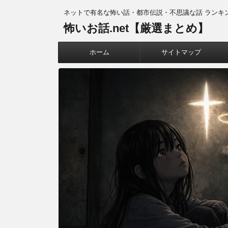
ネットで有名な怖い話・都市伝説・不思議な話 ランキ
怖いお話.net【厳選まとめ】
ホーム
サイトマップ