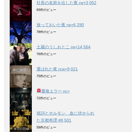
社長の名前を出した夜 rw+3,052
83件のビュー
放っておいた夜 rw+6,290
78件のビュー
土蔵のうしおとこ rw+14,564
76件のビュー
選ばれた夜 rcw+9,021
75件のビュー
重複エラー nc+
72件のビュー
祝詞とホルモン、血に伏せられ
た京都奇譚 #8,501
59件のビュー