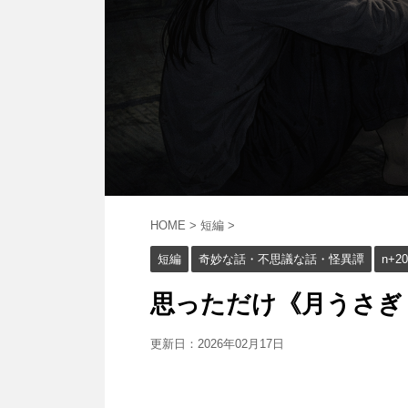
HOME
>
短編
>
短編
奇妙な話・不思議な話・怪異譚
n+20
思っただけ《月うさぎ８》
更新日：
2026年02月17日