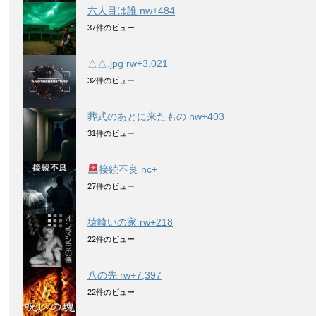
六人目は誰 nw+484
37件のビュー
△△.jpg rw+3,021
32件のビュー
葬式のあとに来たもの nw+403
31件のビュー
接続不良 nc+
27件のビュー
猿喰いの家 rw+218
22件のビュー
八の先 rw+7,397
22件のビュー