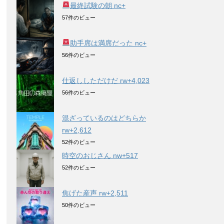
最終試験の朝 nc+
57件のビュー
助手席は満席だった nc+
56件のビュー
仕返ししただけだ rw+4,023
56件のビュー
混ざっているのはどちらか
rw+2,612
52件のビュー
時空のおじさん nw+517
52件のビュー
焦げた産声 rw+2,511
50件のビュー