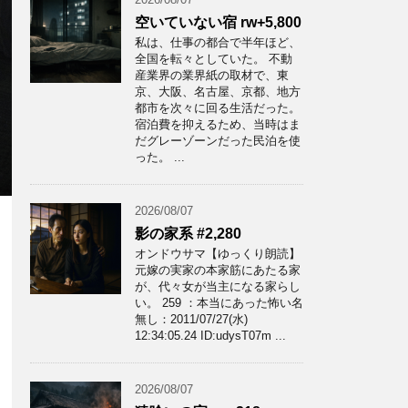
空いていない宿 rw+5,800
私は、仕事の都合で半年ほど、
全国を転々としていた。 不動
産業界の業界紙の取材で、東
京、大阪、名古屋、京都、地方
都市を次々に回る生活だった。
宿泊費を抑えるため、当時はま
だグレーゾーンだった民泊を使
った。 ...
2026/08/07
影の家系 #2,280
オンドウサマ【ゆっくり朗読】
元嫁の実家の本家筋にあたる家
が、代々女が当主になる家らし
い。 259 ：本当にあった怖い名
無し：2011/07/27(水)
12:34:05.24 ID:udysT07m ...
2026/08/07