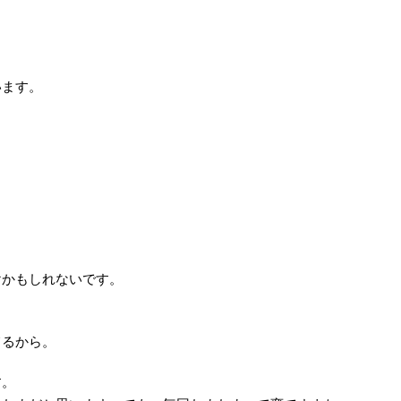
います。
。
けかもしれないです。
てるから。
す。