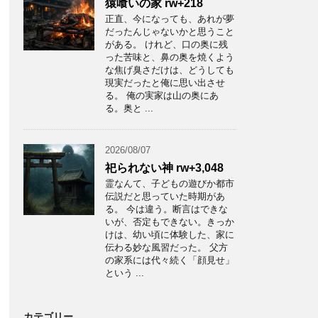
猿喰いの家 rw+218
正直、今になっても、あれが夢
だったんじゃないかと思うこと
がある。 けれど、口の奥に残
った苦味と、鼻の奥を焼くよう
な焦げ臭さだけは、どうしても
現実だったと俺に思い出させ
る。 俺の実家は山の奥にあ
る。奥と ...
2026/08/07
祀られない神 rw+3,048
霊なんて、子どもの遊びか都市
伝説だと思っていた時期があ
る。 今は違う。断言はできな
いが、否定もできない。きっか
けは、幼い頃に体験した、家に
伝わる妙な風習だった。 父方
の家系には代々続く「顔見せ」
という ...
カテゴリー