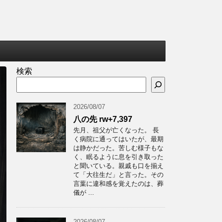
検索
2026/08/07
八の先 rw+7,397
先月、祖父が亡くなった。 長
く病院に通ってはいたが、最期
は静かだった。苦しむ様子もな
く、眠るように息を引き取った
と聞いている。親戚も口を揃え
て「大往生だ」と言った。その
言葉に違和感を覚えたのは、葬
儀が ...
2026/08/07