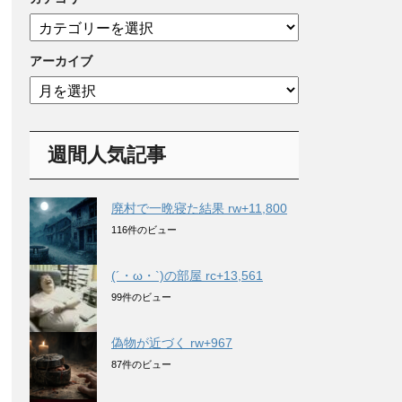
カ
テ
ゴ
アーカイブ
リ
ア
ー
ー
カ
イ
週間人気記事
ブ
廃村で一晩寝た結果 rw+11,800
116件のビュー
(´・ω・`)の部屋 rc+13,561
99件のビュー
偽物が近づく rw+967
87件のビュー