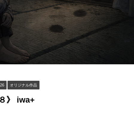
26
オリジナル作品
 iwa+