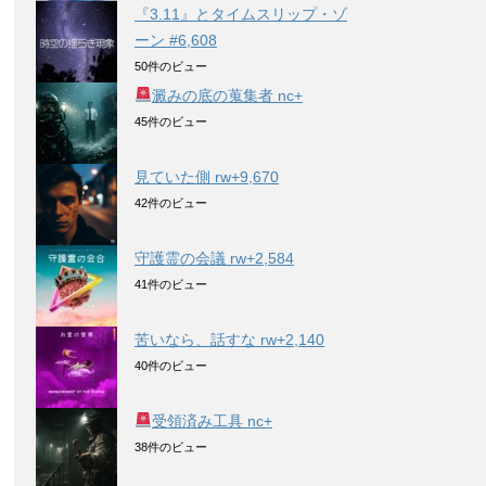
『3.11』とタイムスリップ・ゾ
ーン #6,608
50件のビュー
澱みの底の蒐集者 nc+
45件のビュー
見ていた側 rw+9,670
42件のビュー
守護霊の会議 rw+2,584
41件のビュー
苦いなら、話すな rw+2,140
40件のビュー
受領済み工具 nc+
38件のビュー