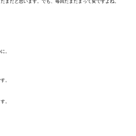
またまだと思います。でも、毎回たまたまって変ですよね。
。
。
のに。
です。
ます。
。