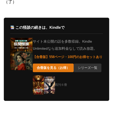
（了）
この怪談の続きは、Kindleで
サイト未公開の話を多数収録。Kindle
Unlimitedなら追加料金なしで読み放題。
【合冊版】558ページ・100円のお得セットあり
合冊版を見る（お得）
シリーズ一覧
既刊６冊