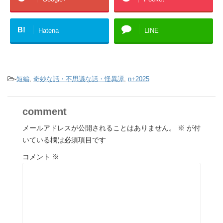
B!
Hatena
LINE
-
短編
,
奇妙な話・不思議な話・怪異譚
,
n+2025
comment
メールアドレスが公開されることはありません。
※
が付
いている欄は必須項目です
コメント
※