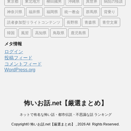
東京都
東北地方
柳田國男
沖縄県
異世界
病院の怪談
神奈川県
福井県
福岡県
統一教会
群馬県
背乗り
読者参加型リライトコンテンツ
長野県
青森県
青空文庫
韓国
風習
高知県
鳥取県
鹿児島県
メタ情報
ログイン
投稿フィード
コメントフィード
WordPress.org
怖いお話.net【厳選まとめ】
ネットで有名な怖い話・都市伝説・不思議な話 ランキング
Copyright© 怖いお話.net【厳選まとめ】 , 2026 All Rights Reserved.