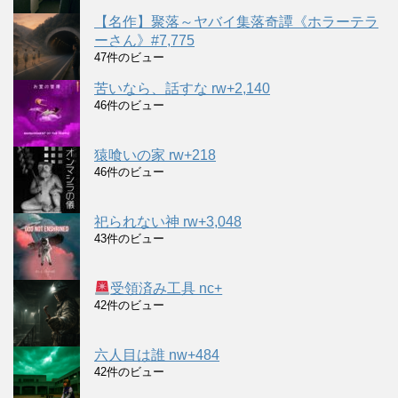
【名作】聚落～ヤバイ集落奇譚《ホラーテラ
ーさん》#7,775
47件のビュー
苦いなら、話すな rw+2,140
46件のビュー
猿喰いの家 rw+218
46件のビュー
祀られない神 rw+3,048
43件のビュー
受領済み工具 nc+
42件のビュー
六人目は誰 nw+484
42件のビュー