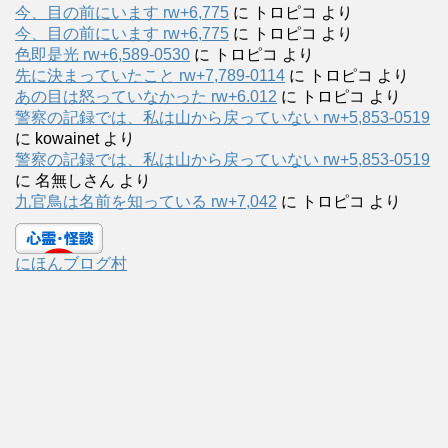
今、目の前にいます rw+6,775
に
トロピコ
より
今、目の前にいます rw+6,775
に
トロピコ
より
色即是光 rw+6,589-0530
に
トロピコ
より
先に決まっていたこと rw+7,789-0114
に
トロピコ
より
あの目は怒っていなかった rw+6.012
に
トロピコ
より
警察の記録では、私は山から戻っていない rw+5,853-0519
に
kowainet
より
警察の記録では、私は山から戻っていない rw+5,853-0519
に
名無しさん
より
九官鳥は名前を知っている rw+7,042
に
トロピコ
より
にほんブログ村