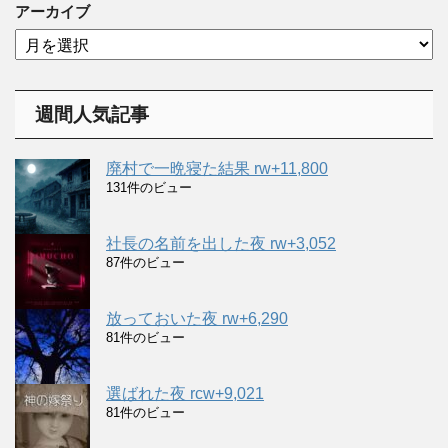
ゴ
アーカイブ
リ
ア
ー
ー
カ
イ
週間人気記事
ブ
廃村で一晩寝た結果 rw+11,800
131件のビュー
社長の名前を出した夜 rw+3,052
87件のビュー
放っておいた夜 rw+6,290
81件のビュー
選ばれた夜 rcw+9,021
81件のビュー