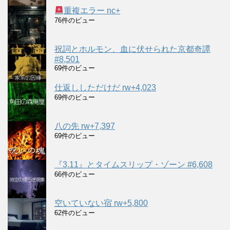
重複エラー nc+
76件のビュー
祝詞とホルモン、血に伏せられた京都奇譚
#8,501
69件のビュー
仕返ししただけだ rw+4,023
69件のビュー
八の先 rw+7,397
69件のビュー
『3.11』とタイムスリップ・ゾーン #6,608
66件のビュー
空いていない宿 rw+5,800
62件のビュー