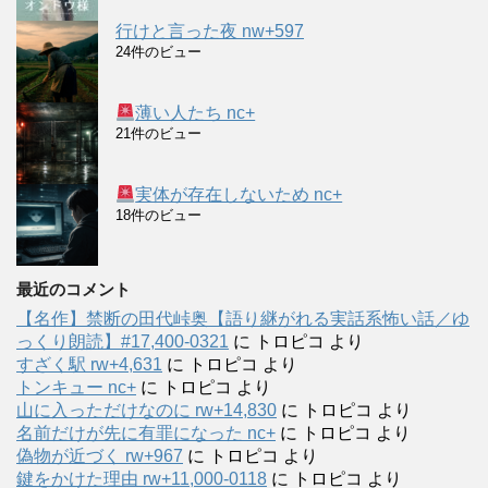
行けと言った夜 nw+597
24件のビュー
薄い人たち nc+
21件のビュー
実体が存在しないため nc+
18件のビュー
最近のコメント
【名作】禁断の田代峠奥【語り継がれる実話系怖い話／ゆ
っくり朗読】#17,400-0321
に
トロピコ
より
すざく駅 rw+4,631
に
トロピコ
より
トンキュー nc+
に
トロピコ
より
山に入っただけなのに rw+14,830
に
トロピコ
より
名前だけが先に有罪になった nc+
に
トロピコ
より
偽物が近づく rw+967
に
トロピコ
より
鍵をかけた理由 rw+11,000-0118
に
トロピコ
より