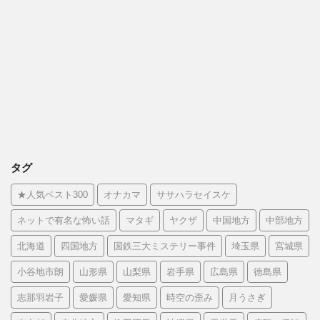
タグ
★人気ベスト300
オナカマ
ササハラセイスケ
ネットで有名な怖い話
マタギ
ヤクザ
中国地方
中部地方
北海道
四国地方
国鉄三大ミステリー事件
埼玉県
宮城県
小谷地市朗
山形県
山梨県
岩手県
広島県
徳島県
志那羽岩子
愛媛県
愛知県
時空の歪み
月うさぎ