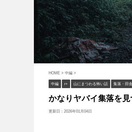
HOME
>
中編
>
中編
r+
山にまつわる怖い話
集落・田
かなりヤバイ集落を見つけ
更新日：
2026年01月04日