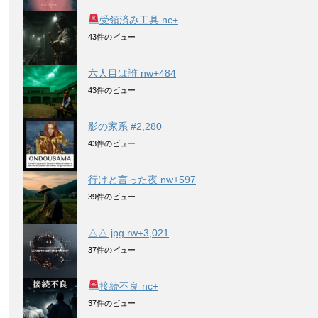
受領済み工具 nc+
43件のビュー
六人目は誰 nw+484
43件のビュー
影の家系 #2,280
43件のビュー
行けと言った夜 nw+597
39件のビュー
△△.jpg rw+3,021
37件のビュー
接続不良 nc+
37件のビュー