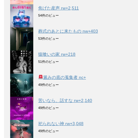
焦げた産声 rw+2,511
54件のビュー
葬式のあとに来たもの nw+403
53件のビュー
猿喰いの家 rw+218
51件のビュー
澱みの底の蒐集者 nc+
49件のビュー
苦いなら、話すな rw+2,140
49件のビュー
祀られない神 rw+3,048
49件のビュー