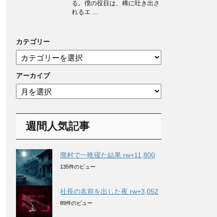
る。僕の役目は、稀に吐き出さ
れるエ ...
カテゴリー
カ
テ
ゴ
アーカイブ
リ
ア
ー
ー
カ
イ
週間人気記事
ブ
廃村で一晩寝た結果 rw+11,800
135件のビュー
社長の名前を出した夜 rw+3,052
89件のビュー