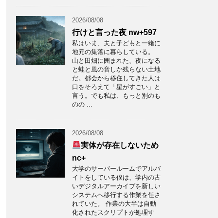
2026/08/08
行けと言った夜 nw+597
私はいま、夫と子どもと一緒に
地元の集落に暮らしている。
山と田畑に囲まれた、夜になる
と蛙と風の音しか残らない土地
だ。都会から移住してきた人は
口をそろえて「星がすごい」と
言う。でも私は、もっと別のも
のの ...
2026/08/08
実体が存在しないため
nc+
大学のサーバールームでアルバ
イトをしている僕は、学内の古
いデジタルアーカイブを新しい
システムへ移行する作業を任さ
れていた。 作業の大半は自動
化されたスクリプトが処理す