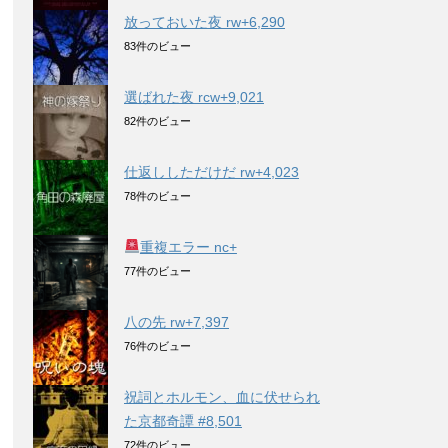
放っておいた夜 rw+6,290
83件のビュー
選ばれた夜 rcw+9,021
82件のビュー
仕返ししただけだ rw+4,023
78件のビュー
重複エラー nc+
77件のビュー
八の先 rw+7,397
76件のビュー
祝詞とホルモン、血に伏せられ
た京都奇譚 #8,501
72件のビュー