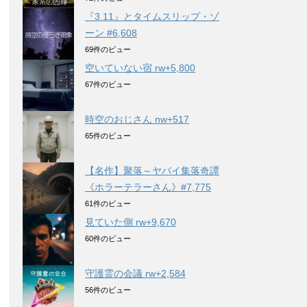
『3.11』とタイムスリップ・ゾ
ーン #6,608
69件のビュー
空いていない宿 rw+5,800
67件のビュー
時空のおじさん nw+517
65件のビュー
【名作】聚落～ヤバイ集落奇譚
《ホラーテラーさん》#7,775
61件のビュー
見ていた側 rw+9,670
60件のビュー
守護霊の会議 rw+2,584
56件のビュー