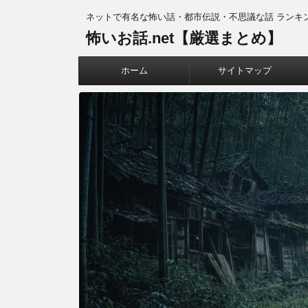
ネットで有名な怖い話・都市伝説・不思議な話 ランキ
怖いお話.net【厳選まとめ】
ホーム
サイトマップ