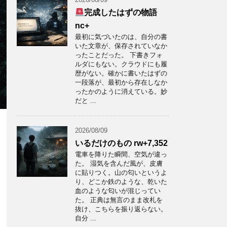
完成したはずの物語
nc+
最初に気づいたのは、自分の書
いた文章が、保存されていなか
ったことだった。 下書きフォ
ルダにもない。クラウドにも履
歴がない。確かに書いたはずの
一段落が、最初から存在しなか
ったかのように消えている。妙
だと ...
2026/08/09
いるだけのもの rw+7,352
電車を降りた瞬間、空気が違っ
た。 湿気を含んだ風が、皮膚
に貼りつく。山の匂いというよ
り、どこか鉄のような、乾いた
血のような匂いが混じってい
た。 正典は無言のまま改札を
抜け、こちらを振り返らない。
自分 ...