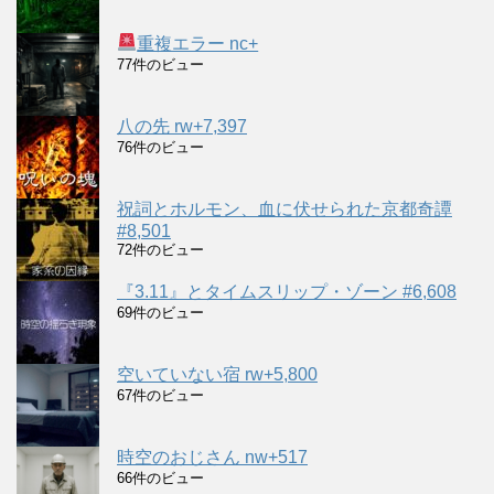
重複エラー nc+
77件のビュー
八の先 rw+7,397
76件のビュー
祝詞とホルモン、血に伏せられた京都奇譚
#8,501
72件のビュー
『3.11』とタイムスリップ・ゾーン #6,608
69件のビュー
空いていない宿 rw+5,800
67件のビュー
時空のおじさん nw+517
66件のビュー