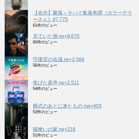
【名作】聚落～ヤバイ集落奇譚《ホラーテラ
ーさん》#7,775
61件のビュー
見ていた側 rw+9,670
60件のビュー
守護霊の会議 rw+2,584
56件のビュー
焦げた産声 rw+2,511
54件のビュー
葬式のあとに来たもの nw+403
53件のビュー
猿喰いの家 rw+218
51件のビュー