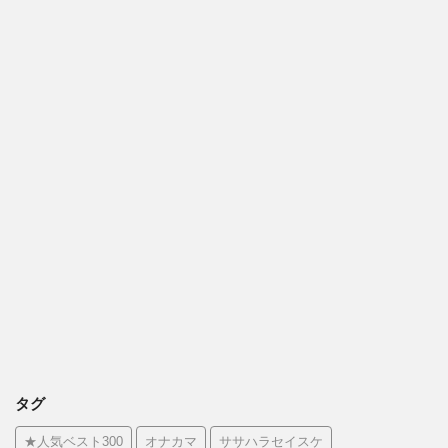
タグ
★人気ベスト300
オナカマ
ササハラセイスケ