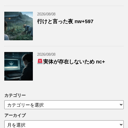
2026/08/08
行けと言った夜 nw+597
2026/08/08
実体が存在しないため nc+
カテゴリー
カ
テ
ゴ
アーカイブ
リ
ア
ー