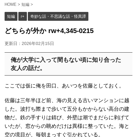
HOME
>
短編
>
短編
r+
奇妙な話・不思議な話・怪異譚
どちらが外か rw+4,345-0215
更新日：
2026年02月15日
俺が大学に入って間もない頃に知り合った
友人の話だ。
ここでは仮に俺を田口、あいつを佐藤としておく。
佐藤は三年半ほど前、海の見える古いマンションに越
した。波打ち際まで歩いて五分もかからない高台の建
物だ。鉄の手すりは錆び、外壁は潮でまだらに剥げて
いたが、窓からの眺めだけは異様に整っていた。海と
空の境目が、毎朝まっすぐ引かれている。