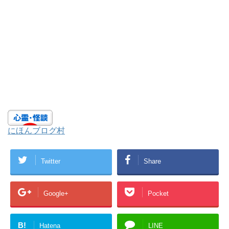
にほんブログ村
Twitter
Share
Google+
Pocket
B!
Hatena
LINE