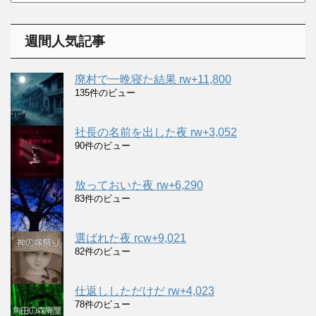
ー
カ
イ
週間人気記事
ブ
廃村で一晩寝た結果 rw+11,800
135件のビュー
社長の名前を出した夜 rw+3,052
90件のビュー
放っておいた夜 rw+6,290
83件のビュー
選ばれた夜 rcw+9,021
82件のビュー
仕返ししただけだ rw+4,023
78件のビュー