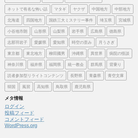
ネットで有名な怖い話
マタギ
ヤクザ
中国地方
中部地方
北海道
四国地方
国鉄三大ミステリー事件
埼玉県
宮城県
小谷地市朗
山形県
山梨県
岩手県
広島県
徳島県
志那羽岩子
愛媛県
愛知県
時空の歪み
月うさぎ
東京都
東北地方
柳田國男
沖縄県
異世界
病院の怪談
神奈川県
福井県
福岡県
統一教会
群馬県
背乗り
読者参加型リライトコンテンツ
長野県
青森県
青空文庫
韓国
風習
高知県
鳥取県
鹿児島県
メタ情報
ログイン
投稿フィード
コメントフィード
WordPress.org