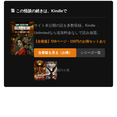
この怪談の続きは、Kindleで
サイト未公開の話を多数収録。Kindle
Unlimitedなら追加料金なしで読み放題。
【合冊版】558ページ・100円のお得セットあり
合冊版を見る（お得）
シリーズ一覧
既刊６冊