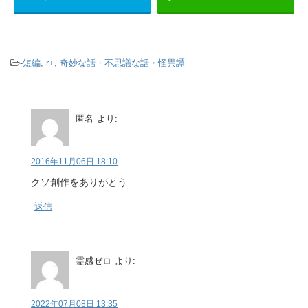
-
短編
,
r+
,
奇妙な話・不思議な話・怪異譚
匿名
より:
2016年11月06日 18:10
クソ創作をありがとう
返信
霊感ゼロ
より:
2022年07月08日 13:35