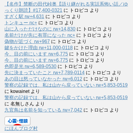
【名作】禁断の田代峠奥【語り継がれる実話系怖い話／ゆ
っくり朗読】#17,400-0321
に
トロピコ
より
すざく駅 rw+4,631
に
トロピコ
より
トンキュー nc+
に
トロピコ
より
山に入っただけなのに rw+14,830
に
トロピコ
より
名前だけが先に有罪になった nc+
に
トロピコ
より
偽物が近づく rw+967
に
トロピコ
より
鍵をかけた理由 rw+11,000-0118
に
トロピコ
より
今、目の前にいます rw+6,775
に
トロピコ
より
今、目の前にいます rw+6,775
に
トロピコ
より
色即是光 rw+6,589-0530
に
トロピコ
より
先に決まっていたこと rw+7,789-0114
に
トロピコ
より
あの目は怒っていなかった rw+6.012
に
トロピコ
より
警察の記録では、私は山から戻っていない rw+5,853-0519
に
kowainet
より
警察の記録では、私は山から戻っていない rw+5,853-0519
に
名無しさん
より
九官鳥は名前を知っている rw+7,042
に
トロピコ
より
にほんブログ村