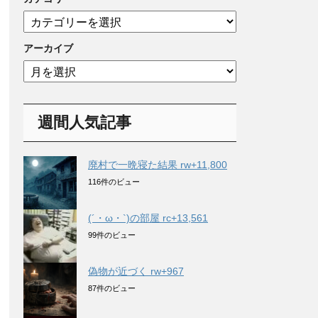
カ
テ
ゴ
アーカイブ
リ
ア
ー
ー
カ
イ
週間人気記事
ブ
廃村で一晩寝た結果 rw+11,800
116件のビュー
(´・ω・`)の部屋 rc+13,561
99件のビュー
偽物が近づく rw+967
87件のビュー