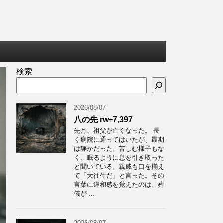
検索
2026/08/07
八の先 rw+7,397
先月、祖父が亡くなった。 長
く病院に通ってはいたが、最期
は静かだった。苦しむ様子もな
く、眠るように息を引き取った
と聞いている。親戚も口を揃え
て「大往生だ」と言った。その
言葉に違和感を覚えたのは、葬
儀が ...
2026/08/07