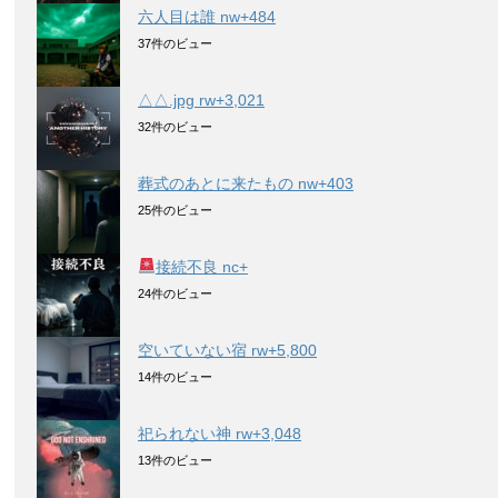
六人目は誰 nw+484
37件のビュー
△△.jpg rw+3,021
32件のビュー
葬式のあとに来たもの nw+403
25件のビュー
接続不良 nc+
24件のビュー
空いていない宿 rw+5,800
14件のビュー
祀られない神 rw+3,048
13件のビュー