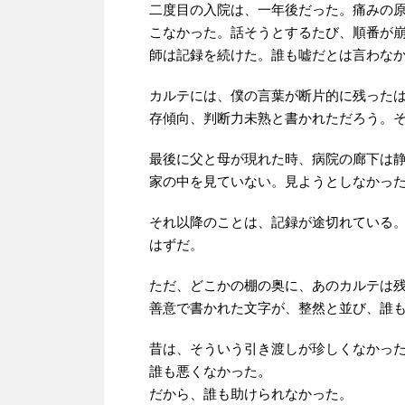
二度目の入院は、一年後だった。痛みの
こなかった。話そうとするたび、順番が
師は記録を続けた。誰も嘘だとは言わな
カルテには、僕の言葉が断片的に残った
存傾向、判断力未熟と書かれただろう。
最後に父と母が現れた時、病院の廊下は
家の中を見ていない。見ようとしなかっ
それ以降のことは、記録が途切れている
はずだ。
ただ、どこかの棚の奥に、あのカルテは
善意で書かれた文字が、整然と並び、誰
昔は、そういう引き渡しが珍しくなかっ
誰も悪くなかった。
だから、誰も助けられなかった。