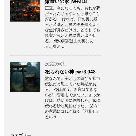
猿喰いの家 rw+218
正直、今になっても、あれが夢
だったんじゃないかと思うこと
がある。 けれど、口の奥に残
った苦味と、鼻の奥を焼くよう
な焦げ臭さだけは、どうしても
現実だったと俺に思い出させ
る。 俺の実家は山の奥にあ
る。奥と ...
2026/08/07
祀られない神 rw+3,048
霊なんて、子どもの遊びか都市
伝説だと思っていた時期があ
る。 今は違う。断言はできな
いが、否定もできない。きっか
けは、幼い頃に体験した、家に
伝わる妙な風習だった。 父方
の家系には代々続く「顔見せ」
という ...
カテゴリー