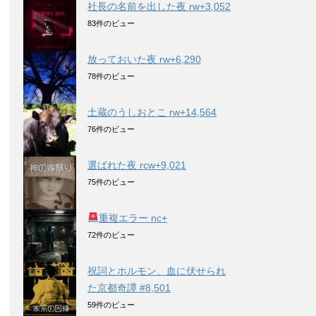
社長の名前を出した夜 rw+3,052
83件のビュー
放っておいた夜 rw+6,290
78件のビュー
土蔵のうしおとこ rw+14,564
76件のビュー
選ばれた夜 rcw+9,021
75件のビュー
重複エラー nc+
72件のビュー
祝詞とホルモン、血に伏せられ
た京都奇譚 #8,501
59件のビュー