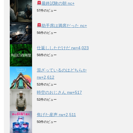
最終試験の朝 nc+
57件のビュー
助手席は満席だった nc+
56件のビュー
仕返ししただけだ rw+4,023
56件のビュー
混ざっているのはどちらか
rw+2,612
52件のビュー
時空のおじさん nw+517
52件のビュー
焦げた産声 rw+2,511
50件のビュー