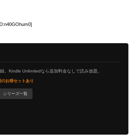
ID:n40GOhum0]
Kindle Unlimitedなら追加料金なしで読み放題。
0円のお得セットあり
シリーズ一覧