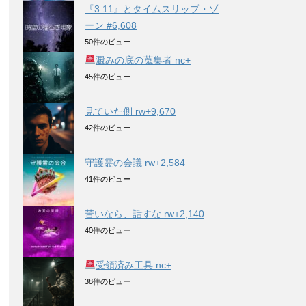
『3.11』とタイムスリップ・ゾ
ーン #6,608
50件のビュー
澱みの底の蒐集者 nc+
45件のビュー
見ていた側 rw+9,670
42件のビュー
守護霊の会議 rw+2,584
41件のビュー
苦いなら、話すな rw+2,140
40件のビュー
受領済み工具 nc+
38件のビュー