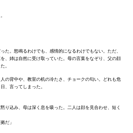
た。
だった。怒鳴るわけでも、感情的になるわけでもない。ただ、
葉を、姉は自然に受け取っていた。母の言葉をなぞり、父の顔
った。
く人の背中や、教室の机の冷たさ、チョークの匂い。どれも危
る日、言ってしまった。
は黙り込み、母は深く息を吸った。二人は顔を見合わせ、短く
証拠だ」