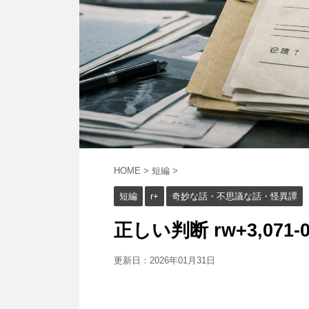
HOME
>
短編
>
短編
r+
奇妙な話・不思議な話・怪異譚
正しい判断 rw+3,071-0
更新日：
2026年01月31日