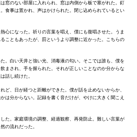
僕は窓のない部屋に入れられ、窓は内側から板で塞がれた。釘
た。食事は置かれ、声はかけられた。閉じ込められているとい
に熱心になった。祈りの言葉を唱え、僕にも復唱させた。うま
れることもあったが、罰というより調整に近かった。こちらの
いた。白い天井と強い光、消毒液の匂い。そこでは誰も、僕を
を飲まされ、手を握られた。それが正しいことなのか分からな
僕は話し続けた。
けれど、日が経つと距離ができた。僕が話を止めないからか、
由かは分からない。記録を書く音だけが、やけに大きく聞こえ
をした。家庭環境の調整、経過観察、再発防止。難しい言葉が
当然の流れだった。