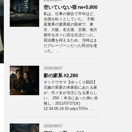
空いていない宿 rw+5,800
私は、仕事の都合で半年ほど、
全国を転々としていた。 不動
産業界の業界紙の取材で、東
京、大阪、名古屋、京都、地方
都市を次々に回る生活だった。
宿泊費を抑えるため、当時はま
だグレーゾーンだった民泊を使
った。 ...
2026/08/07
影の家系 #2,280
オンドウサマ【ゆっくり朗読】
元嫁の実家の本家筋にあたる家
が、代々女が当主になる家らし
い。 259 ：本当にあった怖い名
無し：2011/07/27(水)
12:34:05.24 ID:udysT07m ...
2026/08/07