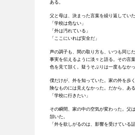
ある。
父と母は、決まった言葉を繰り返してい
「学校は危ない」
「外は汚れている」
「ここにいれば安全だ」
声の調子も、間の取り方も、いつも同じ
事実を伝えるように淡々と語る。その言
色を見て頷く。疑うそぶりは一度もなか
僕だけが、外を知っていた。家の外を歩
険なものには見えなかった。だから、あ
「学校に行きたい」
その瞬間、家の中の空気が変わった。父
頷いた。
「外を欲しがるのは、影響を受けている