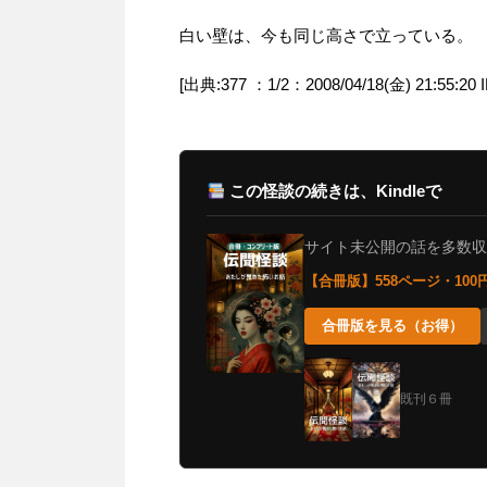
白い壁は、今も同じ高さで立っている。
[出典:377 ：1/2：2008/04/18(金) 21:55:20 
この怪談の続きは、Kindleで
サイト未公開の話を多数収録。
【合冊版】558ページ・10
合冊版を見る（お得）
既刊６冊