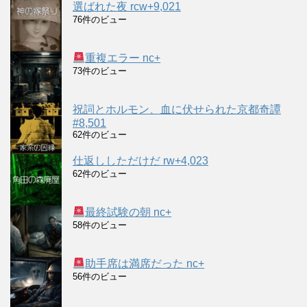
選ばれた夜 rcw+9,021
76件のビュー
重複エラー nc+
73件のビュー
祝詞とホルモン、血に伏せられた京都奇譚
#8,501
62件のビュー
仕返ししただけだ rw+4,023
62件のビュー
最終試験の朝 nc+
58件のビュー
助手席は満席だった nc+
56件のビュー