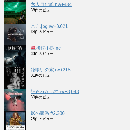
六人目は誰 nw+484
38件のビュー
△△.jpg rw+3,021
34件のビュー
接続不良 nc+
33件のビュー
猿喰いの家 rw+218
31件のビュー
祀られない神 rw+3,048
30件のビュー
影の家系 #2,280
28件のビュー