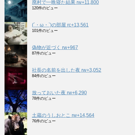
廃村で一晩寝た結果 rw+11,800
120件のビュー
(´・ω・`)の部屋 rc+13,561
101件のビュー
偽物が近づく rw+967
87件のビュー
社長の名前を出した夜 rw+3,052
84件のビュー
放っておいた夜 rw+6,290
78件のビュー
土蔵のうしおとこ rw+14,564
76件のビュー