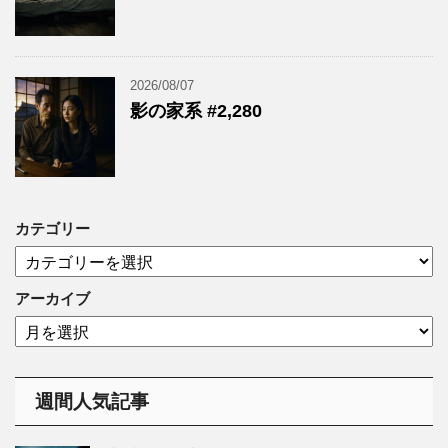
2026/08/07
影の家系 #2,280
カテゴリー
カ
テ
ゴ
アーカイブ
リ
ア
ー
ー
カ
イ
週間人気記事
ブ