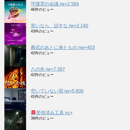
守護霊の会議 rw+2,584
46件のビュー
苦いなら、話すな rw+2,140
43件のビュー
葬式のあとに来たもの nw+403
42件のビュー
八の先 rw+7,397
42件のビュー
空いていない宿 rw+5,800
41件のビュー
受領済み工具 nc+
39件のビュー