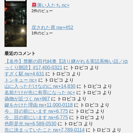
薄い人たち nc+
2件のビュー
戻された席 nw+452
1件のビュー
最近のコメント
【名作】禁断の田代峠奥【語り継がれる実話系怖い話／ゆ
っくり朗読】#17,400-0321
に
トロピコ
より
すざく駅 rw+4,631
に
トロピコ
より
トンキュー nc+
に
トロピコ
より
山に入っただけなのに rw+14,830
に
トロピコ
より
名前だけが先に有罪になった nc+
に
トロピコ
より
偽物が近づく rw+967
に
トロピコ
より
鍵をかけた理由 rw+11,000-0118
に
トロピコ
より
今、目の前にいます rw+6,775
に
トロピコ
より
今、目の前にいます rw+6,775
に
トロピコ
より
色即是光 rw+6,589-0530
に
トロピコ
より
先に決まっていたこと rw+7,789-0114
に
トロピコ
より