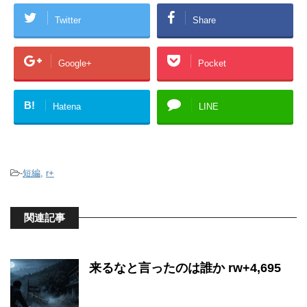
Twitter
Share
Google+
Pocket
B!
Hatena
LINE
-
短編
,
r+
関連記事
来るなと言ったのは誰か rw+4,695