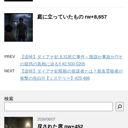
庭に立っていたもの rw+8,657
PREV
【追悼】ダイアナ妃 8.31死亡事件～陰謀か事故か!?そ
の疑惑の真相に迫る!! #2,500-0205
NEXT
【追悼】ダイアナ妃暗殺の首謀者とは？親友霊能者が
衝撃の告白!!!【ミステリー】#29,488
検索
2026/08/07
戻された席 nw+452