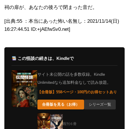
祠の扉が、あなたの後ろで閉まった音だ。
[出典:55 ：本当にあった怖い名無し：2021/11/14(日)
16:27:44.51 ID:+jAEfwSv0.net]
この怪談の続きは、Kindleで
サイト未公開の話を多数収録。Kindle
Unlimitedなら追加料金なしで読み放題。
【合冊版】558ページ・100円のお得セットあり
合冊版を見る（お得）
シリーズ一覧
既刊６冊