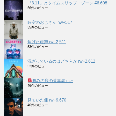
『3.11』とタイムスリップ・ゾーン #6,608
56件のビュー
時空のおじさん nw+517
55件のビュー
焦げた産声 rw+2,511
53件のビュー
混ざっているのはどちらか rw+2,612
52件のビュー
澱みの底の蒐集者 nc+
46件のビュー
見ていた側 rw+9,670
46件のビュー