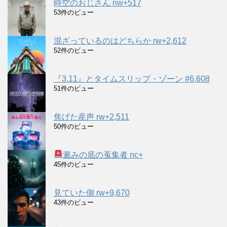
時空のおじさん nw+517
53件のビュー
混ざっているのはどちらか rw+2,612
52件のビュー
『3.11』とタイムスリップ・ゾーン #6,608
51件のビュー
焦げた産声 rw+2,511
50件のビュー
澱みの底の蒐集者 nc+
45件のビュー
見ていた側 rw+9,670
43件のビュー