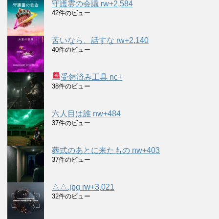
守護霊の会議 rw+2,584
42件のビュー
苦いなら、話すな rw+2,140
40件のビュー
受領済み工具 nc+
38件のビュー
六人目は誰 nw+484
37件のビュー
葬式のあとに来たもの nw+403
37件のビュー
△△.jpg rw+3,021
32件のビュー