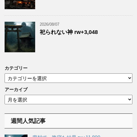
2026/08/07
祀られない神 rw+3,048
カテゴリー
カ
テ
ゴ
アーカイブ
リ
ア
ー
ー
カ
イ
週間人気記事
ブ