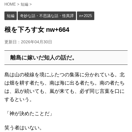
HOME
>
短編
>
短編
奇妙な話・不思議な話・怪異譚
n+2025
根を下ろす女 nw+664
更新日：
2026年04月30日
離島に嫁いだ知人の話だ。
島は山の稜線を境にふたつの集落に分かれている。北
は畑を耕す者たち、南は海に出る者たち。南の者たち
は、凪が続いても、嵐が来ても、必ず同じ言葉を口に
するという。
「神が決めたことだ」
笑う者はいない。