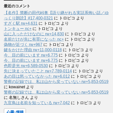
最近のコメント
【名作】禁断の田代峠奥【語り継がれる実話系怖い話／ゆ
っくり朗読】#17,400-0321
に
トロピコ
より
すざく駅 rw+4,631
に
トロピコ
より
トンキュー nc+
に
トロピコ
より
山に入っただけなのに rw+14,830
に
トロピコ
より
名前だけが先に有罪になった nc+
に
トロピコ
より
偽物が近づく rw+967
に
トロピコ
より
鍵をかけた理由 rw+11,000-0118
に
トロピコ
より
今、目の前にいます rw+6,775
に
トロピコ
より
今、目の前にいます rw+6,775
に
トロピコ
より
色即是光 rw+6,589-0530
に
トロピコ
より
先に決まっていたこと rw+7,789-0114
に
トロピコ
より
あの目は怒っていなかった rw+6.012
に
トロピコ
より
警察の記録では、私は山から戻っていない rw+5,853-0519
に
kowainet
より
警察の記録では、私は山から戻っていない rw+5,853-0519
に
名無しさん
より
九官鳥は名前を知っている rw+7,042
に
トロピコ
より