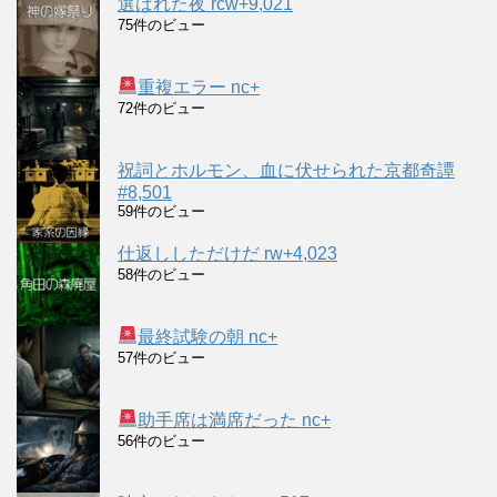
選ばれた夜 rcw+9,021
75件のビュー
重複エラー nc+
72件のビュー
祝詞とホルモン、血に伏せられた京都奇譚
#8,501
59件のビュー
仕返ししただけだ rw+4,023
58件のビュー
最終試験の朝 nc+
57件のビュー
助手席は満席だった nc+
56件のビュー