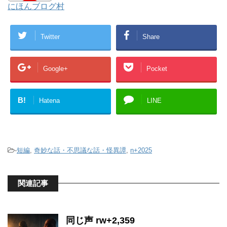
にほんブログ村
Twitter
Share
Google+
Pocket
B!
Hatena
LINE
-
短編
,
奇妙な話・不思議な話・怪異譚
,
n+2025
関連記事
同じ声 rw+2,359