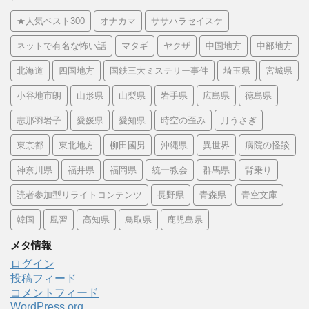
★人気ベスト300
オナカマ
ササハラセイスケ
ネットで有名な怖い話
マタギ
ヤクザ
中国地方
中部地方
北海道
四国地方
国鉄三大ミステリー事件
埼玉県
宮城県
小谷地市朗
山形県
山梨県
岩手県
広島県
徳島県
志那羽岩子
愛媛県
愛知県
時空の歪み
月うさぎ
東京都
東北地方
柳田國男
沖縄県
異世界
病院の怪談
神奈川県
福井県
福岡県
統一教会
群馬県
背乗り
読者参加型リライトコンテンツ
長野県
青森県
青空文庫
韓国
風習
高知県
鳥取県
鹿児島県
メタ情報
ログイン
投稿フィード
コメントフィード
WordPress.org