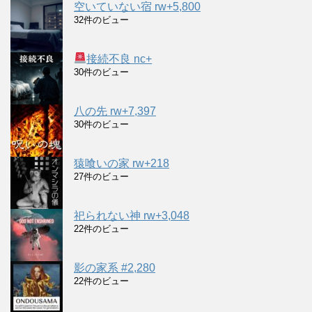
空いていない宿 rw+5,800
32件のビュー
接続不良 nc+
30件のビュー
八の先 rw+7,397
30件のビュー
猿喰いの家 rw+218
27件のビュー
祀られない神 rw+3,048
22件のビュー
影の家系 #2,280
22件のビュー