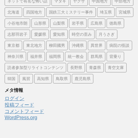
ネットで有名な怖い話
マタギ
ヤクザ
中国地方
中部地方
北海道
四国地方
国鉄三大ミステリー事件
埼玉県
宮城県
小谷地市朗
山形県
山梨県
岩手県
広島県
徳島県
志那羽岩子
愛媛県
愛知県
時空の歪み
月うさぎ
東京都
東北地方
柳田國男
沖縄県
異世界
病院の怪談
神奈川県
福井県
福岡県
統一教会
群馬県
背乗り
読者参加型リライトコンテンツ
長野県
青森県
青空文庫
韓国
風習
高知県
鳥取県
鹿児島県
メタ情報
ログイン
投稿フィード
コメントフィード
WordPress.org