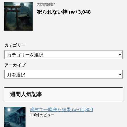
2026/08/07
祀られない神 rw+3,048
カテゴリー
カ
テ
ゴ
アーカイブ
リ
ア
ー
ー
カ
イ
週間人気記事
ブ
廃村で一晩寝た結果 rw+11,800
116件のビュー