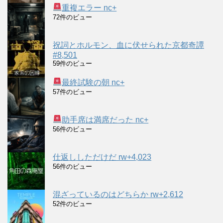
重複エラー nc+
72件のビュー
祝詞とホルモン、血に伏せられた京都奇譚
#8,501
59件のビュー
最終試験の朝 nc+
57件のビュー
助手席は満席だった nc+
56件のビュー
仕返ししただけだ rw+4,023
56件のビュー
混ざっているのはどちらか rw+2,612
52件のビュー