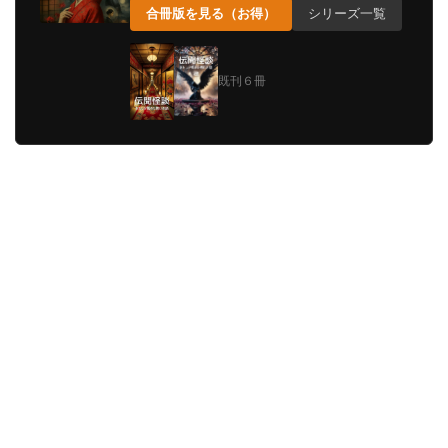
合冊版を見る（お得）
シリーズ一覧
既刊６冊