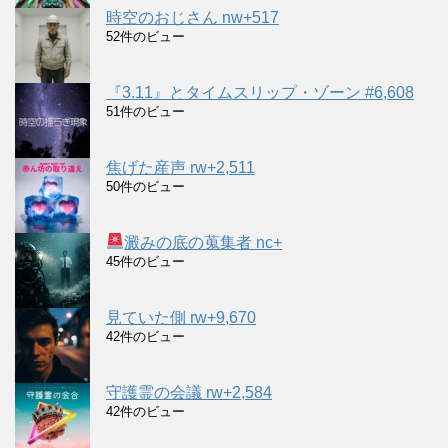
時空のおじさん nw+517
52件のビュー
『3.11』とタイムスリップ・ゾーン #6,608
51件のビュー
焦げた産声 rw+2,511
50件のビュー
澱みの底の蒐集者 nc+
45件のビュー
見ていた側 rw+9,670
42件のビュー
守護霊の会議 rw+2,584
42件のビュー