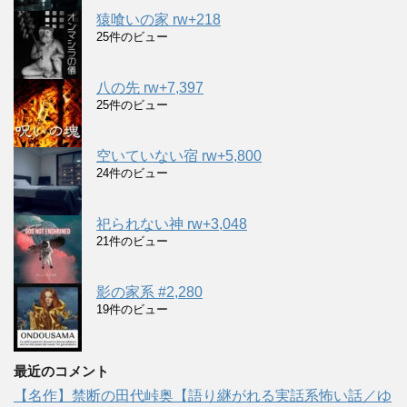
猿喰いの家 rw+218
25件のビュー
八の先 rw+7,397
25件のビュー
空いていない宿 rw+5,800
24件のビュー
祀られない神 rw+3,048
21件のビュー
影の家系 #2,280
19件のビュー
最近のコメント
【名作】禁断の田代峠奥【語り継がれる実話系怖い話／ゆ