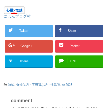
にほんブログ村
Twitter
Share
Google+
Pocket
B!
Hatena
LINE
-
短編
,
奇妙な話・不思議な話・怪異譚
,
n+2025
comment