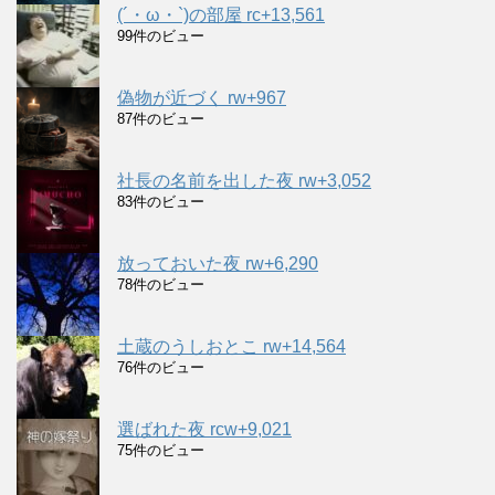
(´・ω・`)の部屋 rc+13,561
99件のビュー
偽物が近づく rw+967
87件のビュー
社長の名前を出した夜 rw+3,052
83件のビュー
放っておいた夜 rw+6,290
78件のビュー
土蔵のうしおとこ rw+14,564
76件のビュー
選ばれた夜 rcw+9,021
75件のビュー