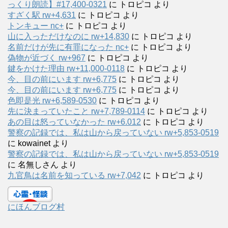
っくり朗読】#17,400-0321
に
トロピコ
より
すざく駅 rw+4,631
に
トロピコ
より
トンキュー nc+
に
トロピコ
より
山に入っただけなのに rw+14,830
に
トロピコ
より
名前だけが先に有罪になった nc+
に
トロピコ
より
偽物が近づく rw+967
に
トロピコ
より
鍵をかけた理由 rw+11,000-0118
に
トロピコ
より
今、目の前にいます rw+6,775
に
トロピコ
より
今、目の前にいます rw+6,775
に
トロピコ
より
色即是光 rw+6,589-0530
に
トロピコ
より
先に決まっていたこと rw+7,789-0114
に
トロピコ
より
あの目は怒っていなかった rw+6.012
に
トロピコ
より
警察の記録では、私は山から戻っていない rw+5,853-0519
に
kowainet
より
警察の記録では、私は山から戻っていない rw+5,853-0519
に
名無しさん
より
九官鳥は名前を知っている rw+7,042
に
トロピコ
より
にほんブログ村