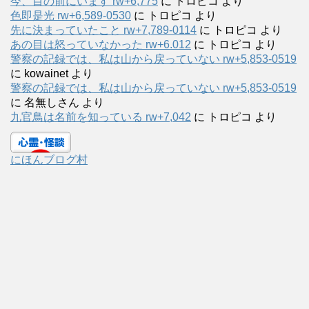
今、目の前にいます rw+6,775
に
トロピコ
より
色即是光 rw+6,589-0530
に
トロピコ
より
先に決まっていたこと rw+7,789-0114
に
トロピコ
より
あの目は怒っていなかった rw+6.012
に
トロピコ
より
警察の記録では、私は山から戻っていない rw+5,853-0519
に
kowainet
より
警察の記録では、私は山から戻っていない rw+5,853-0519
に
名無しさん
より
九官鳥は名前を知っている rw+7,042
に
トロピコ
より
にほんブログ村