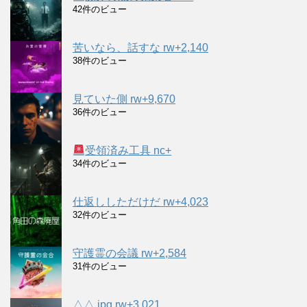
42件のビュー
苦いなら、話すな rw+2,140
38件のビュー
見ていた側 rw+9,670
36件のビュー
受領済み工具 nc+
34件のビュー
仕返ししただけだ rw+4,023
32件のビュー
守護霊の会議 rw+2,584
31件のビュー
△△.jpg rw+3,021