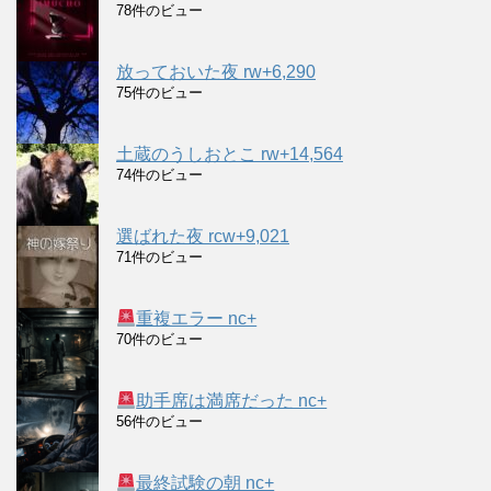
78件のビュー
放っておいた夜 rw+6,290
75件のビュー
土蔵のうしおとこ rw+14,564
74件のビュー
選ばれた夜 rcw+9,021
71件のビュー
重複エラー nc+
70件のビュー
助手席は満席だった nc+
56件のビュー
最終試験の朝 nc+