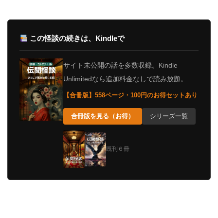
この怪談の続きは、Kindleで
サイト未公開の話を多数収録。Kindle
Unlimitedなら追加料金なしで読み放題。
【合冊版】558ページ・100円のお得セットあり
合冊版を見る（お得）
シリーズ一覧
既刊６冊