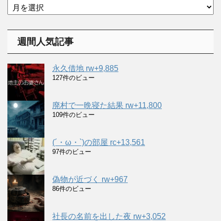
リ
ア
ー
ー
カ
イ
週間人気記事
ブ
永久借地 rw+9,885
127件のビュー
廃村で一晩寝た結果 rw+11,800
109件のビュー
(´・ω・`)の部屋 rc+13,561
97件のビュー
偽物が近づく rw+967
86件のビュー
社長の名前を出した夜 rw+3,052