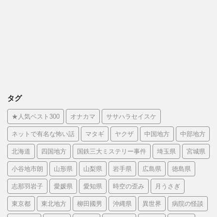
タグ
★人気ベスト300
オナカマ
ササハラセイスケ
ネットで有名な怖い話
マタギ
ヤクザ
中国地方
中部地方
北海道
四国地方
国鉄三大ミステリー事件
埼玉県
宮城県
小谷地市朗
山形県
山梨県
岩手県
広島県
徳島県
志那羽岩子
愛媛県
愛知県
時空の歪み
月うさぎ
東京都
東北地方
柳田國男
沖縄県
異世界
病院の怪談