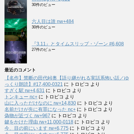
30件のビュー
六人目は誰 nw+484
30件のビュー
『3.11』とタイムスリップ・ゾーン #6,608
27件のビュー
最近のコメント
【名作】禁断の田代峠奥【語り継がれる実話系怖い話／ゆ
っくり朗読】#17,400-0321
に
トロピコ
より
すざく駅 rw+4,631
に
トロピコ
より
トンキュー nc+
に
トロピコ
より
山に入っただけなのに rw+14,830
に
トロピコ
より
名前だけが先に有罪になった nc+
に
トロピコ
より
偽物が近づく rw+967
に
トロピコ
より
鍵をかけた理由 rw+11,000-0118
に
トロピコ
より
今、目の前にいます rw+6,775
に
トロピコ
より