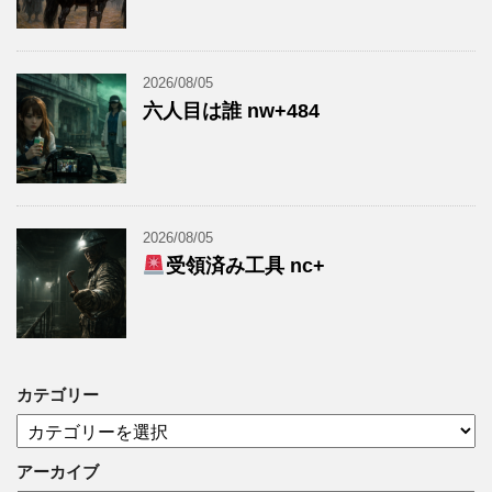
2026/08/05
六人目は誰 nw+484
2026/08/05
受領済み工具 nc+
カテゴリー
カ
テ
ゴ
アーカイブ