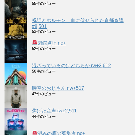
55件のビュー
祝詞とホルモン、血に伏せられた京都奇譚
#8,501
53件のビュー
閉館点呼 nc+
52件のビュー
混ざっているのはどちらか rw+2,612
50件のビュー
時空のおじさん nw+517
47件のビュー
焦げた産声 rw+2,511
44件のビュー
澱みの底の蒐集者 nc+