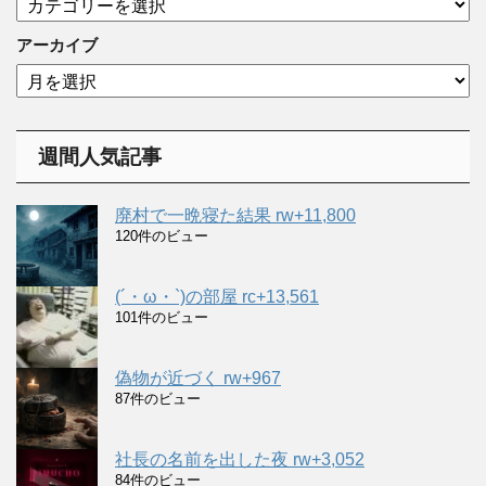
テ
ゴ
アーカイブ
リ
ア
ー
ー
カ
イ
週間人気記事
ブ
廃村で一晩寝た結果 rw+11,800
120件のビュー
(´・ω・`)の部屋 rc+13,561
101件のビュー
偽物が近づく rw+967
87件のビュー
社長の名前を出した夜 rw+3,052
84件のビュー