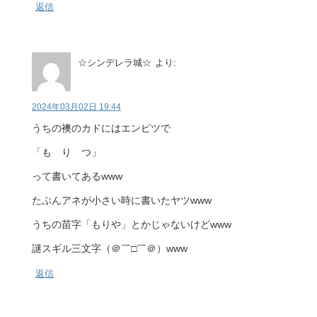
返信
☆シンデレラ城☆
より:
2024年03月02日 19:44
うちの襖のカドにはエンピツで
「も り つ」
って書いてあるwww
たぶんアネが小さい時に書いたヤツwww
うちの苗字「もりや」とかじゃないけどwww
謎スギル三文字（＠￣□￣＠）www
返信