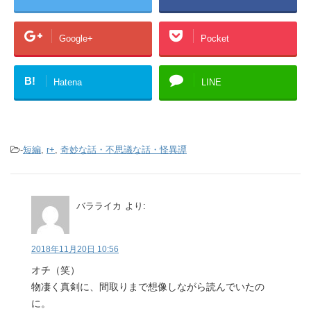
Google+
Pocket
B!
Hatena
LINE
-
短編
,
r+
,
奇妙な話・不思議な話・怪異譚
バラライカ
より:
2018年11月20日 10:56
オチ（笑）
物凄く真剣に、間取りまで想像しながら読んでいたの
に。