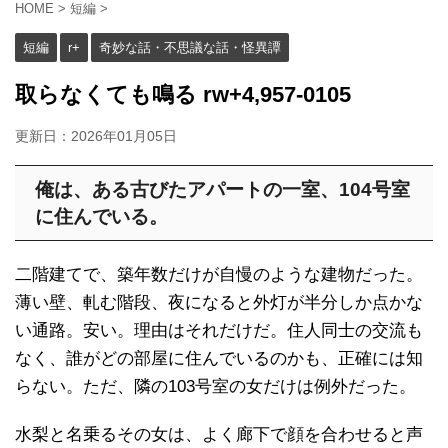
HOME
>
短編
>
短編
r+
奇妙な話・不思議な話・怪異譚
取らなくても鳴る rw+4,957-0105
更新日：
2026年01月05日
俺は、ある古びたアパートの一室、104号室
に住んでいる。
二階建てで、築年数だけが自慢のような建物だった。
薄い壁、軋む階段、夜になると外灯が半分しか点かな
い通路。安い。理由はそれだけだ。住人同士の交流も
なく、誰がどの部屋に住んでいるのかも、正確には知
らない。ただ、隣の103号室の女だけは例外だった。
水梨と名乗るその女は、よく廊下で顔を合わせると声