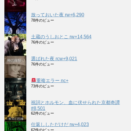
放っておいた夜 rw+6,290
78件のビュー
土蔵のうしおとこ rw+14,564
76件のビュー
選ばれた夜 rcw+9,021
76件のビュー
重複エラー nc+
73件のビュー
祝詞とホルモン、血に伏せられた京都奇譚
#8,501
62件のビュー
仕返ししただけだ rw+4,023
62件のビュー