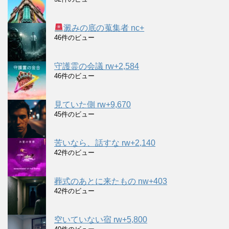
澱みの底の蒐集者 nc+
46件のビュー
守護霊の会議 rw+2,584
46件のビュー
見ていた側 rw+9,670
45件のビュー
苦いなら、話すな rw+2,140
42件のビュー
葬式のあとに来たもの nw+403
42件のビュー
空いていない宿 rw+5,800