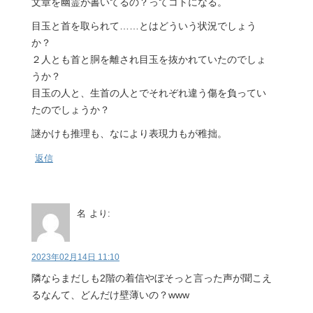
文章を幽霊が書いてるの？ってコトになる。
目玉と首を取られて……とはどういう状況でしょう
か？
２人とも首と胴を離され目玉を抜かれていたのでしょ
うか？
目玉の人と、生首の人とでそれぞれ違う傷を負ってい
たのでしょうか？
謎かけも推理も、なにより表現力もが稚拙。
返信
名
より:
2023年02月14日 11:10
隣ならまだしも2階の着信やぼそっと言った声が聞こえ
るなんて、どんだけ壁薄いの？www