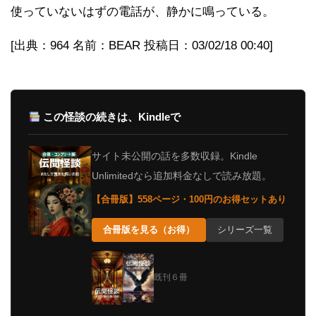
使っていないはずの電話が、静かに鳴っている。
[出典：964 名前：BEAR 投稿日：03/02/18 00:40]
この怪談の続きは、Kindleで
サイト未公開の話を多数収録。Kindle
Unlimitedなら追加料金なしで読み放題。
【合冊版】558ページ・100円のお得セットあり
合冊版を見る（お得）
シリーズ一覧
既刊６冊