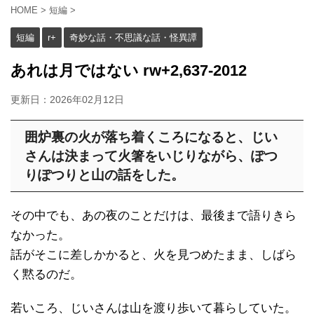
HOME
>
短編
>
短編
r+
奇妙な話・不思議な話・怪異譚
あれは月ではない rw+2,637-2012
更新日：
2026年02月12日
囲炉裏の火が落ち着くころになると、じい
さんは決まって火箸をいじりながら、ぽつ
りぽつりと山の話をした。
その中でも、あの夜のことだけは、最後まで語りきら
なかった。
話がそこに差しかかると、火を見つめたまま、しばら
く黙るのだ。
若いころ、じいさんは山を渡り歩いて暮らしていた。