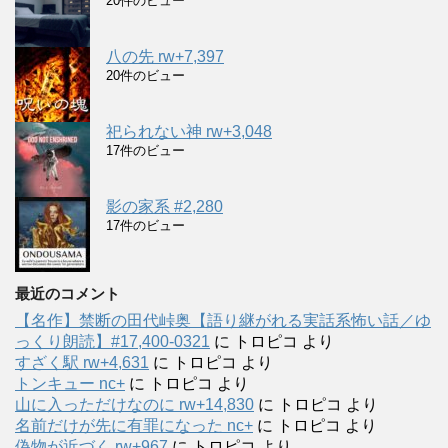
20件のビュー
八の先 rw+7,397
20件のビュー
祀られない神 rw+3,048
17件のビュー
影の家系 #2,280
17件のビュー
最近のコメント
【名作】禁断の田代峠奥【語り継がれる実話系怖い話／ゆ
っくり朗読】#17,400-0321
に
トロピコ
より
すざく駅 rw+4,631
に
トロピコ
より
トンキュー nc+
に
トロピコ
より
山に入っただけなのに rw+14,830
に
トロピコ
より
名前だけが先に有罪になった nc+
に
トロピコ
より
偽物が近づく rw+967
に
トロピコ
より