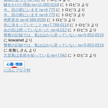
鍵をかけた理由 rw+11,000-0118
に
トロピコ
より
今、目の前にいます rw+6,775
に
トロピコ
より
今、目の前にいます rw+6,775
に
トロピコ
より
色即是光 rw+6,589-0530
に
トロピコ
より
先に決まっていたこと rw+7,789-0114
に
トロピコ
より
あの目は怒っていなかった rw+6.012
に
トロピコ
より
警察の記録では、私は山から戻っていない rw+5,853-0519
に
kowainet
より
警察の記録では、私は山から戻っていない rw+5,853-0519
に
名無しさん
より
九官鳥は名前を知っている rw+7,042
に
トロピコ
より
にほんブログ村