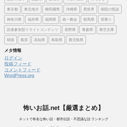
東京都
東北地方
柳田國男
沖縄県
異世界
病院の怪談
神奈川県
福井県
福岡県
統一教会
群馬県
背乗り
読者参加型リライトコンテンツ
長野県
青森県
青空文庫
韓国
風習
高知県
鳥取県
鹿児島県
メタ情報
ログイン
投稿フィード
コメントフィード
WordPress.org
怖いお話.net【厳選まとめ】
ネットで有名な怖い話・都市伝説・不思議な話 ランキング