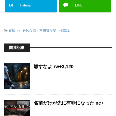
B!
Hatena
LINE
-
短編
,
r+
,
奇妙な話・不思議な話・怪異譚
関連記事
離すなよ rw+3,120
名前だけが先に有罪になった nc+