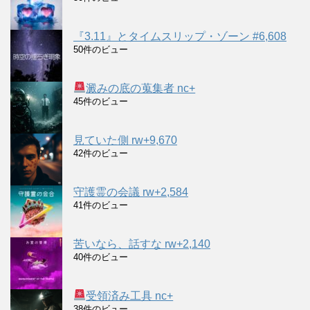
『3.11』とタイムスリップ・ゾーン #6,608
50件のビュー
澱みの底の蒐集者 nc+
45件のビュー
見ていた側 rw+9,670
42件のビュー
守護霊の会議 rw+2,584
41件のビュー
苦いなら、話すな rw+2,140
40件のビュー
受領済み工具 nc+
38件のビュー