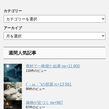
カテゴリー
カ
テ
ゴ
アーカイブ
リ
ア
ー
ー
カ
イ
週間人気記事
ブ
廃村で一晩寝た結果 rw+11,800
116件のビュー
(´・ω・`)の部屋 rc+13,561
99件のビュー
偽物が近づく rw+967
87件のビュー