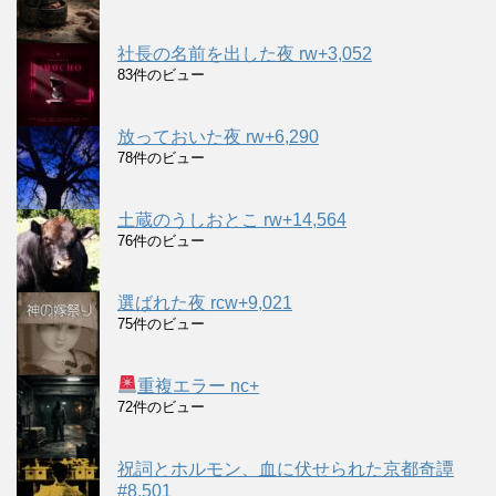
社長の名前を出した夜 rw+3,052
83件のビュー
放っておいた夜 rw+6,290
78件のビュー
土蔵のうしおとこ rw+14,564
76件のビュー
選ばれた夜 rcw+9,021
75件のビュー
重複エラー nc+
72件のビュー
祝詞とホルモン、血に伏せられた京都奇譚
#8,501