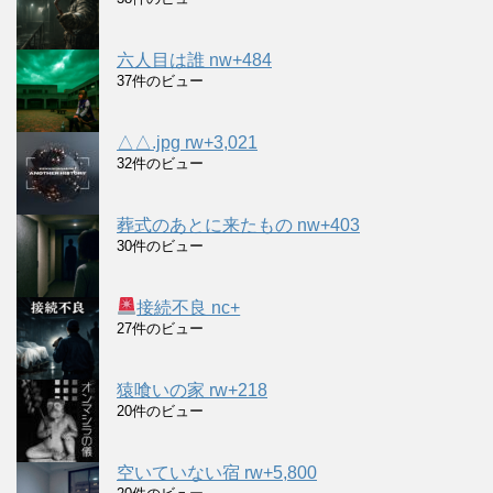
六人目は誰 nw+484
37件のビュー
△△.jpg rw+3,021
32件のビュー
葬式のあとに来たもの nw+403
30件のビュー
接続不良 nc+
27件のビュー
猿喰いの家 rw+218
20件のビュー
空いていない宿 rw+5,800