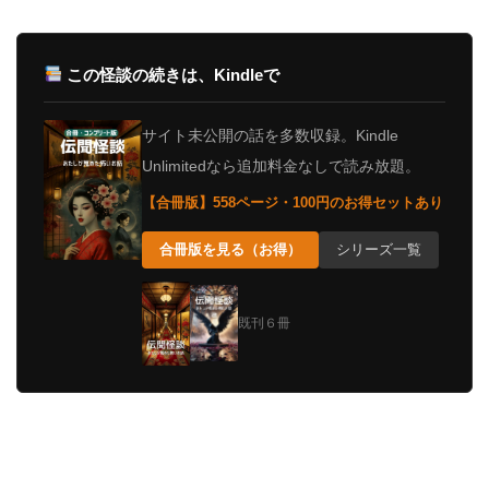
この怪談の続きは、Kindleで
サイト未公開の話を多数収録。Kindle
Unlimitedなら追加料金なしで読み放題。
【合冊版】558ページ・100円のお得セットあり
合冊版を見る（お得）
シリーズ一覧
既刊６冊