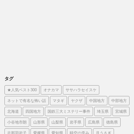
タグ
★人気ベスト300
オナカマ
ササハラセイスケ
ネットで有名な怖い話
マタギ
ヤクザ
中国地方
中部地方
北海道
四国地方
国鉄三大ミステリー事件
埼玉県
宮城県
小谷地市朗
山形県
山梨県
岩手県
広島県
徳島県
志那羽岩子
愛媛県
愛知県
時空の歪み
月うさぎ