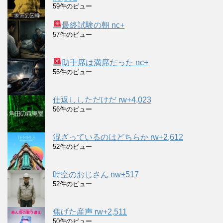
59件のビュー
最終試験の朝 nc+
57件のビュー
助手席は満席だった nc+
56件のビュー
仕返ししただけだ rw+4,023
56件のビュー
混ざっているのはどちらか rw+2,612
52件のビュー
時空のおじさん nw+517
52件のビュー
焦げた産声 rw+2,511
50件のビュー