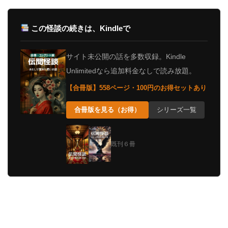
この怪談の続きは、Kindleで
サイト未公開の話を多数収録。Kindle
Unlimitedなら追加料金なしで読み放題。
【合冊版】558ページ・100円のお得セットあり
合冊版を見る（お得）
シリーズ一覧
既刊６冊