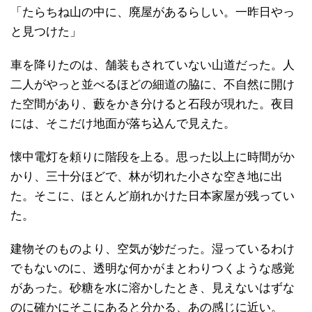
「たらちね山の中に、廃屋があるらしい。一昨日やっ
と見つけた」
車を降りたのは、舗装もされていない山道だった。人
二人がやっと並べるほどの細道の脇に、不自然に開け
た空間があり、藪をかき分けると石段が現れた。夜目
には、そこだけ地面が落ち込んで見えた。
懐中電灯を頼りに階段を上る。思った以上に時間がか
かり、三十分ほどで、林が切れた小さな空き地に出
た。そこに、ほとんど崩れかけた日本家屋が残ってい
た。
建物そのものより、空気が妙だった。湿っているわけ
でもないのに、透明な何かがまとわりつくような感覚
があった。砂糖を水に溶かしたとき、見えないはずな
のに確かにそこにあると分かる、あの感じに近い。