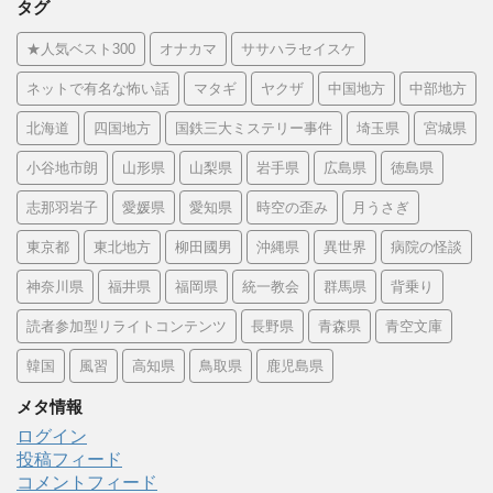
タグ
★人気ベスト300
オナカマ
ササハラセイスケ
ネットで有名な怖い話
マタギ
ヤクザ
中国地方
中部地方
北海道
四国地方
国鉄三大ミステリー事件
埼玉県
宮城県
小谷地市朗
山形県
山梨県
岩手県
広島県
徳島県
志那羽岩子
愛媛県
愛知県
時空の歪み
月うさぎ
東京都
東北地方
柳田國男
沖縄県
異世界
病院の怪談
神奈川県
福井県
福岡県
統一教会
群馬県
背乗り
読者参加型リライトコンテンツ
長野県
青森県
青空文庫
韓国
風習
高知県
鳥取県
鹿児島県
メタ情報
ログイン
投稿フィード
コメントフィード