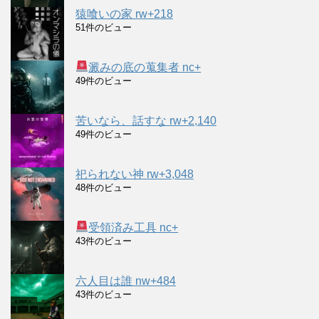
猿喰いの家 rw+218
51件のビュー
澱みの底の蒐集者 nc+
49件のビュー
苦いなら、話すな rw+2,140
49件のビュー
祀られない神 rw+3,048
48件のビュー
受領済み工具 nc+
43件のビュー
六人目は誰 nw+484
43件のビュー