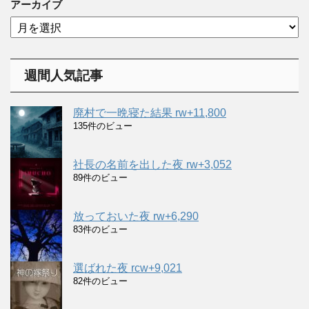
ゴ
アーカイブ
リ
ア
ー
ー
カ
イ
週間人気記事
ブ
廃村で一晩寝た結果 rw+11,800
135件のビュー
社長の名前を出した夜 rw+3,052
89件のビュー
放っておいた夜 rw+6,290
83件のビュー
選ばれた夜 rcw+9,021
82件のビュー