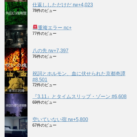
仕返ししただけだ rw+4,023
78件のビュー
重複エラー nc+
77件のビュー
八の先 rw+7,397
76件のビュー
祝詞とホルモン、血に伏せられた京都奇譚
#8,501
72件のビュー
『3.11』とタイムスリップ・ゾーン #6,608
69件のビュー
空いていない宿 rw+5,800
67件のビュー