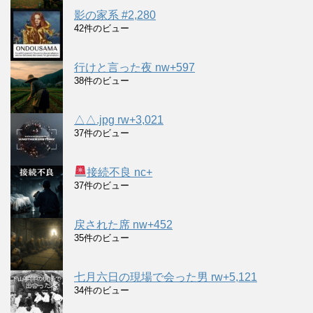
影の家系 #2,280
42件のビュー
行けと言った夜 nw+597
38件のビュー
△△.jpg rw+3,021
37件のビュー
接続不良 nc+
37件のビュー
戻された席 nw+452
35件のビュー
七月六日の現場で会った男 rw+5,121
34件のビュー