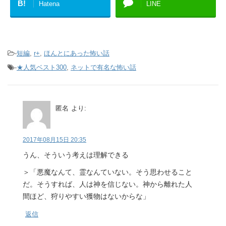
B!
Hatena
LINE
-
短編
,
r+
,
ほんとにあった怖い話
-
★人気ベスト300
,
ネットで有名な怖い話
匿名
より:
2017年08月15日 20:35
うん、そういう考えは理解できる
＞「悪魔なんて、霊なんていない。そう思わせること
だ。そうすれば、人は神を信じない。神から離れた人
間ほど、狩りやすい獲物はないからな」
返信