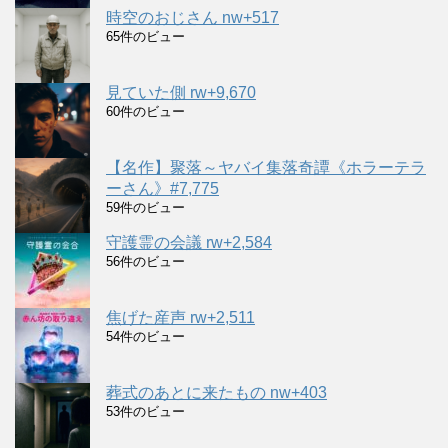
時空のおじさん nw+517
65件のビュー
見ていた側 rw+9,670
60件のビュー
【名作】聚落～ヤバイ集落奇譚《ホラーテラ
ーさん》#7,775
59件のビュー
守護霊の会議 rw+2,584
56件のビュー
焦げた産声 rw+2,511
54件のビュー
葬式のあとに来たもの nw+403
53件のビュー