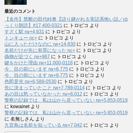
最近のコメント
【名作】禁断の田代峠奥【語り継がれる実話系怖い話／ゆ
っくり朗読】#17,400-0321
に
トロピコ
より
すざく駅 rw+4,631
に
トロピコ
より
トンキュー nc+
に
トロピコ
より
山に入っただけなのに rw+14,830
に
トロピコ
より
名前だけが先に有罪になった nc+
に
トロピコ
より
偽物が近づく rw+967
に
トロピコ
より
鍵をかけた理由 rw+11,000-0118
に
トロピコ
より
今、目の前にいます rw+6,775
に
トロピコ
より
今、目の前にいます rw+6,775
に
トロピコ
より
色即是光 rw+6,589-0530
に
トロピコ
より
先に決まっていたこと rw+7,789-0114
に
トロピコ
より
あの目は怒っていなかった rw+6.012
に
トロピコ
より
警察の記録では、私は山から戻っていない rw+5,853-0519
に
kowainet
より
警察の記録では、私は山から戻っていない rw+5,853-0519
に
名無しさん
より
九官鳥は名前を知っている rw+7,042
に
トロピコ
より