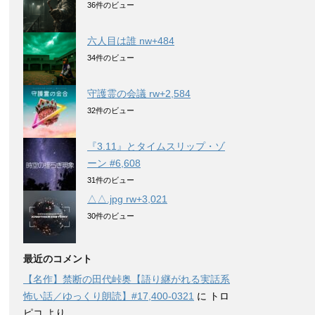
36件のビュー
六人目は誰 nw+484
34件のビュー
守護霊の会議 rw+2,584
32件のビュー
『3.11』とタイムスリップ・ゾ
ーン #6,608
31件のビュー
△△.jpg rw+3,021
30件のビュー
最近のコメント
【名作】禁断の田代峠奥【語り継がれる実話系
怖い話／ゆっくり朗読】#17,400-0321
に
トロ
ピコ
より