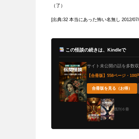
（了）
[出典:32 本当にあった怖い名無し 2012/07/11(水)
この怪談の続きは、Kindleで
サイト未公開の話を多数収録。
【合冊版】558ページ・10
合冊版を見る（お得）
既刊６冊