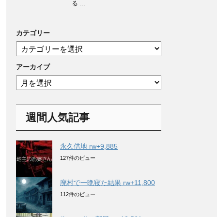
る ...
カテゴリー
カ
テ
ゴ
アーカイブ
リ
ア
ー
ー
カ
イ
週間人気記事
ブ
永久借地 rw+9,885
127件のビュー
廃村で一晩寝た結果 rw+11,800
112件のビュー