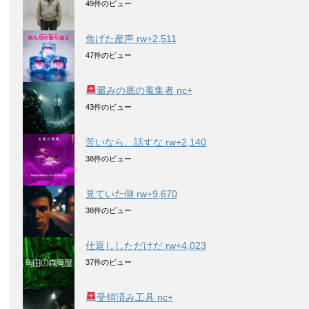
49件のビュー
焦げた産声 rw+2,511
47件のビュー
澱みの底の蒐集者 nc+
43件のビュー
苦いなら、話すな rw+2,140
38件のビュー
見ていた側 rw+9,670
38件のビュー
仕返ししただけだ rw+4,023
37件のビュー
受領済み工具 nc+