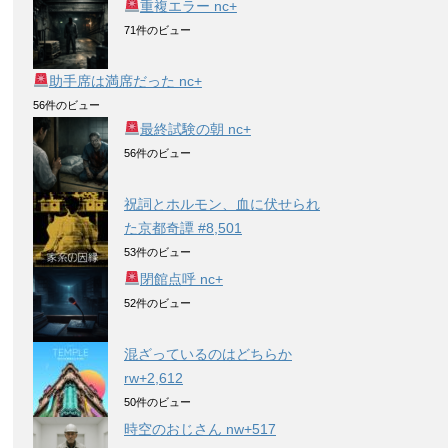
重複エラー nc+
71件のビュー
助手席は満席だった nc+
56件のビュー
最終試験の朝 nc+
56件のビュー
祝詞とホルモン、血に伏せられ
た京都奇譚 #8,501
53件のビュー
閉館点呼 nc+
52件のビュー
混ざっているのはどちらか
rw+2,612
50件のビュー
時空のおじさん nw+517