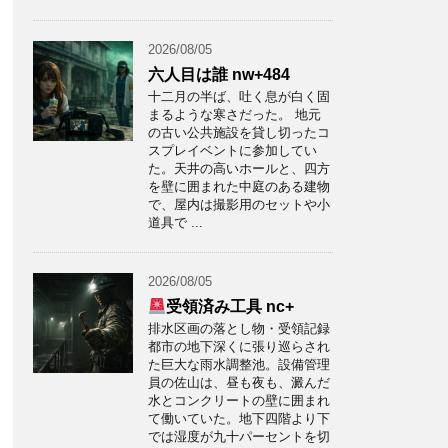
2026/08/05
六人目は誰 nw+484
十二月の半ば、吐く息が白く固
まるような寒さだった。 地元
の古い公共施設を貸し切ったコ
スプレイベントに参加してい
た。天井の高いホールと、四方
を壁に囲まれた中庭のある建物
で、屋内は撮影用のセットや小
道具で ...
2026/08/05
受領済み工具 nc+
排水区画の落とし物・受領記録
都市の地下深くに張り巡らされ
た巨大な雨水調整池。設備管理
員の佐山は、昼も夜も、澱んだ
水とコンクリートの壁に囲まれ
て働いていた。地下四階より下
では湿度が九十パーセントを切