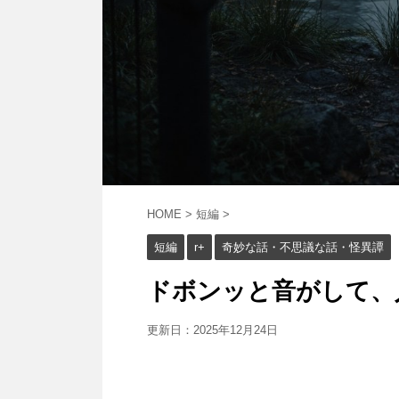
HOME
>
短編
>
短編
r+
奇妙な話・不思議な話・怪異譚
ドボンッと音がして、人が
更新日：
2025年12月24日