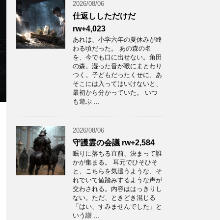
2026/08/06
仕返ししただけだ
rw+4,023
あれは、小学六年の夏休みが終
わる頃だった。 あの森の名
を、今でも口に出せない。角田
の森。湿った音が喉にまとわり
つく。子どもだったくせに、あ
そこには入ってはいけないと、
最初から分かっていた。 いつ
も遊ぶ ...
2026/08/06
守護霊の会議 rw+2,584
眠りに落ちる直前、決まって誰
かが集まる。 耳元でひそひそ
と、こちらを気遣うような、そ
れでいて値踏みするような声が
交わされる。内容ははっきりし
ない。ただ、ときどき混じる
「はい、すみませんでした」と
いう謝 ...