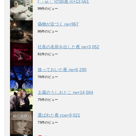
(´・ω・`)の部屋 rc+13,561
99件のビュー
偽物が近づく rw+967
86件のビュー
社長の名前を出した夜 rw+3,052
81件のビュー
放っておいた夜 rw+6,290
76件のビュー
土蔵のうしおとこ rw+14,564
75件のビュー
選ばれた夜 rcw+9,021
73件のビュー