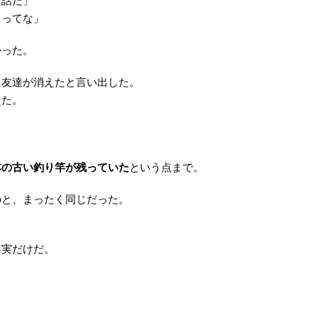
て話だ」
、ってな」
かった。
た友達が消えたと言い出した。
えた。
本の古い釣り竿が残っていた
という点まで。
のと、まったく同じだった。
事実だけだ。
。