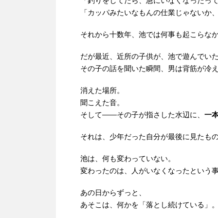
「釣りをしてたら、急にいなくなったっ
「カッパみたいなもんの仕業じゃないか
それから十数年、池では何事も起こらな
だが最近、近所の子供が、池で遊んでい
その子の話を聞いた瞬間、男は背筋が冷
消えた場所。
聞こえた音。
そして――その子が指さした水辺に、
一
それは、少年だった自分が最後に見たも
池は、何も変わっていない。
変わったのは、人がいなくなったという
あの日からずっと、
あそこは、何かを「落とし続けている」