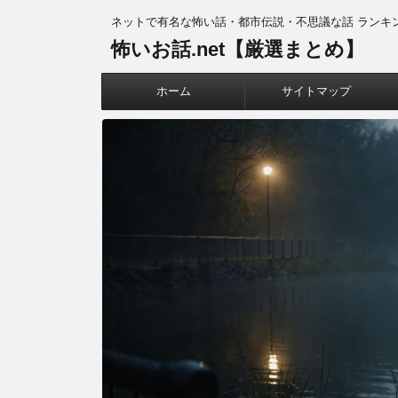
ネットで有名な怖い話・都市伝説・不思議な話 ランキ
怖いお話.net【厳選まとめ】
ホーム
サイトマップ