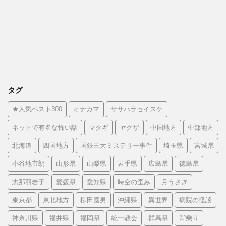
タグ
★人気ベスト300
オナカマ
ササハラセイスケ
ネットで有名な怖い話
マタギ
ヤクザ
中国地方
中部地方
北海道
四国地方
国鉄三大ミステリー事件
埼玉県
宮城県
小谷地市朗
山形県
山梨県
岩手県
広島県
徳島県
志那羽岩子
愛媛県
愛知県
時空の歪み
月うさぎ
東京都
東北地方
柳田國男
沖縄県
異世界
病院の怪談
神奈川県
福井県
福岡県
統一教会
群馬県
背乗り