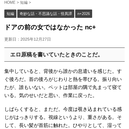
HOME
>
短編
>
短編
奇妙な話・不思議な話・怪異譚
n+2026
ドアの前の女ではなかった nc+
更新日：
2025年12月27日
エロ原稿を書いていたときのことだ。
集中していると、背後から誰かの息遣いを感じた。す
ぐ後ろだ。首の後ろがじわりと熱を帯びる。振り向い
たが、誰もいない。ペットは部屋の隅で丸まって寝て
いる。気のせいだと思い、作業に戻った。
しばらくすると、まただ。今度は覗き込まれている感
じがはっきりする。視線というより、重さがある。そ
して、長い髪が首筋に触れた。ひやりとして、湿って