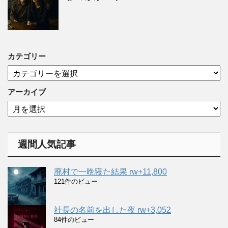
カテゴリー
カ
テ
ゴ
アーカイブ
リ
ア
ー
ー
カ
イ
週間人気記事
ブ
廃村で一晩寝た結果 rw+11,800
121件のビュー
社長の名前を出した夜 rw+3,052
84件のビュー