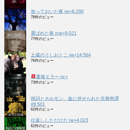
放っておいた夜 rw+6,290
78件のビュー
選ばれた夜 rcw+9,021
77件のビュー
土蔵のうしおとこ rw+14,564
76件のビュー
重複エラー nc+
73件のビュー
祝詞とホルモン、血に伏せられた京都奇譚
#8,501
62件のビュー
仕返ししただけだ rw+4,023
62件のビュー