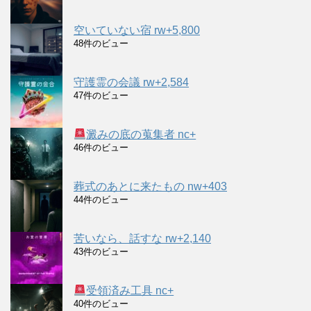
空いていない宿 rw+5,800
48件のビュー
守護霊の会議 rw+2,584
47件のビュー
澱みの底の蒐集者 nc+
46件のビュー
葬式のあとに来たもの nw+403
44件のビュー
苦いなら、話すな rw+2,140
43件のビュー
受領済み工具 nc+
40件のビュー