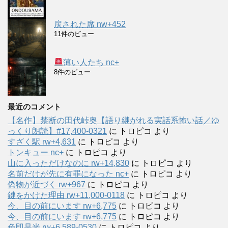
戻された席 nw+452
11件のビュー
薄い人たち nc+
8件のビュー
最近のコメント
【名作】禁断の田代峠奥【語り継がれる実話系怖い話／ゆ
っくり朗読】#17,400-0321
に
トロピコ
より
すざく駅 rw+4,631
に
トロピコ
より
トンキュー nc+
に
トロピコ
より
山に入っただけなのに rw+14,830
に
トロピコ
より
名前だけが先に有罪になった nc+
に
トロピコ
より
偽物が近づく rw+967
に
トロピコ
より
鍵をかけた理由 rw+11,000-0118
に
トロピコ
より
今、目の前にいます rw+6,775
に
トロピコ
より
今、目の前にいます rw+6,775
に
トロピコ
より
色即是光 rw+6,589-0530
に
トロピコ
より