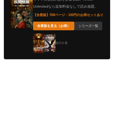
Unlimitedなら追加料金なしで読み放題。
【合冊版】558ページ・100円のお得セットあり
合冊版を見る（お得）
シリーズ一覧
既刊６冊