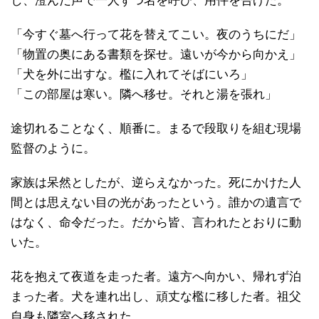
し、澄んだ声で一人ずつ名を呼び、用件を告げた。
「今すぐ墓へ行って花を替えてこい。夜のうちにだ」
「物置の奥にある書類を探せ。遠いが今から向かえ」
「犬を外に出すな。檻に入れてそばにいろ」
「この部屋は寒い。隣へ移せ。それと湯を張れ」
途切れることなく、順番に。まるで段取りを組む現場
監督のように。
家族は呆然としたが、逆らえなかった。死にかけた人
間とは思えない目の光があったという。誰かの遺言で
はなく、命令だった。だから皆、言われたとおりに動
いた。
花を抱えて夜道を走った者。遠方へ向かい、帰れず泊
まった者。犬を連れ出し、頑丈な檻に移した者。祖父
自身も隣室へ移された。