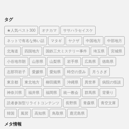
タグ
★人気ベスト300
オナカマ
ササハラセイスケ
ネットで有名な怖い話
マタギ
ヤクザ
中国地方
中部地方
北海道
四国地方
国鉄三大ミステリー事件
埼玉県
宮城県
小谷地市朗
山形県
山梨県
岩手県
広島県
徳島県
志那羽岩子
愛媛県
愛知県
時空の歪み
月うさぎ
東京都
東北地方
柳田國男
沖縄県
異世界
病院の怪談
神奈川県
福井県
福岡県
統一教会
群馬県
背乗り
読者参加型リライトコンテンツ
長野県
青森県
青空文庫
韓国
風習
高知県
鳥取県
鹿児島県
メタ情報