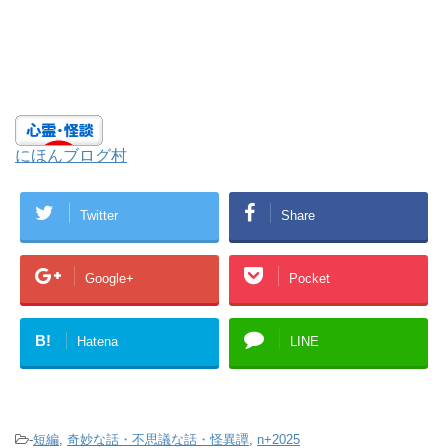
にほんブログ村
Twitter
Share
Google+
Pocket
B!
Hatena
LINE
-
短編
,
奇妙な話・不思議な話・怪異譚
,
n+2025