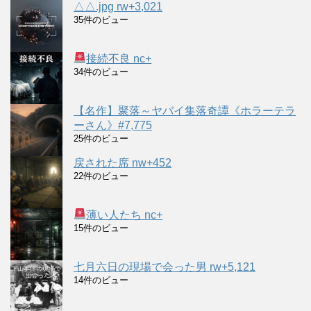
△△.jpg rw+3,021
35件のビュー
接続不良 nc+
34件のビュー
【名作】聚落～ヤバイ集落奇譚《ホラーテラ
ーさん》#7,775
25件のビュー
戻された席 nw+452
22件のビュー
薄い人たち nc+
15件のビュー
七月六日の現場で会った男 rw+5,121
14件のビュー