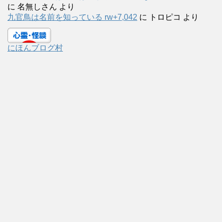
に
名無しさん
より
九官鳥は名前を知っている rw+7,042
に
トロピコ
より
にほんブログ村