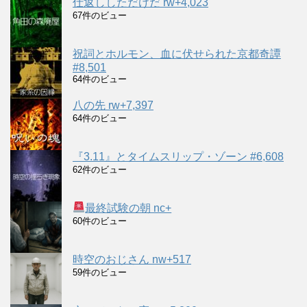
仕返ししただけだ rw+4,023
67件のビュー
祝詞とホルモン、血に伏せられた京都奇譚
#8,501
64件のビュー
八の先 rw+7,397
64件のビュー
『3.11』とタイムスリップ・ゾーン #6,608
62件のビュー
最終試験の朝 nc+
60件のビュー
時空のおじさん nw+517
59件のビュー