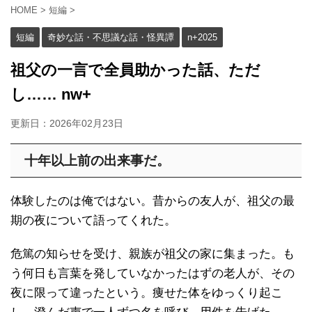
HOME
>
短編
>
短編
奇妙な話・不思議な話・怪異譚
n+2025
祖父の一言で全員助かった話、ただ
し…… nw+
更新日：
2026年02月23日
十年以上前の出来事だ。
体験したのは俺ではない。昔からの友人が、祖父の最
期の夜について語ってくれた。
危篤の知らせを受け、親族が祖父の家に集まった。も
う何日も言葉を発していなかったはずの老人が、その
夜に限って違ったという。痩せた体をゆっくり起こ