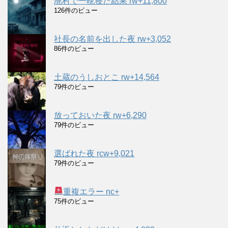
廃村で一晩寝た結果 rw+11,800
126件のビュー
社長の名前を出した夜 rw+3,052
86件のビュー
土蔵のうしおとこ rw+14,564
79件のビュー
放っておいた夜 rw+6,290
79件のビュー
選ばれた夜 rcw+9,021
79件のビュー
重複エラー nc+
75件のビュー