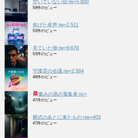
空いていない宿 rw+5,800
59件のビュー
焦げた産声 rw+2,511
53件のビュー
見ていた側 rw+9,670
53件のビュー
守護霊の会議 rw+2,584
49件のビュー
澱みの底の蒐集者 nc+
47件のビュー
葬式のあとに来たもの nw+403
47件のビュー