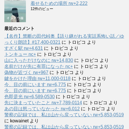
着せるための場所 rw+2,222
12件のビュー
最近のコメント
【名作】禁断の田代峠奥【語り継がれる実話系怖い話／ゆ
っくり朗読】#17,400-0321
に
トロピコ
より
すざく駅 rw+4,631
に
トロピコ
より
トンキュー nc+
に
トロピコ
より
山に入っただけなのに rw+14,830
に
トロピコ
より
名前だけが先に有罪になった nc+
に
トロピコ
より
偽物が近づく rw+967
に
トロピコ
より
鍵をかけた理由 rw+11,000-0118
に
トロピコ
より
今、目の前にいます rw+6,775
に
トロピコ
より
今、目の前にいます rw+6,775
に
トロピコ
より
色即是光 rw+6,589-0530
に
トロピコ
より
先に決まっていたこと rw+7,789-0114
に
トロピコ
より
あの目は怒っていなかった rw+6.012
に
トロピコ
より
警察の記録では、私は山から戻っていない rw+5,853-0519
に
kowainet
より
警察の記録では、私は山から戻っていない rw+5,853-0519