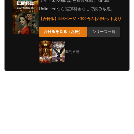
サイト未公開の話を多数収録。Kindle
Unlimitedなら追加料金なしで読み放題。
【合冊版】558ページ・100円のお得セットあり
合冊版を見る（お得）
シリーズ一覧
既刊６冊