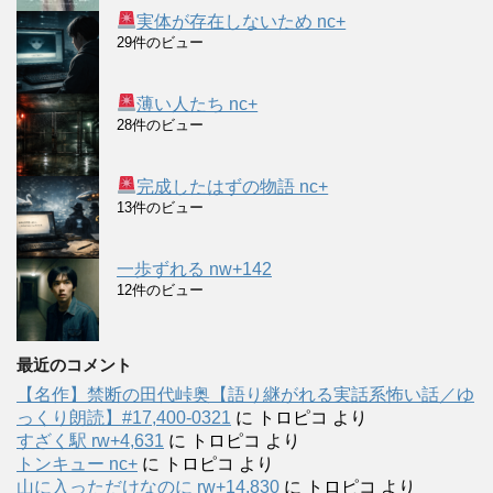
実体が存在しないため nc+
29件のビュー
薄い人たち nc+
28件のビュー
完成したはずの物語 nc+
13件のビュー
一歩ずれる nw+142
12件のビュー
最近のコメント
【名作】禁断の田代峠奥【語り継がれる実話系怖い話／ゆ
っくり朗読】#17,400-0321
に
トロピコ
より
すざく駅 rw+4,631
に
トロピコ
より
トンキュー nc+
に
トロピコ
より
山に入っただけなのに rw+14,830
に
トロピコ
より