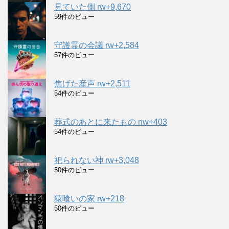
見ていた側 rw+9,670
59件のビュー
守護霊の会議 rw+2,584
57件のビュー
焦げた産声 rw+2,511
54件のビュー
葬式のあとに来たもの nw+403
54件のビュー
祀られない神 rw+3,048
50件のビュー
猿喰いの家 rw+218
50件のビュー