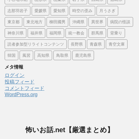
志那羽岩子
愛媛県
愛知県
時空の歪み
月うさぎ
東京都
東北地方
柳田國男
沖縄県
異世界
病院の怪談
神奈川県
福井県
福岡県
統一教会
群馬県
背乗り
読者参加型リライトコンテンツ
長野県
青森県
青空文庫
韓国
風習
高知県
鳥取県
鹿児島県
メタ情報
ログイン
投稿フィード
コメントフィード
WordPress.org
怖いお話.net【厳選まとめ】