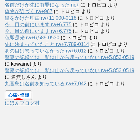
名前だけが先に有罪になった nc+
に
トロピコ
より
偽物が近づく rw+967
に
トロピコ
より
鍵をかけた理由 rw+11,000-0118
に
トロピコ
より
今、目の前にいます rw+6,775
に
トロピコ
より
今、目の前にいます rw+6,775
に
トロピコ
より
色即是光 rw+6,589-0530
に
トロピコ
より
先に決まっていたこと rw+7,789-0114
に
トロピコ
より
あの目は怒っていなかった rw+6.012
に
トロピコ
より
警察の記録では、私は山から戻っていない rw+5,853-0519
に
kowainet
より
警察の記録では、私は山から戻っていない rw+5,853-0519
に
名無しさん
より
九官鳥は名前を知っている rw+7,042
に
トロピコ
より
にほんブログ村