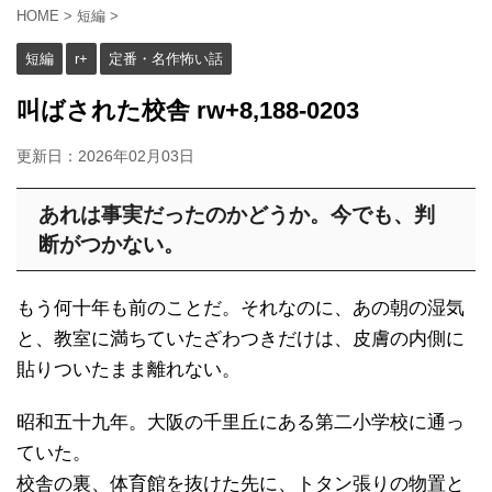
HOME
>
短編
>
短編
r+
定番・名作怖い話
叫ばされた校舎 rw+8,188-0203
更新日：
2026年02月03日
あれは事実だったのかどうか。今でも、判
断がつかない。
もう何十年も前のことだ。それなのに、あの朝の湿気
と、教室に満ちていたざわつきだけは、皮膚の内側に
貼りついたまま離れない。
昭和五十九年。大阪の千里丘にある第二小学校に通っ
ていた。
校舎の裏、体育館を抜けた先に、トタン張りの物置と