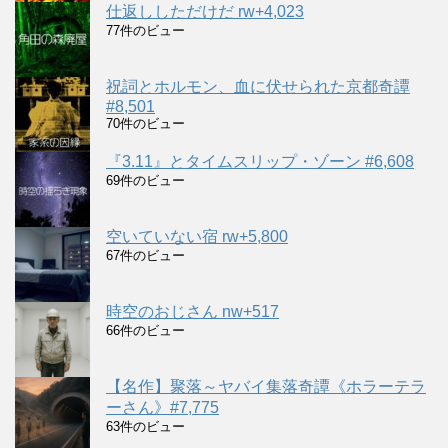
仕返ししただけだ rw+4,023
77件のビュー
祝詞とホルモン、血に伏せられた京都奇譚
#8,501
70件のビュー
『3.11』とタイムスリップ・ゾーン #6,608
69件のビュー
空いていない宿 rw+5,800
67件のビュー
時空のおじさん nw+517
66件のビュー
【名作】聚落～ヤバイ集落奇譚《ホラーテラ
ーさん》#7,775
63件のビュー