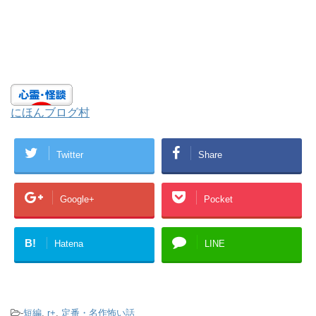
にほんブログ村
Twitter
Share
Google+
Pocket
B!
Hatena
LINE
-
短編
,
r+
,
定番・名作怖い話