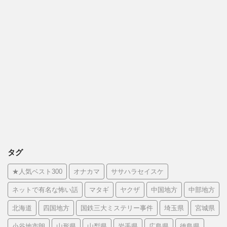
タグ
★人気ベスト300
オナカマ
ササハラセイスケ
ネットで有名な怖い話
マタギ
ヤクザ
中国地方
中部地方
北海道
四国地方
国鉄三大ミステリー事件
埼玉県
宮城県
小谷地市朗
山形県
山梨県
岩手県
広島県
徳島県