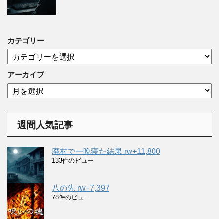
カテゴリー
カ
テ
ゴ
アーカイブ
リ
ア
ー
ー
カ
イ
週間人気記事
ブ
廃村で一晩寝た結果 rw+11,800
133件のビュー
八の先 rw+7,397
78件のビュー