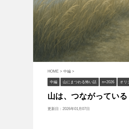
HOME
>
中編
>
中編
山にまつわる怖い話
n+2026
オリ
山は、つながっている 
更新日：
2026年01月07日