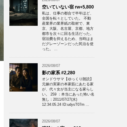
空いていない宿 rw+5,800
私は、仕事の都合で半年ほど、
全国を転々としていた。 不動
産業界の業界紙の取材で、東
京、大阪、名古屋、京都、地方
都市を次々に回る生活だった。
宿泊費を抑えるため、当時はま
だグレーゾーンだった民泊を使
った。 ...
2026/08/07
影の家系 #2,280
オンドウサマ【ゆっくり朗読】
元嫁の実家の本家筋にあたる家
が、代々女が当主になる家らし
い。 259 ：本当にあった怖い名
無し：2011/07/27(水)
12:34:05.24 ID:udysT07m ...
2026/08/07