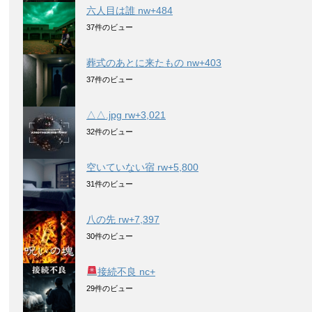
六人目は誰 nw+484
37件のビュー
葬式のあとに来たもの nw+403
37件のビュー
△△.jpg rw+3,021
32件のビュー
空いていない宿 rw+5,800
31件のビュー
八の先 rw+7,397
30件のビュー
接続不良 nc+
29件のビュー