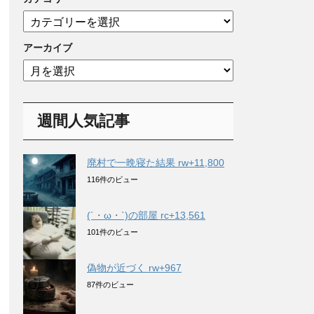
カ
テ
ゴ
アーカイブ
リ
ア
ー
ー
カ
イ
週間人気記事
ブ
廃村で一晩寝た結果 rw+11,800
116件のビュー
(´・ω・`)の部屋 rc+13,561
101件のビュー
偽物が近づく rw+967
87件のビュー