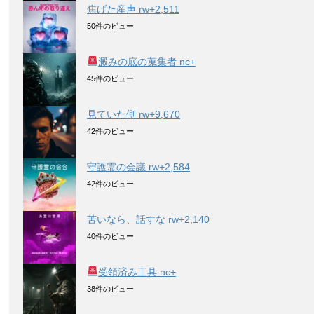
焦げた産声 rw+2,511
50件のビュー
澱みの底の蒐集者 nc+
45件のビュー
見ていた側 rw+9,670
42件のビュー
守護霊の会議 rw+2,584
42件のビュー
苦いなら、話すな rw+2,140
40件のビュー
受領済み工具 nc+
38件のビュー