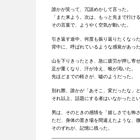
誰かが笑って、冗談めかして言った。
「また来よう。次は、もっと先まで行け
その言葉で、ようやく空気が動いた。
引き返す途中、何度も振り返りたくなっ
背中に、呼ばれているような感覚があっ
山を下りきったとき、急に疲労が押し寄
足が重くなり、汗が冷え、喉が渇いた。
先ほどまでの軽さが、嘘のようだった。
別れ際、誰かが「あそこ、変だったな」
それ以上、話題にする者はいなかったと
男は、そのときの感情を「嬉しさでも怖
ただ、身体の置き場を間違えたような、
そのずれが、記憶に残った。