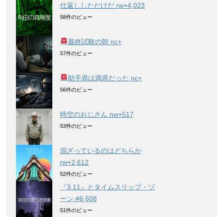
仕返ししただけだ rw+4,023
58件のビュー
最終試験の朝 nc+
57件のビュー
助手席は満席だった nc+
56件のビュー
時空のおじさん nw+517
53件のビュー
混ざっているのはどちらか
rw+2,612
52件のビュー
『3.11』とタイムスリップ・ゾ
ーン #6,608
51件のビュー