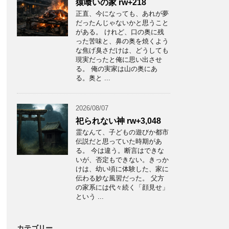
猿喰いの家 rw+218
正直、今になっても、あれが夢
だったんじゃないかと思うこと
がある。 けれど、口の奥に残
った苦味と、鼻の奥を焼くよう
な焦げ臭さだけは、どうしても
現実だったと俺に思い出させ
る。 俺の実家は山の奥にあ
る。奥と ...
2026/08/07
祀られない神 rw+3,048
霊なんて、子どもの遊びか都市
伝説だと思っていた時期があ
る。 今は違う。断言はできな
いが、否定もできない。きっか
けは、幼い頃に体験した、家に
伝わる妙な風習だった。 父方
の家系には代々続く「顔見せ」
という ...
カテゴリー