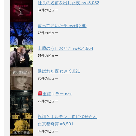
社長の名前を出した夜 rw+3,052
84件のビュー
放っておいた夜 rw+6,290
78件のビュー
土蔵のうしおとこ rw+14,564
76件のビュー
選ばれた夜 rcw+9,021
75件のビュー
重複エラー nc+
72件のビュー
祝詞とホルモン、血に伏せられ
た京都奇譚 #8,501
59件のビュー