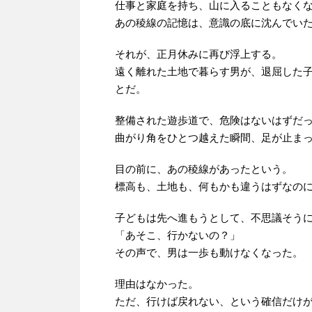
仕事と家庭を持ち、山に入ることもなく
あの稜線の記憶は、意識の底に沈んでい
それが、正月休みに再び浮上する。
遠く離れた土地で暮らす男が、退屈した
とだ。
整備された遊歩道で、危険はないはずだ
曲がり角をひとつ越えた瞬間、足が止ま
目の前に、あの稜線があったという。
標高も、土地も、何もかも違うはずなの
子どもは先へ進もうとして、不思議そう
「あそこ、行かないの？」
その声で、男は一歩も動けなくなった。
理由はなかった。
ただ、行けば戻れない、という確信だけ