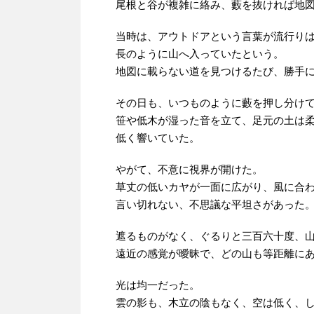
尾根と谷が複雑に絡み、藪を抜ければ地
当時は、アウトドアという言葉が流行り
長のように山へ入っていたという。
地図に載らない道を見つけるたび、勝手
その日も、いつものように藪を押し分け
笹や低木が湿った音を立て、足元の土は
低く響いていた。
やがて、不意に視界が開けた。
草丈の低いカヤが一面に広がり、風に合
言い切れない、不思議な平坦さがあった
遮るものがなく、ぐるりと三百六十度、
遠近の感覚が曖昧で、どの山も等距離に
光は均一だった。
雲の影も、木立の陰もなく、空は低く、