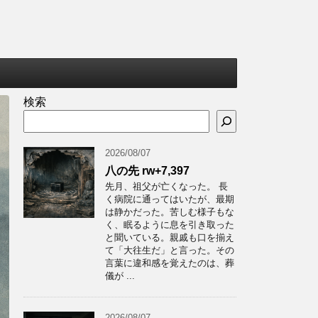
検索
2026/08/07
八の先 rw+7,397
先月、祖父が亡くなった。 長
く病院に通ってはいたが、最期
は静かだった。苦しむ様子もな
く、眠るように息を引き取った
と聞いている。親戚も口を揃え
て「大往生だ」と言った。その
言葉に違和感を覚えたのは、葬
儀が ...
2026/08/07