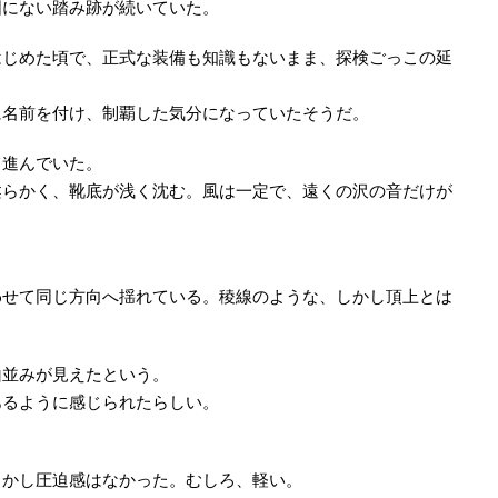
図にない踏み跡が続いていた。
はじめた頃で、正式な装備も知識もないまま、探検ごっこの延
に名前を付け、制覇した気分になっていたそうだ。
て進んでいた。
柔らかく、靴底が浅く沈む。風は一定で、遠くの沢の音だけが
わせて同じ方向へ揺れている。稜線のような、しかし頂上とは
。
山並みが見えたという。
あるように感じられたらしい。
しかし圧迫感はなかった。むしろ、軽い。