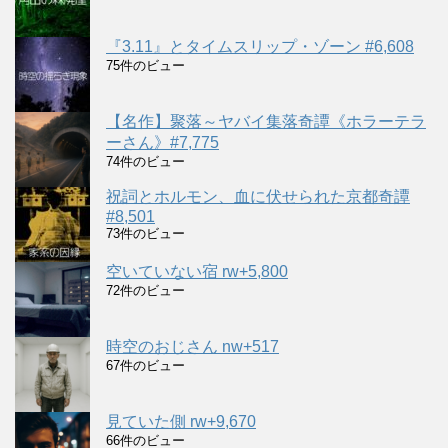
『3.11』とタイムスリップ・ゾーン #6,608
75件のビュー
【名作】聚落～ヤバイ集落奇譚《ホラーテラ
ーさん》#7,775
74件のビュー
祝詞とホルモン、血に伏せられた京都奇譚
#8,501
73件のビュー
空いていない宿 rw+5,800
72件のビュー
時空のおじさん nw+517
67件のビュー
見ていた側 rw+9,670
66件のビュー