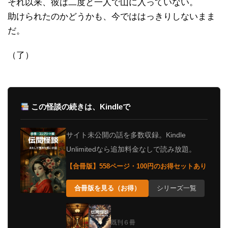
それ以来、彼は二度と一人で山に入っていない。
助けられたのかどうかも、今でははっきりしないまま
だ。
（了）
この怪談の続きは、Kindleで
サイト未公開の話を多数収録。Kindle
Unlimitedなら追加料金なしで読み放題。
【合冊版】558ページ・100円のお得セットあり
合冊版を見る（お得）
シリーズ一覧
既刊６冊