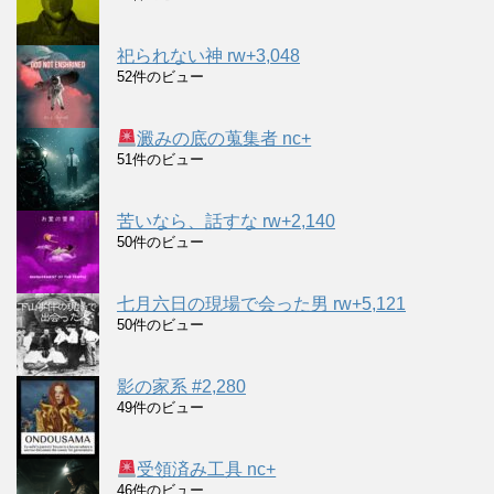
祀られない神 rw+3,048
52件のビュー
澱みの底の蒐集者 nc+
51件のビュー
苦いなら、話すな rw+2,140
50件のビュー
七月六日の現場で会った男 rw+5,121
50件のビュー
影の家系 #2,280
49件のビュー
受領済み工具 nc+
46件のビュー