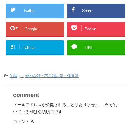
Twitter
Share
Google+
Pocket
B!
Hatena
LINE
-
短編
,
r+
,
奇妙な話・不思議な話・怪異譚
comment
メールアドレスが公開されることはありません。
※
が付
いている欄は必須項目です
コメント
※