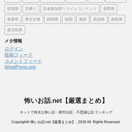
群馬県
背乗り
読者参加型リライトコンテンツ
長野県
青森県
青空文庫
静岡県
韓国
風習
高知県
鳥取県
鹿児島県
メタ情報
ログイン
投稿フィード
コメントフィード
WordPress.org
怖いお話.net【厳選まとめ】
ネットで有名な怖い話・都市伝説・不思議な話 ランキング
Copyright© 怖いお話.net【厳選まとめ】 , 2026 All Rights Reserved.