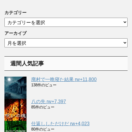
カテゴリー
カ
テ
ゴ
アーカイブ
リ
ア
ー
ー
カ
イ
週間人気記事
ブ
廃村で一晩寝た結果 rw+11,800
138件のビュー
八の先 rw+7,397
85件のビュー
仕返ししただけだ rw+4,023
80件のビュー