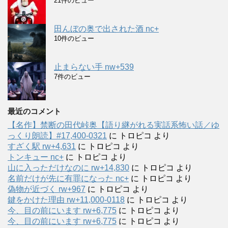
21件のビュー
田んぼの奥で出された酒 nc+
10件のビュー
止まらない手 nw+539
7件のビュー
最近のコメント
【名作】禁断の田代峠奥【語り継がれる実話系怖い話／ゆ
っくり朗読】#17,400-0321
に
トロピコ
より
すざく駅 rw+4,631
に
トロピコ
より
トンキュー nc+
に
トロピコ
より
山に入っただけなのに rw+14,830
に
トロピコ
より
名前だけが先に有罪になった nc+
に
トロピコ
より
偽物が近づく rw+967
に
トロピコ
より
鍵をかけた理由 rw+11,000-0118
に
トロピコ
より
今、目の前にいます rw+6,775
に
トロピコ
より
今、目の前にいます rw+6,775
に
トロピコ
より