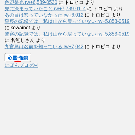
色即是光 rw+6,589-0530
に
トロピコ
より
先に決まっていたこと rw+7,789-0114
に
トロピコ
より
あの目は怒っていなかった rw+6.012
に
トロピコ
より
警察の記録では、私は山から戻っていない rw+5,853-0519
に
kowainet
より
警察の記録では、私は山から戻っていない rw+5,853-0519
に
名無しさん
より
九官鳥は名前を知っている rw+7,042
に
トロピコ
より
にほんブログ村