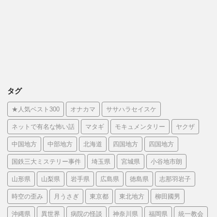
タグ
★人気ベスト300
オナカマ
ササハラセイスケ
ネットで有名な怖い話
マタギ
モキュメンタリー
ヤクザ
中国地方
中部地方
北海道
四国地方
四国地方
国鉄三大ミステリー事件
埼玉県
宮城県
小谷地市朗
山形県
山梨県
岩手県
広島県
徳島県
志那羽岩子
時空の歪み
月うさぎ
東京都
東北地方
柳田國男
沖縄県
異世界
病院の怪談
神奈川県
福岡県
統一教会