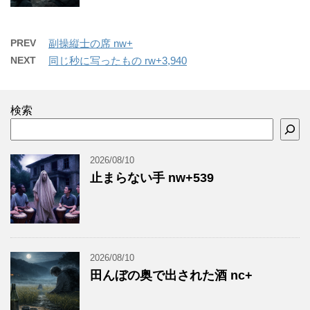
PREV
副操縦士の席 nw+
NEXT
同じ秒に写ったもの rw+3,940
検索
2026/08/10
止まらない手 nw+539
2026/08/10
田んぼの奥で出された酒 nc+