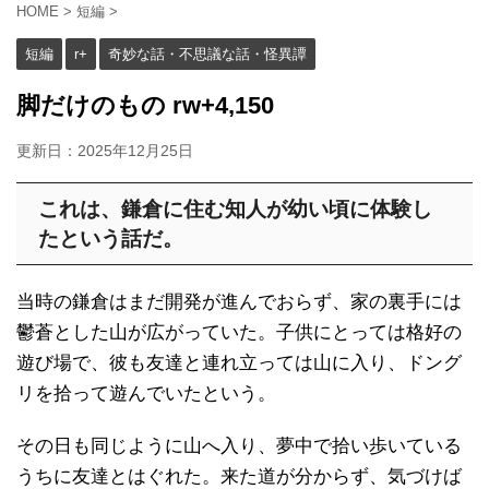
HOME
>
短編
>
短編
r+
奇妙な話・不思議な話・怪異譚
脚だけのもの rw+4,150
更新日：
2025年12月25日
これは、鎌倉に住む知人が幼い頃に体験し
たという話だ。
当時の鎌倉はまだ開発が進んでおらず、家の裏手には
鬱蒼とした山が広がっていた。子供にとっては格好の
遊び場で、彼も友達と連れ立っては山に入り、ドング
リを拾って遊んでいたという。
その日も同じように山へ入り、夢中で拾い歩いている
うちに友達とはぐれた。来た道が分からず、気づけば