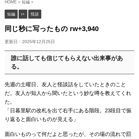
HOME
>
短編
>
短編
r+
怪談
同じ秒に写ったもの rw+3,940
更新日：
2025年12月25日
誰に話しても信じてもらえない出来事があ
る。
先週の土曜日、友人と怪談話をしていたときのこと
だ。友人が知人から聞いたという妙な噂を教えてくれ
た。
「日暮里駅の改札を出て右手にある階段。23段目で振
り返ると面白いものが見える」
面白いものって何だよと思ったが、その場の流れで罰