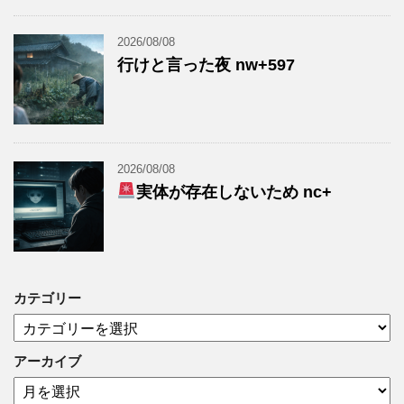
2026/08/08
行けと言った夜 nw+597
2026/08/08
実体が存在しないため nc+
カテゴリー
カ
テ
ゴ
アーカイブ
リ
ア
ー
ー