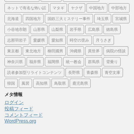
ネットで有名な怖い話
マタギ
ヤクザ
中国地方
中部地方
北海道
四国地方
国鉄三大ミステリー事件
埼玉県
宮城県
小谷地市朗
山形県
山梨県
岩手県
広島県
徳島県
志那羽岩子
愛媛県
愛知県
時空の歪み
月うさぎ
東京都
東北地方
柳田國男
沖縄県
異世界
病院の怪談
神奈川県
福井県
福岡県
統一教会
群馬県
背乗り
読者参加型リライトコンテンツ
長野県
青森県
青空文庫
韓国
風習
高知県
鳥取県
鹿児島県
メタ情報
ログイン
投稿フィード
コメントフィード
WordPress.org