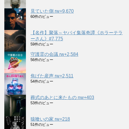
見ていた側 rw+9,670
60件のビュー
【名作】聚落～ヤバイ集落奇譚《ホラーテラ
ーさん》#7,775
59件のビュー
守護霊の会議 rw+2,584
56件のビュー
焦げた産声 rw+2,511
54件のビュー
葬式のあとに来たもの nw+403
53件のビュー
猿喰いの家 rw+218
51件のビュー