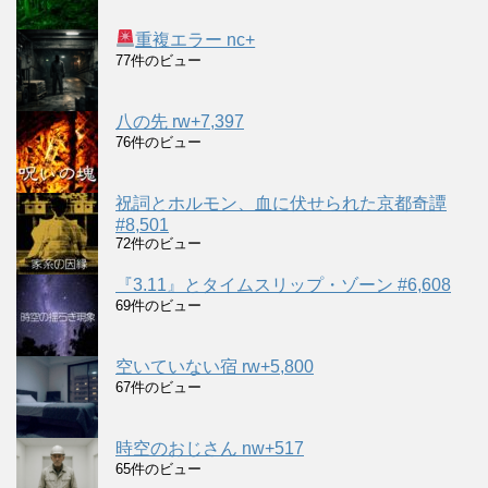
重複エラー nc+
77件のビュー
八の先 rw+7,397
76件のビュー
祝詞とホルモン、血に伏せられた京都奇譚
#8,501
72件のビュー
『3.11』とタイムスリップ・ゾーン #6,608
69件のビュー
空いていない宿 rw+5,800
67件のビュー
時空のおじさん nw+517
65件のビュー