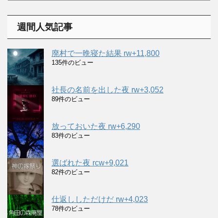
カ
イ
週間人気記事
ブ
廃村で一晩寝た結果 rw+11,800
135件のビュー
社長の名前を出した夜 rw+3,052
89件のビュー
放っておいた夜 rw+6,290
83件のビュー
選ばれた夜 rcw+9,021
82件のビュー
仕返ししただけだ rw+4,023
78件のビュー