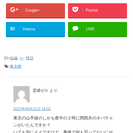
Google+
Pocket
B!
Hatena
LINE
-
短編
,
r+
,
怪談
-
東京都
霊感ゼロ
より:
2022年08月21日 16:02
東京の山手線のしかも夜中の２時に関西弁のオバチャ
ンがいたんですか？
いても別にイイですけど、事後で何も写ってないにせ