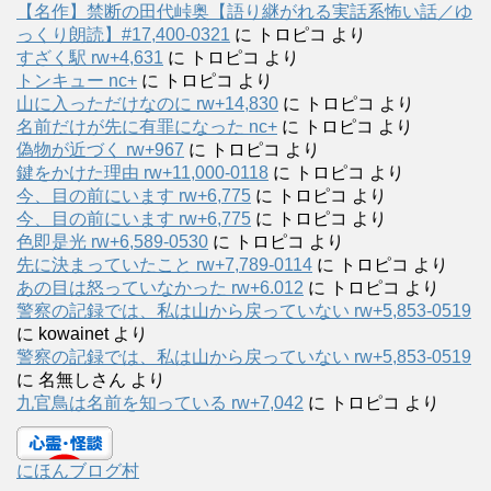
【名作】禁断の田代峠奥【語り継がれる実話系怖い話／ゆ
っくり朗読】#17,400-0321
に
トロピコ
より
すざく駅 rw+4,631
に
トロピコ
より
トンキュー nc+
に
トロピコ
より
山に入っただけなのに rw+14,830
に
トロピコ
より
名前だけが先に有罪になった nc+
に
トロピコ
より
偽物が近づく rw+967
に
トロピコ
より
鍵をかけた理由 rw+11,000-0118
に
トロピコ
より
今、目の前にいます rw+6,775
に
トロピコ
より
今、目の前にいます rw+6,775
に
トロピコ
より
色即是光 rw+6,589-0530
に
トロピコ
より
先に決まっていたこと rw+7,789-0114
に
トロピコ
より
あの目は怒っていなかった rw+6.012
に
トロピコ
より
警察の記録では、私は山から戻っていない rw+5,853-0519
に
kowainet
より
警察の記録では、私は山から戻っていない rw+5,853-0519
に
名無しさん
より
九官鳥は名前を知っている rw+7,042
に
トロピコ
より
にほんブログ村