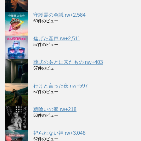
守護霊の会議 rw+2,584
60件のビュー
焦げた産声 rw+2,511
57件のビュー
葬式のあとに来たもの nw+403
57件のビュー
行けと言った夜 nw+597
57件のビュー
猿喰いの家 rw+218
53件のビュー
祀られない神 rw+3,048
52件のビュー