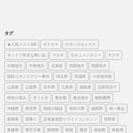
タグ
★人気ベスト300
オナカマ
ササハラセイスケ
ネットで有名な怖い話
マタギ
モキュメンタリー
ヤクザ
中国地方
中部地方
北海道
四国地方
四国地方
国鉄三大ミステリー事件
埼玉県
宮城県
小谷地市朗
山形県
山梨県
岩手県
広島県
徳島県
志那羽岩子
時空の歪み
月うさぎ
東京都
東北地方
柳田國男
沖縄県
異世界
病院の怪談
神奈川県
福岡県
統一教会
群馬県
背乗り
読者参加型リライトコンテンツ
長野県
青森県
青空文庫
静岡県
韓国
風習
高知県
鳥取県