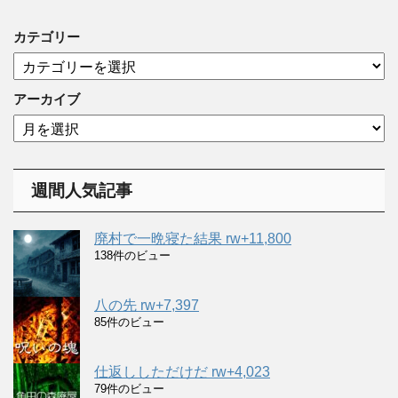
カテゴリー
カ
テ
ゴ
アーカイブ
リ
ア
ー
ー
カ
イ
週間人気記事
ブ
廃村で一晩寝た結果 rw+11,800
138件のビュー
八の先 rw+7,397
85件のビュー
仕返ししただけだ rw+4,023
79件のビュー