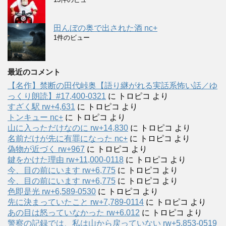
田んぼの奥で出された酒 nc+
1件のビュー
最近のコメント
【名作】禁断の田代峠奥【語り継がれる実話系怖い話／ゆ
っくり朗読】#17,400-0321
に
トロピコ
より
すざく駅 rw+4,631
に
トロピコ
より
トンキュー nc+
に
トロピコ
より
山に入っただけなのに rw+14,830
に
トロピコ
より
名前だけが先に有罪になった nc+
に
トロピコ
より
偽物が近づく rw+967
に
トロピコ
より
鍵をかけた理由 rw+11,000-0118
に
トロピコ
より
今、目の前にいます rw+6,775
に
トロピコ
より
今、目の前にいます rw+6,775
に
トロピコ
より
色即是光 rw+6,589-0530
に
トロピコ
より
先に決まっていたこと rw+7,789-0114
に
トロピコ
より
あの目は怒っていなかった rw+6.012
に
トロピコ
より
警察の記録では、私は山から戻っていない rw+5,853-0519