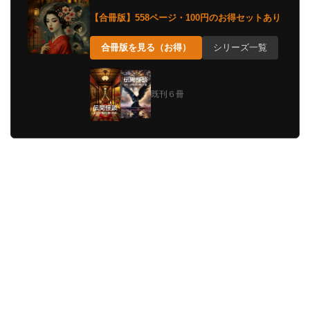
【合冊版】558ページ・100円のお得セットあり
合冊版を見る（お得）
シリーズ一覧
既刊６冊