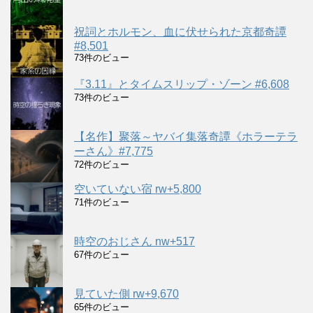
祝詞とホルモン、血に伏せられた京都奇譚
#8,501
73件のビュー
『3.11』とタイムスリップ・ゾーン #6,608
73件のビュー
【名作】聚落～ヤバイ集落奇譚《ホラーテラ
ーさん》#7,775
72件のビュー
空いていない宿 rw+5,800
71件のビュー
時空のおじさん nw+517
67件のビュー
見ていた側 rw+9,670
65件のビュー