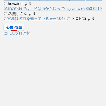
に
kowainet
より
警察の記録では、私は山から戻っていない rw+5,853-0519
に
名無しさん
より
九官鳥は名前を知っている rw+7,042
に
トロピコ
より
にほんブログ村