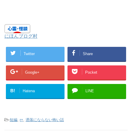
にほんブログ村
Twitter
Share
Google+
Pocket
B!
Hatena
LINE
-
短編
,
r+
,
洒落にならない怖い話