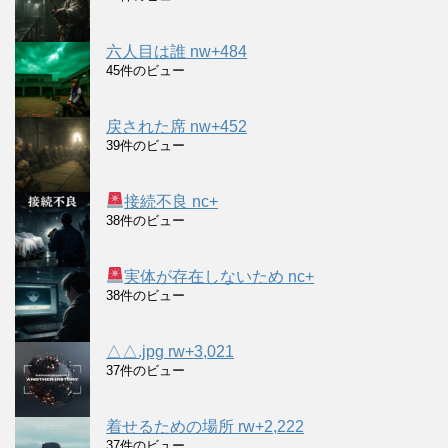
六人目は誰 nw+484
45件のビュー
戻された席 nw+452
39件のビュー
接続不良 nc+
38件のビュー
実体が存在しないため nc+
38件のビュー
△△.jpg rw+3,021
37件のビュー
着せるための場所 rw+2,222
37件のビュー