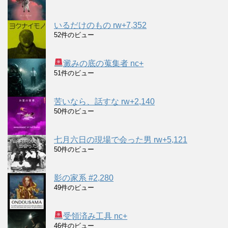
いるだけのもの rw+7,352
52件のビュー
澱みの底の蒐集者 nc+
51件のビュー
苦いなら、話すな rw+2,140
50件のビュー
七月六日の現場で会った男 rw+5,121
50件のビュー
影の家系 #2,280
49件のビュー
受領済み工具 nc+
46件のビュー