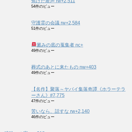
焦げた産声 rw+2,511
54件のビュー
守護霊の会議 rw+2,584
51件のビュー
澱みの底の蒐集者 nc+
49件のビュー
葬式のあとに来たもの nw+403
49件のビュー
【名作】聚落～ヤバイ集落奇譚《ホラーテラ
ーさん》#7,775
47件のビュー
苦いなら、話すな rw+2,140
46件のビュー