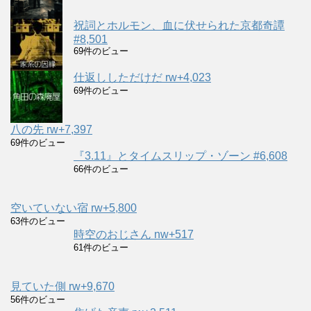
祝詞とホルモン、血に伏せられた京都奇譚
#8,501
69件のビュー
仕返ししただけだ rw+4,023
69件のビュー
八の先 rw+7,397
69件のビュー
『3.11』とタイムスリップ・ゾーン #6,608
66件のビュー
空いていない宿 rw+5,800
63件のビュー
時空のおじさん nw+517
61件のビュー
見ていた側 rw+9,670
56件のビュー