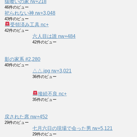
猿喰いの家 rw+218
46件のビュー
祀られない神 rw+3,048
43件のビュー
受領済み工具 nc+
42件のビュー
六人目は誰 nw+484
42件のビュー
影の家系 #2,280
40件のビュー
△△.jpg rw+3,021
36件のビュー
接続不良 nc+
35件のビュー
戻された席 nw+452
29件のビュー
七月六日の現場で会った男 rw+5,121
29件のビュー