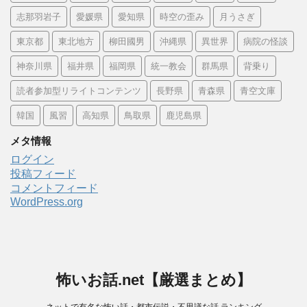
志那羽岩子
愛媛県
愛知県
時空の歪み
月うさぎ
東京都
東北地方
柳田國男
沖縄県
異世界
病院の怪談
神奈川県
福井県
福岡県
統一教会
群馬県
背乗り
読者参加型リライトコンテンツ
長野県
青森県
青空文庫
韓国
風習
高知県
鳥取県
鹿児島県
メタ情報
ログイン
投稿フィード
コメントフィード
WordPress.org
怖いお話.net【厳選まとめ】
ネットで有名な怖い話・都市伝説・不思議な話 ランキング