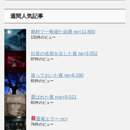
カ
イ
週間人気記事
ブ
廃村で一晩寝た結果 rw+11,800
131件のビュー
社長の名前を出した夜 rw+3,052
87件のビュー
放っておいた夜 rw+6,290
81件のビュー
選ばれた夜 rcw+9,021
81件のビュー
重複エラー nc+
76件のビュー