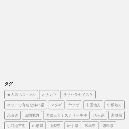
タグ
★人気ベスト300
オナカマ
ササハラセイスケ
ネットで有名な怖い話
マタギ
ヤクザ
中国地方
中部地方
北海道
四国地方
国鉄三大ミステリー事件
埼玉県
宮城県
小谷地市朗
山形県
山梨県
岩手県
広島県
徳島県