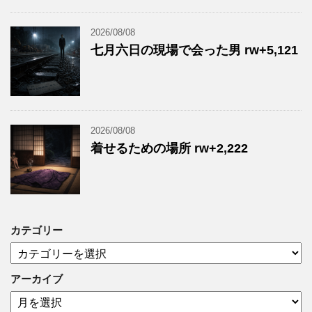
2026/08/08
七月六日の現場で会った男 rw+5,121
2026/08/08
着せるための場所 rw+2,222
カテゴリー
カ
テ
ゴ
アーカイブ
リ
ア
ー
ー