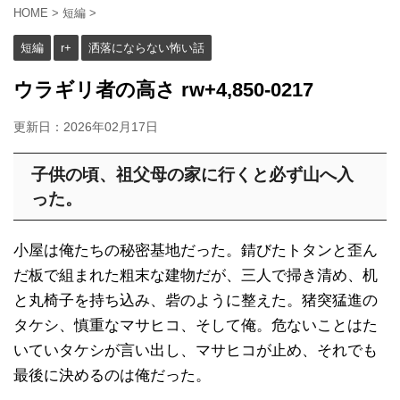
HOME
>
短編
>
短編
r+
洒落にならない怖い話
ウラギリ者の高さ rw+4,850-0217
更新日：
2026年02月17日
子供の頃、祖父母の家に行くと必ず山へ入
った。
小屋は俺たちの秘密基地だった。錆びたトタンと歪ん
だ板で組まれた粗末な建物だが、三人で掃き清め、机
と丸椅子を持ち込み、砦のように整えた。猪突猛進の
タケシ、慎重なマサヒコ、そして俺。危ないことはた
いていタケシが言い出し、マサヒコが止め、それでも
最後に決めるのは俺だった。