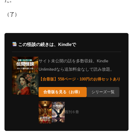
だ。
（了）
この怪談の続きは、Kindleで
サイト未公開の話を多数収録。Kindle
Unlimitedなら追加料金なしで読み放題。
【合冊版】558ページ・100円のお得セットあり
合冊版を見る（お得）
シリーズ一覧
既刊６冊