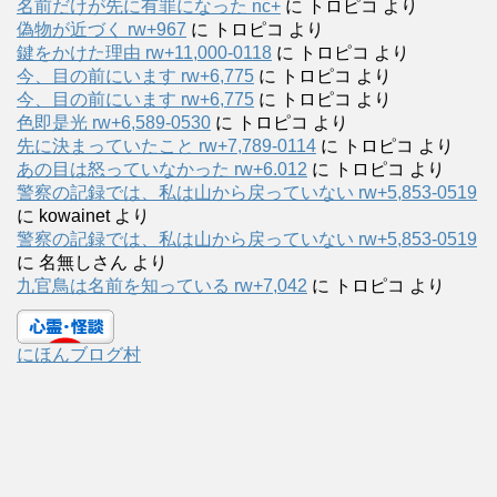
名前だけが先に有罪になった nc+
に
トロピコ
より
偽物が近づく rw+967
に
トロピコ
より
鍵をかけた理由 rw+11,000-0118
に
トロピコ
より
今、目の前にいます rw+6,775
に
トロピコ
より
今、目の前にいます rw+6,775
に
トロピコ
より
色即是光 rw+6,589-0530
に
トロピコ
より
先に決まっていたこと rw+7,789-0114
に
トロピコ
より
あの目は怒っていなかった rw+6.012
に
トロピコ
より
警察の記録では、私は山から戻っていない rw+5,853-0519
に
kowainet
より
警察の記録では、私は山から戻っていない rw+5,853-0519
に
名無しさん
より
九官鳥は名前を知っている rw+7,042
に
トロピコ
より
にほんブログ村