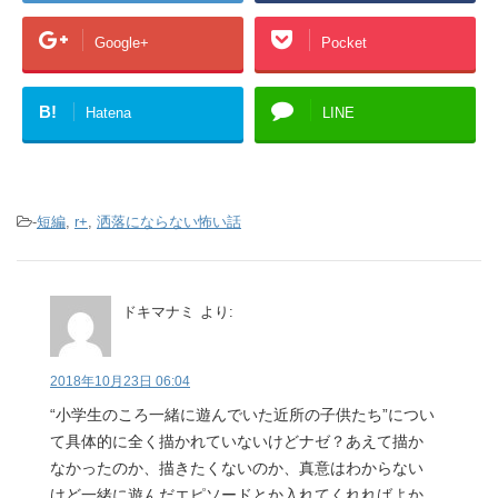
Google+
Pocket
B!
Hatena
LINE
-
短編
,
r+
,
洒落にならない怖い話
ドキマナミ
より:
2018年10月23日 06:04
“小学生のころ一緒に遊んでいた近所の子供たち”につい
て具体的に全く描かれていないけどナゼ？あえて描か
なかったのか、描きたくないのか、真意はわからない
けど一緒に遊んだエピソードとか入れてくれればよか