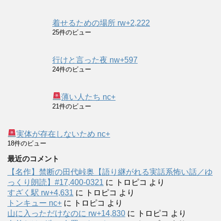
着せるための場所 rw+2,222
25件のビュー
行けと言った夜 nw+597
24件のビュー
薄い人たち nc+
21件のビュー
実体が存在しないため nc+
18件のビュー
最近のコメント
【名作】禁断の田代峠奥【語り継がれる実話系怖い話／ゆ
っくり朗読】#17,400-0321
に
トロピコ
より
すざく駅 rw+4,631
に
トロピコ
より
トンキュー nc+
に
トロピコ
より
山に入っただけなのに rw+14,830
に
トロピコ
より