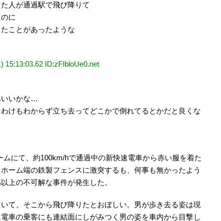
てた人が通過駅で飛び降りて
たのに
ったことがあったような
3:03.62 ID:zFIbloUe0.net
あいいかな…
てわけもわからず立ち去ってどこかで倒れてるとかだと良くな
ホームにて、約100km/hで通過中の新快速電車から赤い服を着た
らホーム端の鉄製フェンスに激突するも、何事も無かったよう
為以上の不可解な事件が発生した。
ていて、そこから飛び降りたとおぼしい。男が歩き去る姿は現
速電車の乗客にも連結面にしがみつく男の姿を車内から目撃し