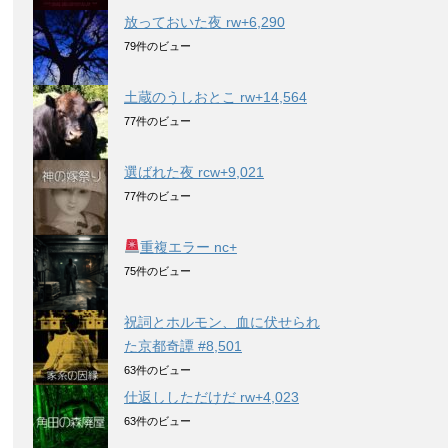
放っておいた夜 rw+6,290
79件のビュー
土蔵のうしおとこ rw+14,564
77件のビュー
選ばれた夜 rcw+9,021
77件のビュー
重複エラー nc+
75件のビュー
祝詞とホルモン、血に伏せられ
た京都奇譚 #8,501
63件のビュー
仕返ししただけだ rw+4,023
63件のビュー