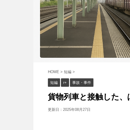
HOME
>
短編
>
短編
r+
事故・事件
貨物列車と接触した、はず
更新日：
2025年08月27日