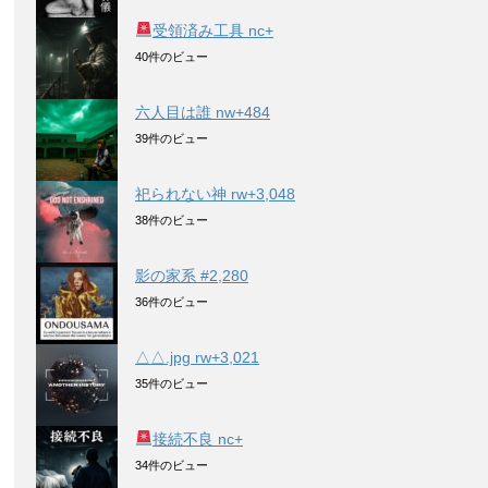
受領済み工具 nc+
40件のビュー
六人目は誰 nw+484
39件のビュー
祀られない神 rw+3,048
38件のビュー
影の家系 #2,280
36件のビュー
△△.jpg rw+3,021
35件のビュー
接続不良 nc+
34件のビュー