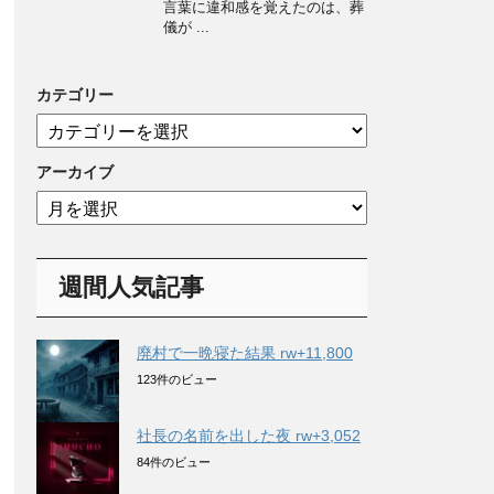
言葉に違和感を覚えたのは、葬
儀が ...
カテゴリー
カ
テ
ゴ
アーカイブ
リ
ア
ー
ー
カ
イ
週間人気記事
ブ
廃村で一晩寝た結果 rw+11,800
123件のビュー
社長の名前を出した夜 rw+3,052
84件のビュー