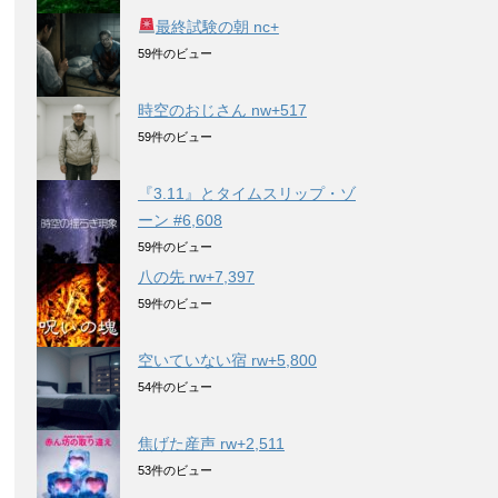
最終試験の朝 nc+
59件のビュー
時空のおじさん nw+517
59件のビュー
『3.11』とタイムスリップ・ゾ
ーン #6,608
59件のビュー
八の先 rw+7,397
59件のビュー
空いていない宿 rw+5,800
54件のビュー
焦げた産声 rw+2,511
53件のビュー