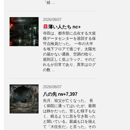
「経 ...
2026/08/07
薄い人たち nc+
寺田は、都市部に点在する大規
模データセンターを巡回する保
守点検員だった。 一年の大半
を地下フロアで過ごす。太陽光
の届かない通路、空調の唸り、
規則正しく並ぶラック。そのど
れもが日常であり、異常はログ
の数 ...
2026/08/07
八の先 rw+7,397
先月、祖父が亡くなった。 長
く病院に通ってはいたが、最期
は静かだった。苦しむ様子もな
く、眠るように息を引き取った
と聞いている。親戚も口を揃え
て「大往生だ」と言った。その