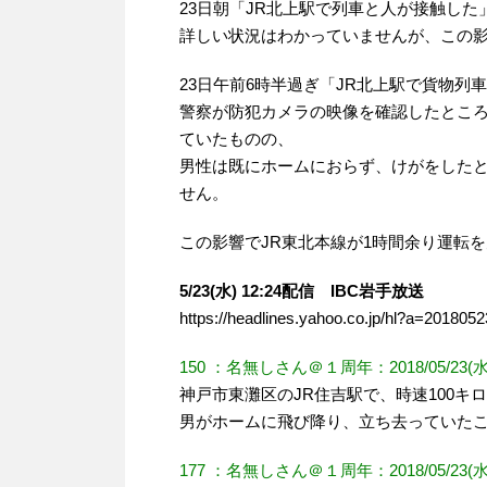
23日朝「JR北上駅で列車と人が接触し
詳しい状況はわかっていませんが、この影
23日午前6時半過ぎ「JR北上駅で貨物列
警察が防犯カメラの映像を確認したとこ
ていたものの、
男性は既にホームにおらず、けがをした
せん。
この影響でJR東北本線が1時間余り運転
5/23(水) 12:24配信 IBC岩手放送
https://headlines.yahoo.co.jp/hl?a=201805
150 ：名無しさん＠１周年：2018/05/23(水) 14:
神戸市東灘区のJR住吉駅で、時速100
男がホームに飛び降り、立ち去っていた
177 ：名無しさん＠１周年：2018/05/23(水) 14:1