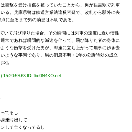
スは衝撃を受け損傷を被っていたことから、男が住吉駅で列車
ている。兵庫県警は鉄道営業法違反容疑で、改札から駅外に去
年時点に至るまで男の消息は不明である。
ついていて飛び降りた場合、その瞬間には列車の速度に近い慣性
は通常であれば瞬間的な減速を伴って、飛び降りた者の身体に
のような衝撃を受けた男が、即座に立ち上がって無事に歩き去
いような事態であり、男の消息不明・1年の公訴時効の成立
12]。
20:59.63 ID:ffbd0N4KO.net
い
なってるし
半身乗り出して
ツンして亡くなってるし