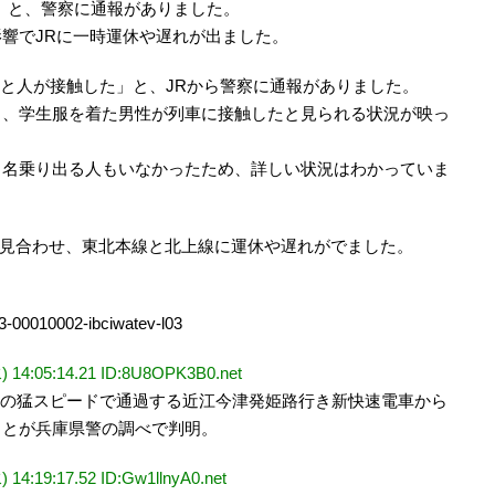
た」と、警察に通報がありました。
響でJRに一時運休や遅れが出ました。
車と人が接触した」と、JRから警察に通報がありました。
ろ、学生服を着た男性が列車に接触したと見られる状況が映っ
と名乗り出る人もいなかったため、詳しい状況はわかっていま
を見合わせ、東北本線と北上線に運休や遅れがでました。
23-00010002-ibciwatev-l03
05:14.21 ID:8U8OPK3B0.net
キロの猛スピードで通過する近江今津発姫路行き新快速電車から
ことが兵庫県警の調べで判明。
9:17.52 ID:Gw1llnyA0.net