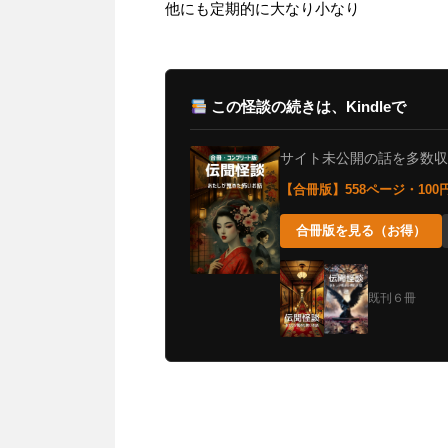
他にも定期的に大なり小なり
この怪談の続きは、Kindleで
サイト未公開の話を多数収録。
【合冊版】558ページ・10
合冊版を見る（お得）
既刊６冊