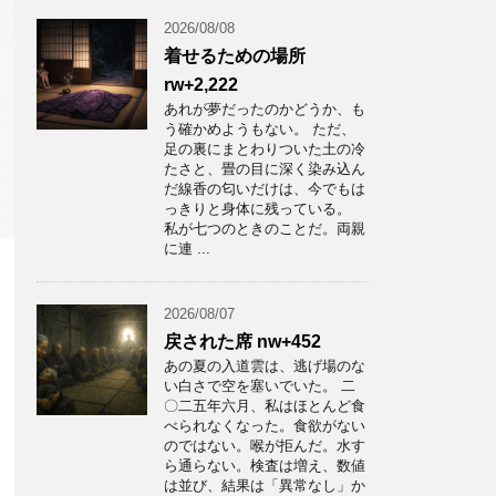
2026/08/08
着せるための場所
rw+2,222
あれが夢だったのかどうか、も
う確かめようもない。 ただ、
足の裏にまとわりついた土の冷
たさと、畳の目に深く染み込ん
だ線香の匂いだけは、今でもは
っきりと身体に残っている。
私が七つのときのことだ。両親
に連 ...
2026/08/07
戻された席 nw+452
あの夏の入道雲は、逃げ場のな
い白さで空を塞いでいた。 二
〇二五年六月、私はほとんど食
べられなくなった。食欲がない
のではない。喉が拒んだ。水す
ら通らない。検査は増え、数値
は並び、結果は「異常なし」か