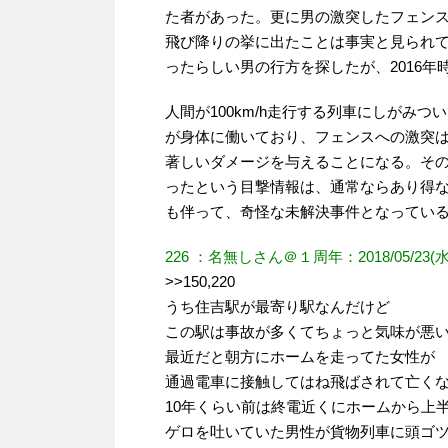
た者があった。更に男の激突したフェン
飛び降りの挙に出たことは事実と見られ
ったらしい男の行方を探したが、2016
人間が100km/h走行する列車にしがみ
が身体に働いており、フェンスへの激突
著しいダメージを与えることになる。そ
ったという目撃情報は、通常ならあり得な
も伴って、奇怪な未解決事件となっている[
226 ：名無しさん＠１周年：2018/05/23(水) 15:
>>150,220
うち住吉駅が最寄り駅なんだけど
この駅は事故が多くてちょっと気味が悪
最近だと朝方にホームを走ってた女性が
通過電車に接触してはね飛ばされて亡く
10年くらい前は終電近くにホームから上
ゲロを吐いていた男性が貨物列車に頭ゴ