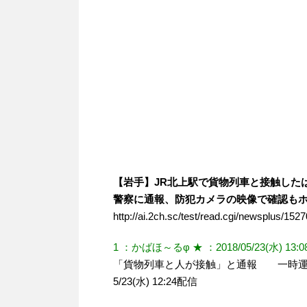
【岩手】JR北上駅で貨物列車と接触した
警察に通報、防犯カメラの映像で確認も
http://ai.2ch.sc/test/read.cgi/newsplus/152
1 ：かばほ～るφ ★ ：2018/05/23(水) 13:08:
「貨物列車と人が接触」と通報 一時運
5/23(水) 12:24配信