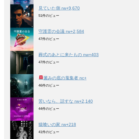
見ていた側 rw+9,670
51件のビュー
守護霊の会議 rw+2,584
47件のビュー
葬式のあとに来たもの nw+403
47件のビュー
澱みの底の蒐集者 nc+
46件のビュー
苦いなら、話すな rw+2,140
44件のビュー
猿喰いの家 rw+218
41件のビュー