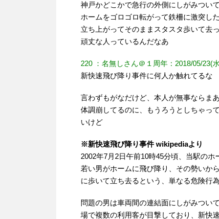
神戸かどこかで急行の外側にしがみつい
ホームをゴロゴロ転がって鉄柵に激突し
立ち上がってそのままスタスタ歩いて去
頑丈な人っているんだなあ
220 ：名無しさん＠１周年：2018/05/23(水) 15:1
新快速飛び降り事件に何人か触れてるな
言わずもがなだけど、本人が無事ならま
体調崩してるのに、もうろうとしちゃっ
いけど
※新快速飛び降り事件 wikipediaより
2002年7月2日午前10時45分頃、当駅の
若い男がホームに飛び降り、その勢いか
に歩いて立ち去るという、単なる危険行
問題の男は車両間の連結面にしがみつい
場で複数の利用客が目撃しており、新快