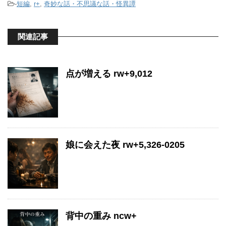
-
短編
,
r+
,
奇妙な話・不思議な話・怪異譚
関連記事
点が増える rw+9,012
娘に会えた夜 rw+5,326-0205
背中の重み ncw+