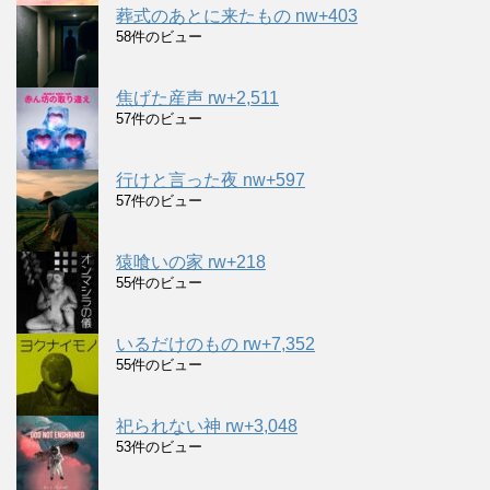
葬式のあとに来たもの nw+403
58件のビュー
焦げた産声 rw+2,511
57件のビュー
行けと言った夜 nw+597
57件のビュー
猿喰いの家 rw+218
55件のビュー
いるだけのもの rw+7,352
55件のビュー
祀られない神 rw+3,048
53件のビュー