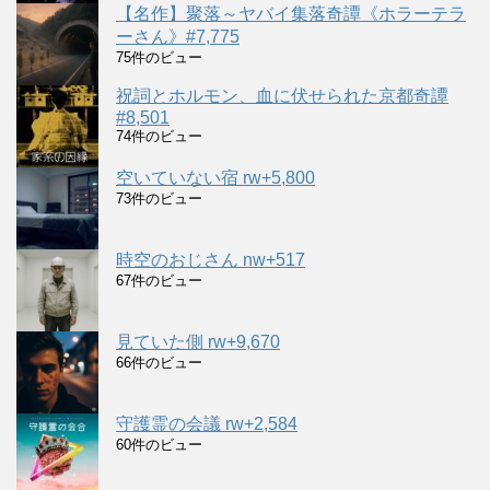
【名作】聚落～ヤバイ集落奇譚《ホラーテラ
ーさん》#7,775
75件のビュー
祝詞とホルモン、血に伏せられた京都奇譚
#8,501
74件のビュー
空いていない宿 rw+5,800
73件のビュー
時空のおじさん nw+517
67件のビュー
見ていた側 rw+9,670
66件のビュー
守護霊の会議 rw+2,584
60件のビュー