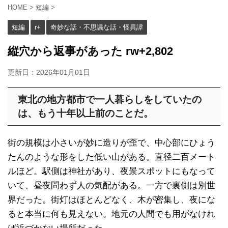
HOME
>
短編
>
短編
r+
奇妙な話・不思議な話・怪異譚
縦穴から返事があった rw+2,802
更新日：
2026年01月01日
東北の地方都市で一人暮らしをしていたの
は、もう十年以上前のことだ。
街の規模は小さいが妙に造りが歪で、中心部にひょう
たんのような形をした低い山がある。直径二百メート
ルほど。駅側は神社があり、夜景スポットにもなって
いて、昼夜問わず人の気配がある。一方で裏側は別世
界だった。街灯はほとんどなく、木が密集し、夜にな
ると本当に何も見えない。地元の人間でも用がなけれ