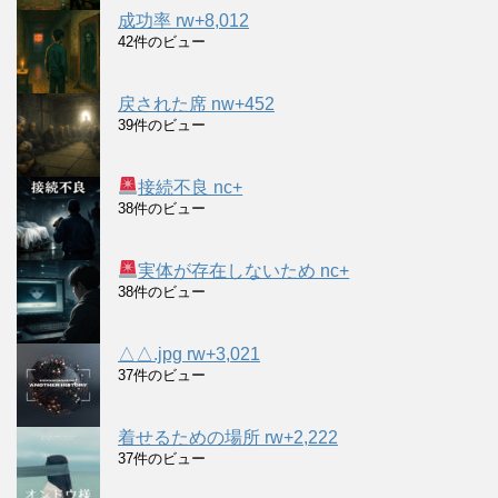
成功率 rw+8,012
42件のビュー
戻された席 nw+452
39件のビュー
接続不良 nc+
38件のビュー
実体が存在しないため nc+
38件のビュー
△△.jpg rw+3,021
37件のビュー
着せるための場所 rw+2,222
37件のビュー