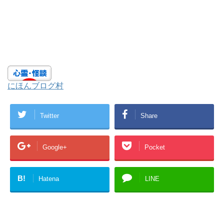
にほんブログ村
Twitter
Share
Google+
Pocket
B!
Hatena
LINE