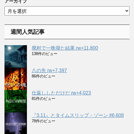
ゴ
アーカイブ
リ
ア
ー
ー
カ
イ
週間人気記事
ブ
廃村で一晩寝た結果 rw+11,800
138件のビュー
八の先 rw+7,397
86件のビュー
仕返ししただけだ rw+4,023
81件のビュー
『3.11』とタイムスリップ・ゾーン #6,608
78件のビュー