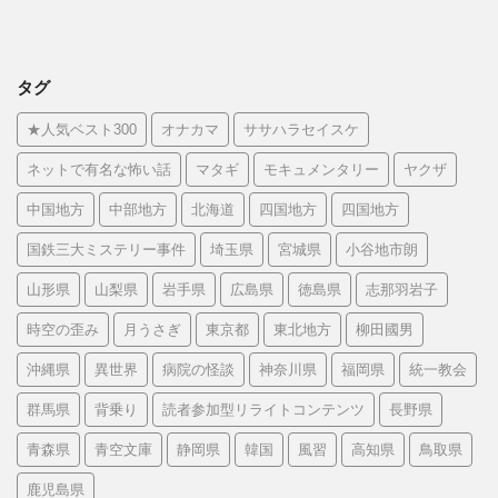
タグ
★人気ベスト300
オナカマ
ササハラセイスケ
ネットで有名な怖い話
マタギ
モキュメンタリー
ヤクザ
中国地方
中部地方
北海道
四国地方
四国地方
国鉄三大ミステリー事件
埼玉県
宮城県
小谷地市朗
山形県
山梨県
岩手県
広島県
徳島県
志那羽岩子
時空の歪み
月うさぎ
東京都
東北地方
柳田國男
沖縄県
異世界
病院の怪談
神奈川県
福岡県
統一教会
群馬県
背乗り
読者参加型リライトコンテンツ
長野県
青森県
青空文庫
静岡県
韓国
風習
高知県
鳥取県
鹿児島県