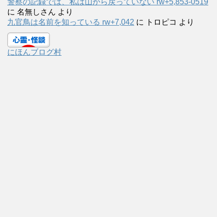
警察の記録では、私は山から戻っていない rw+5,853-0519
に
名無しさん
より
九官鳥は名前を知っている rw+7,042
に
トロピコ
より
にほんブログ村