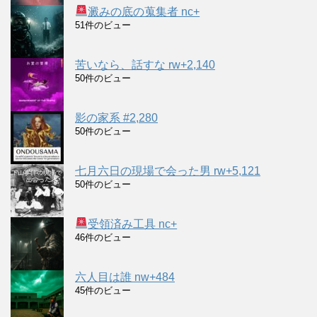
澱みの底の蒐集者 nc+
51件のビュー
苦いなら、話すな rw+2,140
50件のビュー
影の家系 #2,280
50件のビュー
七月六日の現場で会った男 rw+5,121
50件のビュー
受領済み工具 nc+
46件のビュー
六人目は誰 nw+484
45件のビュー