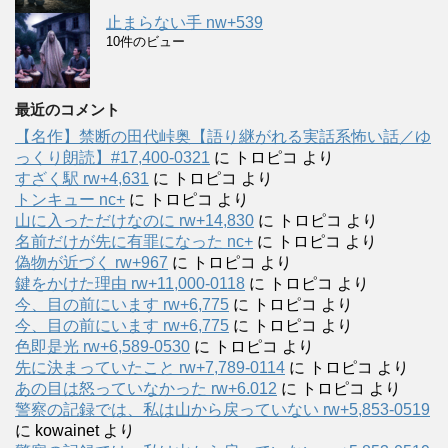
止まらない手 nw+539
10件のビュー
最近のコメント
【名作】禁断の田代峠奥【語り継がれる実話系怖い話／ゆ
っくり朗読】#17,400-0321
に
トロピコ
より
すざく駅 rw+4,631
に
トロピコ
より
トンキュー nc+
に
トロピコ
より
山に入っただけなのに rw+14,830
に
トロピコ
より
名前だけが先に有罪になった nc+
に
トロピコ
より
偽物が近づく rw+967
に
トロピコ
より
鍵をかけた理由 rw+11,000-0118
に
トロピコ
より
今、目の前にいます rw+6,775
に
トロピコ
より
今、目の前にいます rw+6,775
に
トロピコ
より
色即是光 rw+6,589-0530
に
トロピコ
より
先に決まっていたこと rw+7,789-0114
に
トロピコ
より
あの目は怒っていなかった rw+6.012
に
トロピコ
より
警察の記録では、私は山から戻っていない rw+5,853-0519
に
kowainet
より