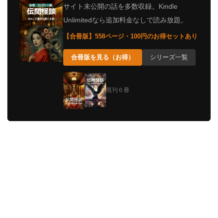
サイト未公開の話を多数収録。Kindle
Unlimitedなら追加料金なしで読み放題。
【合冊版】558ページ・100円のお得セットあり
合冊版を見る（お得）
シリーズ一覧
既刊６冊