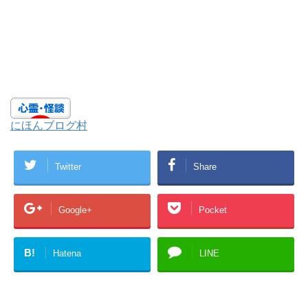
にほんブログ村
Twitter
Share
Google+
Pocket
B!
Hatena
LINE