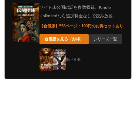
サイト未公開の話を多数収録。Kindle
Unlimitedなら追加料金なしで読み放題。
【合冊版】558ページ・100円のお得セットあり
合冊版を見る（お得）
シリーズ一覧
既刊６冊