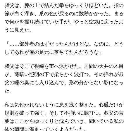
叔父は、膝の上で結んだ拳をゆっくりほどいた。指の
節が白く浮き、爪の色が戻るのに数秒かかった。まる
で何かを握り続けていた手が、やっと空気に戻ったよ
うに見えた。
「……部外者のはずだったんだけどな。なのに、どう
してあれが俺の足元に落ちてたんだろうな」
叔父はそこで視線を宙へ泳がせた。居間の天井の木目
が、薄暗い照明の下で柔らかく波打つ。その揺れが叔
父の瞳の奥にも入り込んで、形の分からない影になっ
た。
私は気付かれないように息を浅く整えた。心臓だけが
規則を破って強く、そして不揃いに脈打つ。叔父の言
葉はここからゆっくりと沈んでいき、聞いている私の
体の隙間に溜まっていくようだった。