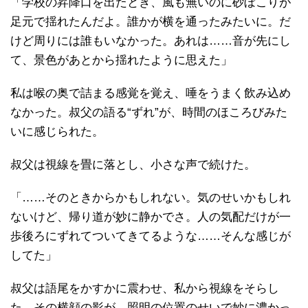
「学校の昇降口を出たとき、風も無いのに砂ぼこりが
足元で揺れたんだよ。誰かが横を通ったみたいに。だ
けど周りには誰もいなかった。あれは……音が先にし
て、景色があとから揺れたように思えた」
私は喉の奥で詰まる感覚を覚え、唾をうまく飲み込め
なかった。叔父の語る“ずれ”が、時間のほころびみた
いに感じられた。
叔父は視線を畳に落とし、小さな声で続けた。
「……そのときからかもしれない。気のせいかもしれ
ないけど、帰り道が妙に静かでさ。人の気配だけが一
歩後ろにずれてついてきてるような……そんな感じが
してた」
叔父は語尾をかすかに震わせ、私から視線をそらし
た。その横顔の影が、照明の位置のせいで妙に濃かっ