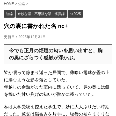
HOME
>
短編
>
短編
奇妙な話・不思議な話・怪異譚
n+2025
穴の裏に書かれた名 nc+
更新日：
2025年12月31日
今でも正月の炬燵の匂いを思い出すと、胸
の奥にざらつく感触が浮かぶ。
皆が眠って静まり返った居間で、薄暗い電球が畳の上
に滲むような影を落としていた。
年越しの余熱がまだ室内に残っていて、鼻の奥には餅
を焼いた甘い焦げの匂いが微かに残っていた。
私は大学受験を控えた学生で、妙に大人ぶりたい時期
だった。叔父は湯呑みを片手に、寝巻の袖をまくりな