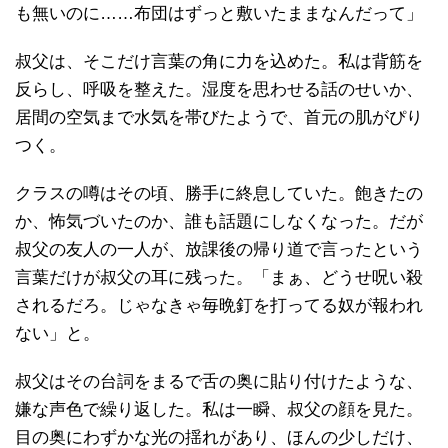
も無いのに……布団はずっと敷いたままなんだって」
叔父は、そこだけ言葉の角に力を込めた。私は背筋を
反らし、呼吸を整えた。湿度を思わせる話のせいか、
居間の空気まで水気を帯びたようで、首元の肌がぴり
つく。
クラスの噂はその頃、勝手に終息していた。飽きたの
か、怖気づいたのか、誰も話題にしなくなった。だが
叔父の友人の一人が、放課後の帰り道で言ったという
言葉だけが叔父の耳に残った。「まぁ、どうせ呪い殺
されるだろ。じゃなきゃ毎晩釘を打ってる奴が報われ
ない」と。
叔父はその台詞をまるで舌の奥に貼り付けたような、
嫌な声色で繰り返した。私は一瞬、叔父の顔を見た。
目の奥にわずかな光の揺れがあり、ほんの少しだけ、