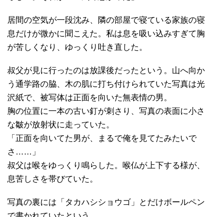
居間の空気が一段沈み、隣の部屋で寝ている家族の寝
息だけが微かに聞こえた。私は息を吸い込みすぎて胸
が苦しくなり、ゆっくり吐き直した。
叔父が見に行ったのは放課後だったという。山へ向か
う通学路の脇、木の肌に打ち付けられていた写真は光
沢紙で、被写体は正面を向いた無表情の男。
胸の位置に一本の古い釘が刺さり、写真の表面に小さ
な皺が放射状に走っていた。
「正面を向いてた男が、まるで俺を見てたみたいで
さ……」
叔父は喉をゆっくり鳴らした。喉仏が上下する様が、
息苦しさを帯びていた。
写真の裏には「タカハシショウゴ」とだけボールペン
で書かれていたという。