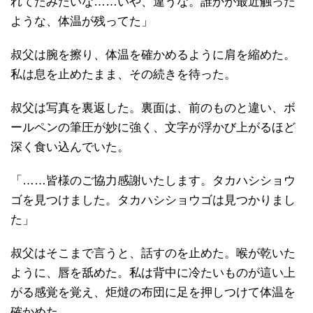
れてたみたいな……いや、違うな。誰かが最近触った
ような、体温が残ってた」
叔父は腕を擦り、体温を確かめるように肩を縮めた。
私は息を止めたまま、その続きを待った。
叔父は写真を裏返した。裏面は、前のものと違い、ボ
ールペンの筆圧が妙に強く、文字が浮かび上がるほど
深く食い込んでいた。
「……皆様のご協力感謝いたします。タカハシショウ
ゴを見つけました。タカハシショウゴは見つかりまし
た」
叔父はそこまで言うと、話すのを止めた。喉が乾いた
ように、唇を舐めた。私は背中に冷たいものが這い上
がる感覚を覚え、炬燵の布団に足を押しつけて体温を
確かめた。