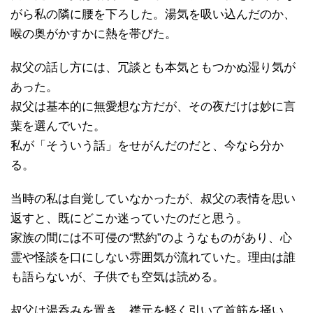
がら私の隣に腰を下ろした。湯気を吸い込んだのか、
喉の奥がかすかに熱を帯びた。
叔父の話し方には、冗談とも本気ともつかぬ湿り気が
あった。
叔父は基本的に無愛想な方だが、その夜だけは妙に言
葉を選んでいた。
私が「そういう話」をせがんだのだと、今なら分か
る。
当時の私は自覚していなかったが、叔父の表情を思い
返すと、既にどこか迷っていたのだと思う。
家族の間には不可侵の“黙約”のようなものがあり、心
霊や怪談を口にしない雰囲気が流れていた。理由は誰
も語らないが、子供でも空気は読める。
叔父は湯呑みを置き、襟元を軽く引いて首筋を掻い