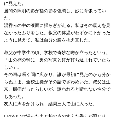
に見えた。
居間の照明の影が指の節を強調し、妙に骨張ってい
た。
湯呑みの中の液面に揺らぎが走る。私はその震えを見
なかったふりをした。叔父の体温がわずかに下がった
ように見えて、私は自分の膝を抱え直した。
叔父が中学生の頃、学校で奇妙な噂が立ったという。
「山の楠の幹に、男の写真と釘が打ち込まれていたら
しい」。
その噂は瞬く間に広がり、誰が最初に見たのかも分か
らぬまま、全校生徒がその話でざわめいた。叔父は生
来、臆病だったらしいが、誘われると断れない性分で
もあった。
友人に声をかけられ、結局三人で山に入った。
山の匂いは湿った土と杉の皮のすえた香りが混じり、