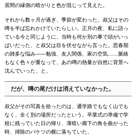
居間の縁側の暗がりと色が混じって見えた。
それから数ヶ月が過ぎ、季節が変わった。叔父はその
噂を半ば忘れかけていたらしい。正月の夜、私に語っ
ている今と同じように、当時も何か別の事で頭がいっ
ぱいだった、と叔父は目を伏せながら言った。思春期
の雑多な悩み――勉強、友人関係、家の空気……脈絡
もなく色々が重なって、あの噂の熱量が自然に背景へ
沈んでいった、と。
だが、噂の尾だけは消えていなかった。
叔父がその写真を拾ったのは、通学路でもなく山でも
なく、全く別の場所だったという。卒業式の準備で学
校に残っていた日の帰り、薄暗い廊下の角を曲がった
時、掃除のバケツの横に落ちていた。