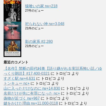
猿喰いの家 rw+218
27件のビュー
祀られない神 rw+3,048
21件のビュー
影の家系 #2,280
21件のビュー
最近のコメント
【名作】禁断の田代峠奥【語り継がれる実話系怖い話／ゆ
っくり朗読】#17,400-0321
に
トロピコ
より
すざく駅 rw+4,631
に
トロピコ
より
トンキュー nc+
に
トロピコ
より
山に入っただけなのに rw+14,830
に
トロピコ
より
名前だけが先に有罪になった nc+
に
トロピコ
より
偽物が近づく rw+967
に
トロピコ
より
鍵をかけた理由 rw+11,000-0118
に
トロピコ
より