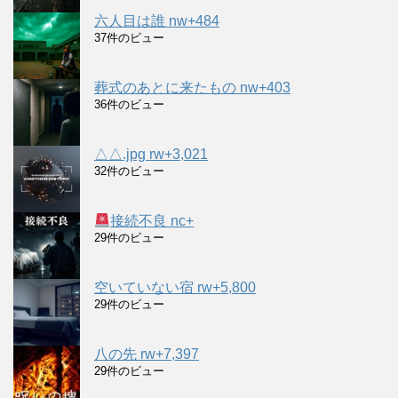
六人目は誰 nw+484
37件のビュー
葬式のあとに来たもの nw+403
36件のビュー
△△.jpg rw+3,021
32件のビュー
接続不良 nc+
29件のビュー
空いていない宿 rw+5,800
29件のビュー
八の先 rw+7,397
29件のビュー