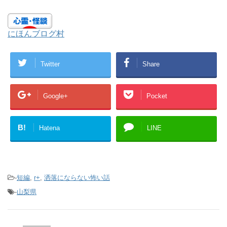
にほんブログ村
Twitter
Share
Google+
Pocket
B!
Hatena
LINE
-
短編
,
r+
,
洒落にならない怖い話
-
山梨県