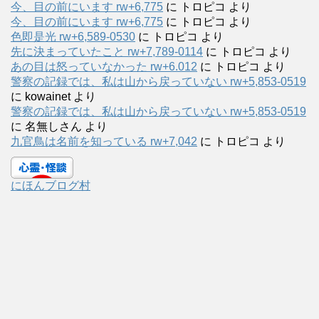
今、目の前にいます rw+6,775
に
トロピコ
より
今、目の前にいます rw+6,775
に
トロピコ
より
色即是光 rw+6,589-0530
に
トロピコ
より
先に決まっていたこと rw+7,789-0114
に
トロピコ
より
あの目は怒っていなかった rw+6.012
に
トロピコ
より
警察の記録では、私は山から戻っていない rw+5,853-0519
に
kowainet
より
警察の記録では、私は山から戻っていない rw+5,853-0519
に
名無しさん
より
九官鳥は名前を知っている rw+7,042
に
トロピコ
より
にほんブログ村