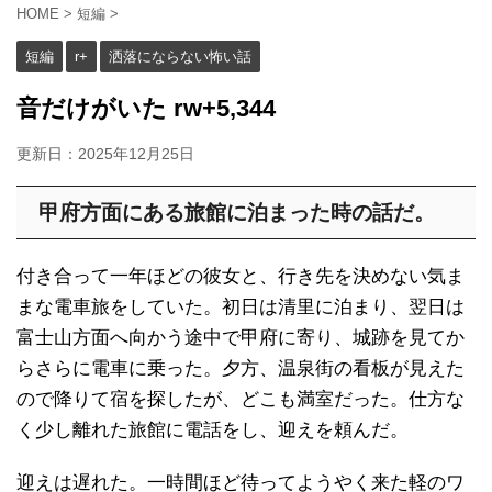
HOME
>
短編
>
短編
r+
洒落にならない怖い話
音だけがいた rw+5,344
更新日：
2025年12月25日
甲府方面にある旅館に泊まった時の話だ。
付き合って一年ほどの彼女と、行き先を決めない気ま
まな電車旅をしていた。初日は清里に泊まり、翌日は
富士山方面へ向かう途中で甲府に寄り、城跡を見てか
らさらに電車に乗った。夕方、温泉街の看板が見えた
ので降りて宿を探したが、どこも満室だった。仕方な
く少し離れた旅館に電話をし、迎えを頼んだ。
迎えは遅れた。一時間ほど待ってようやく来た軽のワ