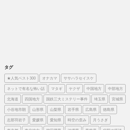
タグ
★人気ベスト300
オナカマ
ササハラセイスケ
ネットで有名な怖い話
マタギ
ヤクザ
中国地方
中部地方
北海道
四国地方
国鉄三大ミステリー事件
埼玉県
宮城県
小谷地市朗
山形県
山梨県
岩手県
広島県
徳島県
志那羽岩子
愛媛県
愛知県
時空の歪み
月うさぎ