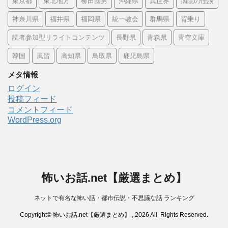
東京都
東北地方
柳田國男
沖縄県
異世界
病院の怪談
神奈川県
福井県
福岡県
統一教会
群馬県
背乗り
読者参加型リライトコンテンツ
長野県
青森県
青空文庫
韓国
風習
高知県
鳥取県
鹿児島県
メタ情報
ログイン
投稿フィード
コメントフィード
WordPress.org
怖いお話.net【厳選まとめ】
ネットで有名な怖い話・都市伝説・不思議な話 ランキング
Copyright© 怖いお話.net【厳選まとめ】 , 2026 All Rights Reserved.