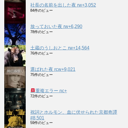
社長の名前を出した夜 rw+3,052
84件のビュー
放っておいた夜 rw+6,290
78件のビュー
土蔵のうしおとこ rw+14,564
76件のビュー
選ばれた夜 rcw+9,021
75件のビュー
重複エラー nc+
72件のビュー
祝詞とホルモン、血に伏せられた京都奇譚
#8,501
59件のビュー