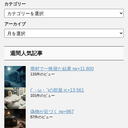
カテゴリー
カ
テ
ゴ
アーカイブ
リ
ア
ー
ー
カ
イ
週間人気記事
ブ
廃村で一晩寝た結果 rw+11,800
116件のビュー
(´・ω・`)の部屋 rc+13,561
101件のビュー
偽物が近づく rw+967
87件のビュー