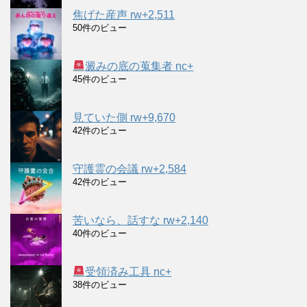
焦げた産声 rw+2,511
50件のビュー
澱みの底の蒐集者 nc+
45件のビュー
見ていた側 rw+9,670
42件のビュー
守護霊の会議 rw+2,584
42件のビュー
苦いなら、話すな rw+2,140
40件のビュー
受領済み工具 nc+
38件のビュー