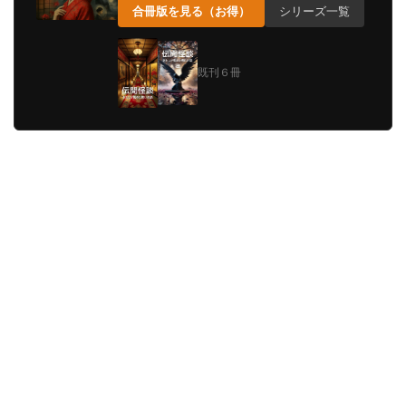
合冊版を見る（お得）
シリーズ一覧
既刊６冊