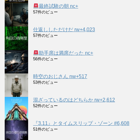
最終試験の朝 nc+
57件のビュー
仕返ししただけだ rw+4,023
57件のビュー
助手席は満席だった nc+
56件のビュー
時空のおじさん nw+517
53件のビュー
混ざっているのはどちらか rw+2,612
52件のビュー
『3.11』とタイムスリップ・ゾーン #6,608
51件のビュー