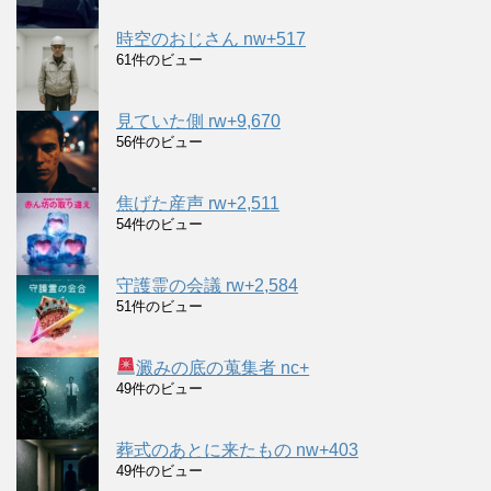
時空のおじさん nw+517
61件のビュー
見ていた側 rw+9,670
56件のビュー
焦げた産声 rw+2,511
54件のビュー
守護霊の会議 rw+2,584
51件のビュー
澱みの底の蒐集者 nc+
49件のビュー
葬式のあとに来たもの nw+403
49件のビュー