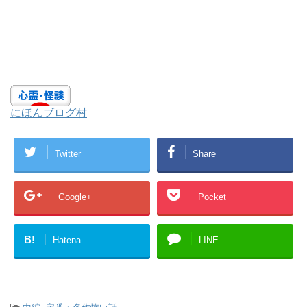
にほんブログ村
Twitter
Share
Google+
Pocket
B!
Hatena
LINE