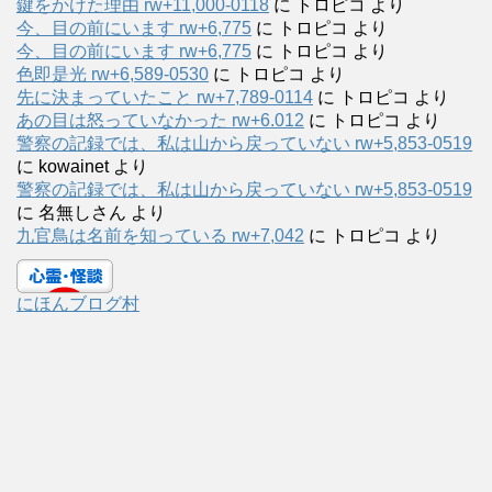
鍵をかけた理由 rw+11,000-0118
に
トロピコ
より
今、目の前にいます rw+6,775
に
トロピコ
より
今、目の前にいます rw+6,775
に
トロピコ
より
色即是光 rw+6,589-0530
に
トロピコ
より
先に決まっていたこと rw+7,789-0114
に
トロピコ
より
あの目は怒っていなかった rw+6.012
に
トロピコ
より
警察の記録では、私は山から戻っていない rw+5,853-0519
に
kowainet
より
警察の記録では、私は山から戻っていない rw+5,853-0519
に
名無しさん
より
九官鳥は名前を知っている rw+7,042
に
トロピコ
より
にほんブログ村