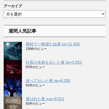
テ
ゴ
アーカイブ
リ
ア
ー
ー
カ
イ
週間人気記事
ブ
廃村で一晩寝た結果 rw+11,800
130件のビュー
社長の名前を出した夜 rw+3,052
87件のビュー
放っておいた夜 rw+6,290
81件のビュー
選ばれた夜 rcw+9,021
81件のビュー