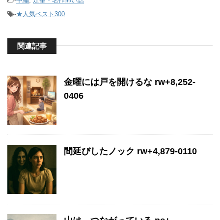
-
中編
,
定番・名作怖い話
-
★人気ベスト300
関連記事
金曜には戸を開けるな rw+8,252-
0406
間延びしたノック rw+4,879-0110