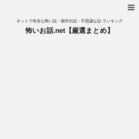
ネットで有名な怖い話・都市伝説・不思議な話 ランキング
怖いお話.net【厳選まとめ】