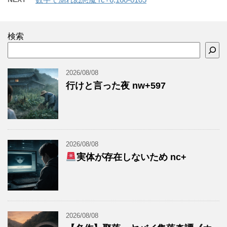
検索
2026/08/08
行けと言った夜 nw+597
2026/08/08
実体が存在しないため nc+
2026/08/08