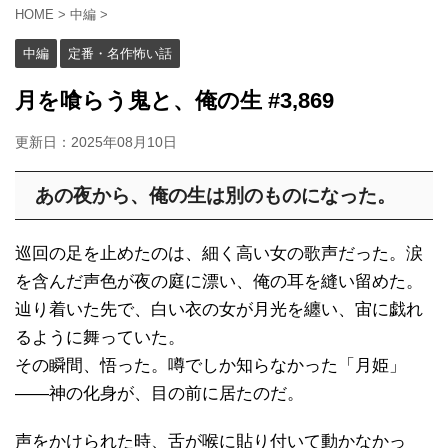
HOME
>
中編
>
中編
定番・名作怖い話
月を喰らう鬼と、俺の生 #3,869
更新日：
2025年08月10日
あの夜から、俺の生は別のものになった。
巡回の足を止めたのは、細く高い女の歌声だった。涙
を含んだ声色が夜の庭に漂い、俺の耳を縫い留めた。
辿り着いた先で、白い衣の女が月光を纏い、宙に戯れ
るように舞っていた。
その瞬間、悟った。噂でしか知らなかった「月姫」
――神の化身が、目の前に居たのだ。
声をかけられた時、舌が喉に貼り付いて動かなかっ