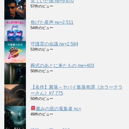
見ていた側 rw+9,670
57件のビュー
焦げた産声 rw+2,511
54件のビュー
守護霊の会議 rw+2,584
53件のビュー
葬式のあとに来たもの nw+403
50件のビュー
【名作】聚落～ヤバイ集落奇譚《ホラーテラ
ーさん》#7,775
50件のビュー
澱みの底の蒐集者 nc+
49件のビュー