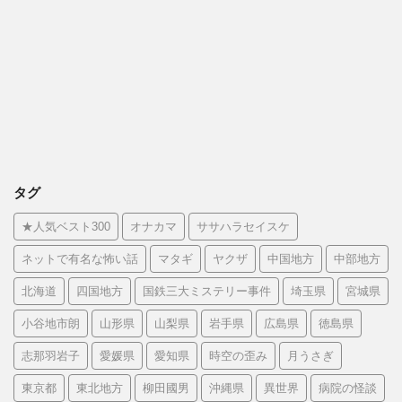
タグ
★人気ベスト300
オナカマ
ササハラセイスケ
ネットで有名な怖い話
マタギ
ヤクザ
中国地方
中部地方
北海道
四国地方
国鉄三大ミステリー事件
埼玉県
宮城県
小谷地市朗
山形県
山梨県
岩手県
広島県
徳島県
志那羽岩子
愛媛県
愛知県
時空の歪み
月うさぎ
東京都
東北地方
柳田國男
沖縄県
異世界
病院の怪談