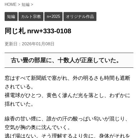
HOME
>
短編
>
短編
カルト宗教
n+2025
オリジナル作品
同じ札 nrw+333-0108
更新日：
2026年01月08日
古い畳の部屋に、十数人が正座していた。
窓はすべて新聞紙で塞がれ、外の明るさも時間も遮断
されている。
裸電球がひとつ、黄色く滲んだ光を落とし、わずかに
揺れていた。
線香の甘い煙に、誰かの汗の酸っぱい匂いが混じり、
空気が胸の奥に沈んでいく。
逃げ場はない。そう理解するより先に、身体がそれを