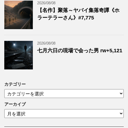
2026/08/08
【名作】聚落～ヤバイ集落奇譚《ホ
ラーテラーさん》#7,775
2026/08/08
七月六日の現場で会った男 rw+5,121
カテゴリー
カ
テ
ゴ
アーカイブ
リ
ア
ー
ー
カ