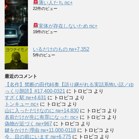
薄い人たち nc+
22件のビュー
実体が存在しないため nc+
19件のビュー
いるだけのもの rw+7,352
5件のビュー
最近のコメント
【名作】禁断の田代峠奥【語り継がれる実話系怖い話／ゆ
っくり朗読】#17,400-0321
に
トロピコ
より
すざく駅 rw+4,631
に
トロピコ
より
トンキュー nc+
に
トロピコ
より
山に入っただけなのに rw+14,830
に
トロピコ
より
名前だけが先に有罪になった nc+
に
トロピコ
より
偽物が近づく rw+967
に
トロピコ
より
鍵をかけた理由 rw+11,000-0118
に
トロピコ
より
今、目の前にいます rw+6,775
に
トロピコ
より