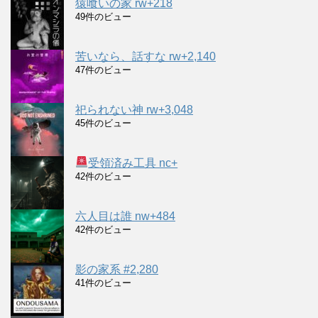
猿喰いの家 rw+218
49件のビュー
苦いなら、話すな rw+2,140
47件のビュー
祀られない神 rw+3,048
45件のビュー
受領済み工具 nc+
42件のビュー
六人目は誰 nw+484
42件のビュー
影の家系 #2,280
41件のビュー