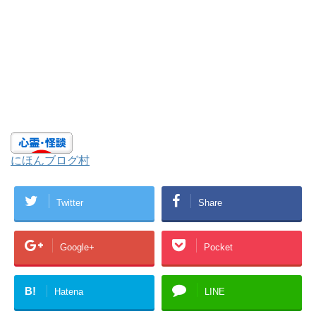
にほんブログ村
Twitter
Share
Google+
Pocket
B!
Hatena
LINE