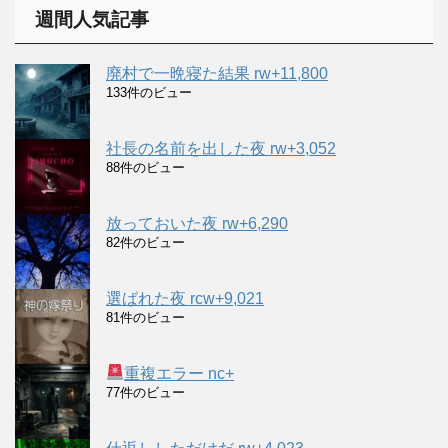
イ
週間人気記事
ブ
廃村で一晩寝た結果 rw+11,800
133件のビュー
社長の名前を出した夜 rw+3,052
88件のビュー
放っておいた夜 rw+6,290
82件のビュー
選ばれた夜 rcw+9,021
81件のビュー
重複エラー nc+
77件のビュー