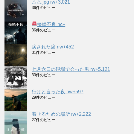
△△.jpg rw+3,021
36件のビュー
接続不良 nc+
36件のビュー
戻された席 nw+452
31件のビュー
七月六日の現場で会った男 rw+5,121
30件のビュー
行けと言った夜 nw+597
29件のビュー
着せるための場所 rw+2,222
27件のビュー