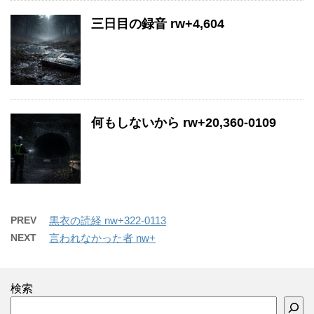
三日目の録音 rw+4,604
何もしないから rw+20,360-0109
PREV
黒衣の読経 nw+322-0113
NEXT
言われなかった者 nw+
検索