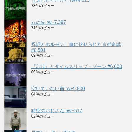
仕返ししただけだ rw+4,023
73件のビュー
八の先 rw+7,397
71件のビュー
祝詞とホルモン、血に伏せられた京都奇譚
#8,501
69件のビュー
『3.11』とタイムスリップ・ゾーン #6,608
66件のビュー
空いていない宿 rw+5,800
64件のビュー
時空のおじさん nw+517
62件のビュー