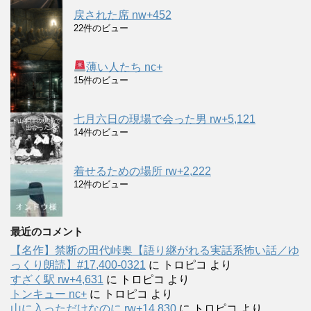
戻された席 nw+452
22件のビュー
薄い人たち nc+
15件のビュー
七月六日の現場で会った男 rw+5,121
14件のビュー
着せるための場所 rw+2,222
12件のビュー
最近のコメント
【名作】禁断の田代峠奥【語り継がれる実話系怖い話／ゆ
っくり朗読】#17,400-0321
に
トロピコ
より
すざく駅 rw+4,631
に
トロピコ
より
トンキュー nc+
に
トロピコ
より
山に入っただけなのに rw+14,830
に
トロピコ
より