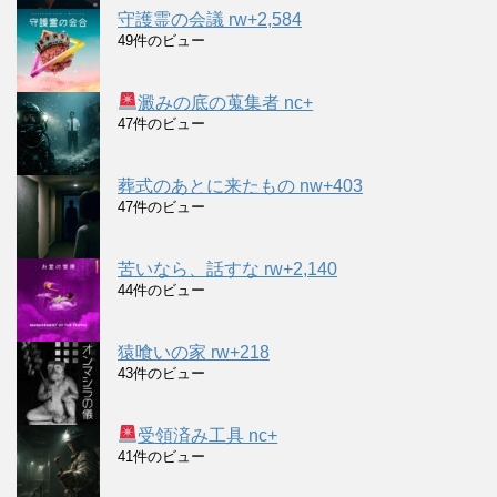
守護霊の会議 rw+2,584
49件のビュー
澱みの底の蒐集者 nc+
47件のビュー
葬式のあとに来たもの nw+403
47件のビュー
苦いなら、話すな rw+2,140
44件のビュー
猿喰いの家 rw+218
43件のビュー
受領済み工具 nc+
41件のビュー