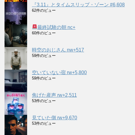
『3.11』とタイムスリップ・ゾーン #6,608
62件のビュー
最終試験の朝 nc+
60件のビュー
時空のおじさん nw+517
59件のビュー
空いていない宿 rw+5,800
59件のビュー
焦げた産声 rw+2,511
53件のビュー
見ていた側 rw+9,670
53件のビュー