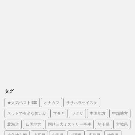
タグ
★人気ベスト300
オナカマ
ササハラセイスケ
ネットで有名な怖い話
マタギ
ヤクザ
中国地方
中部地方
北海道
四国地方
国鉄三大ミステリー事件
埼玉県
宮城県