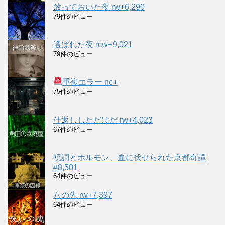
放っておいた夜 rw+6,290
79件のビュー
選ばれた夜 rcw+9,021
79件のビュー
重複エラー nc+
75件のビュー
仕返ししただけだ rw+4,023
67件のビュー
祝詞とホルモン、血に伏せられた京都奇譚
#8,501
64件のビュー
八の先 rw+7,397
64件のビュー