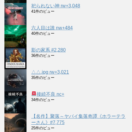
祀られない神 rw+3,048
41件のビュー
六人目は誰 nw+484
40件のビュー
影の家系 #2,280
36件のビュー
△△.jpg rw+3,021
35件のビュー
接続不良 nc+
34件のビュー
【名作】聚落～ヤバイ集落奇譚《ホラーテラ
ーさん》#7,775
25件のビュー