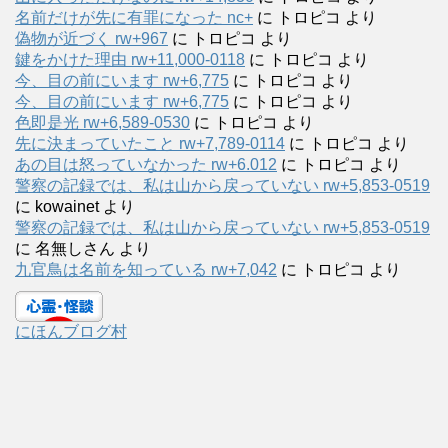
名前だけが先に有罪になった nc+
に
トロピコ
より
偽物が近づく rw+967
に
トロピコ
より
鍵をかけた理由 rw+11,000-0118
に
トロピコ
より
今、目の前にいます rw+6,775
に
トロピコ
より
今、目の前にいます rw+6,775
に
トロピコ
より
色即是光 rw+6,589-0530
に
トロピコ
より
先に決まっていたこと rw+7,789-0114
に
トロピコ
より
あの目は怒っていなかった rw+6.012
に
トロピコ
より
警察の記録では、私は山から戻っていない rw+5,853-0519
に
kowainet
より
警察の記録では、私は山から戻っていない rw+5,853-0519
に
名無しさん
より
九官鳥は名前を知っている rw+7,042
に
トロピコ
より
にほんブログ村