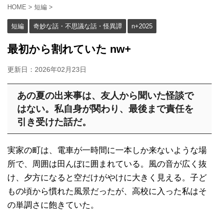
HOME
>
短編
>
短編
奇妙な話・不思議な話・怪異譚
n+2025
最初から割れていた nw+
更新日：
2026年02月23日
あの夏の出来事は、友人から聞いた怪談で
はない。私自身が関わり、最後まで責任を
引き受けた話だ。
実家の町は、電車が一時間に一本しか来ないような場
所で、周囲は田んぼに囲まれている。風の音が広く抜
け、夕方になると空だけがやけに大きく見える。子ど
もの頃から慣れた風景だったが、高校に入った私はそ
の単調さに飽きていた。