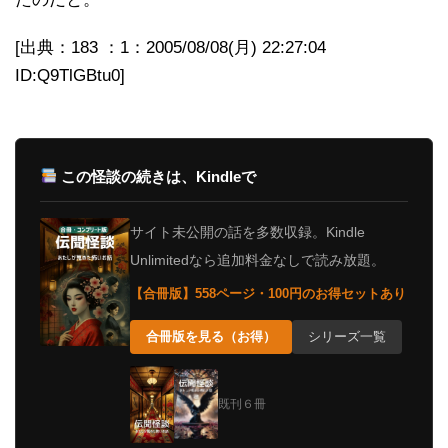
[出典：183 ：1：2005/08/08(月) 22:27:04
ID:Q9TlGBtu0]
この怪談の続きは、Kindleで
サイト未公開の話を多数収録。Kindle
Unlimitedなら追加料金なしで読み放題。
【合冊版】558ページ・100円のお得セットあり
合冊版を見る（お得）
シリーズ一覧
既刊６冊