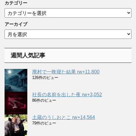
カテゴリー
カ
テ
ゴ
アーカイブ
リ
ア
ー
ー
カ
イ
週間人気記事
ブ
廃村で一晩寝た結果 rw+11,800
126件のビュー
社長の名前を出した夜 rw+3,052
86件のビュー
土蔵のうしおとこ rw+14,564
79件のビュー