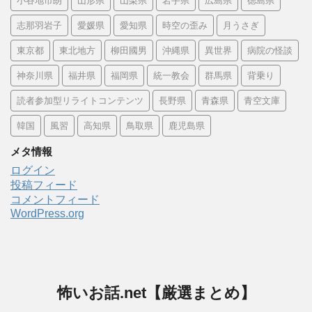
小谷地市朗
山形県
山梨県
岩手県
広島県
徳島県
志那羽岩子
愛媛県
愛知県
時空の歪み
月うさぎ
東京都
東北地方
柳田國男
沖縄県
異世界
病院の怪談
神奈川県
福井県
福岡県
統一教会
群馬県
背乗り
読者参加型リライトコンテンツ
長野県
青森県
青空文庫
韓国
風習
高知県
鳥取県
鹿児島県
メタ情報
ログイン
投稿フィード
コメントフィード
WordPress.org
怖いお話.net【厳選まとめ】