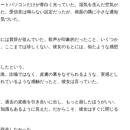
ノートパソコンだけが青白く光っていた。湿気を含んだ空気が
いた。受信音は鳴らない設定だったが、画面の隅に小さな通知
に気づいた。
。
頭には賛辞が並んでいた。歌声が印象的だったこと、いくつか
と。ここまでは珍しくない。彼女のもとには、似たような感想
応したという。
感覚。比喩ではなく、皮膚の裏をなぞられるような、実感とし
られているような感触だったと、彼女は言っていた。
方。過去の楽曲を引き合いに出し、もっと崩したほうがいい、
、知識もあるように見えた。だからこそ、彼女はすぐに閉じる
が存在しなかった。