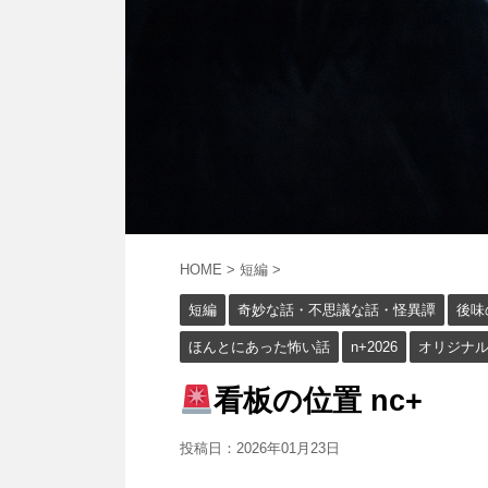
HOME
>
短編
>
短編
奇妙な話・不思議な話・怪異譚
後味
ほんとにあった怖い話
n+2026
オリジナ
看板の位置 nc+
投稿日：
2026年01月23日