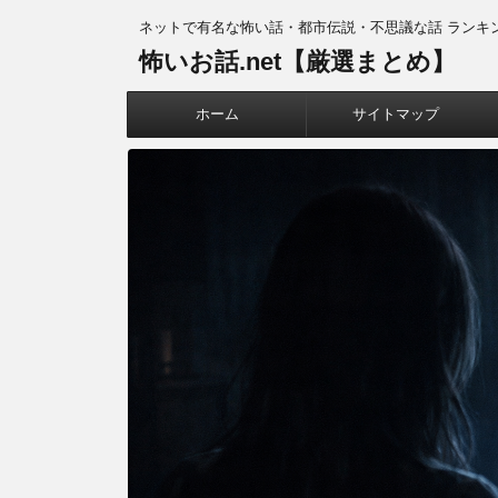
ネットで有名な怖い話・都市伝説・不思議な話 ランキ
怖いお話.net【厳選まとめ】
ホーム
サイトマップ