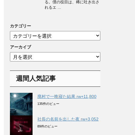
る。僕の役目は、稀に吐き出さ
れるエ ...
カテゴリー
カ
テ
ゴ
アーカイブ
リ
ア
ー
ー
カ
イ
週間人気記事
ブ
廃村で一晩寝た結果 rw+11,800
135件のビュー
社長の名前を出した夜 rw+3,052
89件のビュー