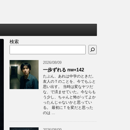
検索
2026/08/09
一歩ずれる nw+142
たぶん、あれは中学のときだ。
友人のＴのことを、今でもふと
思い出す。 当時は変なヤツだ
な、で済ませていた。今ならも
う少し、ちゃんと怖がってよか
ったんじゃないかと思ってい
る。 最初にＴを変だと思った
のは ...
2026/08/09