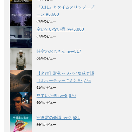
『3.11』とタイムスリップ・ゾ
ーン #6,608
69件のビュー
空いていない宿 rw+5,800
67件のビュー
時空のおじさん nw+517
66件のビュー
【名作】聚落～ヤバイ集落奇譚
《ホラーテラーさん》#7,775
61件のビュー
見ていた側 rw+9,670
60件のビュー
守護霊の会議 rw+2,584
56件のビュー