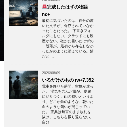
完成したはずの物語
nc+
最初に気づいたのは、自分の書
いた文章が、保存されていなか
ったことだった。 下書きフォ
ルダにもない。クラウドにも履
歴がない。確かに書いたはずの
一段落が、最初から存在しなか
ったかのように消えている。妙
だと ...
2026/08/09
いるだけのもの rw+7,352
電車を降りた瞬間、空気が違っ
た。 湿気を含んだ風が、皮膚
に貼りつく。山の匂いというよ
り、どこか鉄のような、乾いた
血のような匂いが混じってい
た。 正典は無言のまま改札を
抜け、こちらを振り返らない。
自分 ...