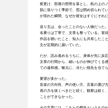
夜更け、部屋の照明を落とし、机の上の
肌に張りつく季節で、窓は閉め切られて
が現れた瞬間、なぜか彼女はすぐにそれ
送り主は、会ったことのない人物だった
名乗りは丁寧で、文章も整っている。冒
作品を聴いたこと、知人にも共有したこ
文が定期的に届いていた。
だが、読み進めるうちに、身体が先に反
文章の行間から、細いものが伸びてくる
ての違和感。喉元に、冷たい指先を当て
要望が多かった。
音楽の方向性、声の使い方、言葉の選び
肩の力を抜くべきだと続く。観察は鋭く
ことができなかった。
その文章には、こちらの都合というもの