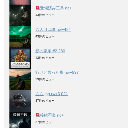
受領済み工具 nc+
43件のビュー
六人目は誰 nw+484
43件のビュー
影の家系 #2,280
43件のビュー
行けと言った夜 nw+597
39件のビュー
△△.jpg rw+3,021
37件のビュー
接続不良 nc+
37件のビュー