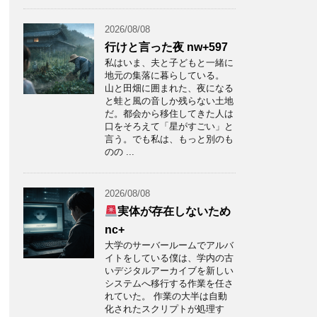
2026/08/08
行けと言った夜 nw+597
私はいま、夫と子どもと一緒に
地元の集落に暮らしている。
山と田畑に囲まれた、夜になる
と蛙と風の音しか残らない土地
だ。都会から移住してきた人は
口をそろえて「星がすごい」と
言う。でも私は、もっと別のも
のの ...
2026/08/08
実体が存在しないため
nc+
大学のサーバールームでアルバ
イトをしている僕は、学内の古
いデジタルアーカイブを新しい
システムへ移行する作業を任さ
れていた。 作業の大半は自動
化されたスクリプトが処理す