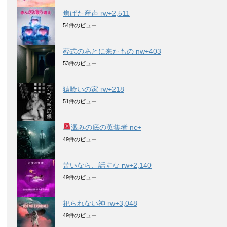
焦げた産声 rw+2,511
54件のビュー
葬式のあとに来たもの nw+403
53件のビュー
猿喰いの家 rw+218
51件のビュー
澱みの底の蒐集者 nc+
49件のビュー
苦いなら、話すな rw+2,140
49件のビュー
祀られない神 rw+3,048
49件のビュー