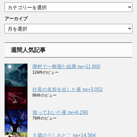
カ
テ
ゴ
アーカイブ
リ
ア
ー
ー
カ
イ
週間人気記事
ブ
廃村で一晩寝た結果 rw+11,800
124件のビュー
社長の名前を出した夜 rw+3,052
86件のビュー
放っておいた夜 rw+6,290
79件のビュー
土蔵のうしおとこ rw+14,564