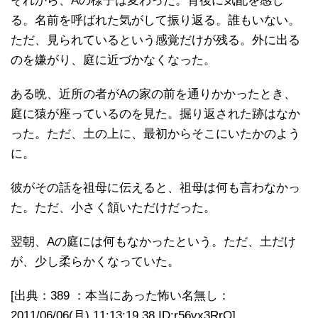
それから、Aの様子は変わった。背後に気配を感じ
る。名前を呼ばれた気がして振り返る。誰もいない。
ただ、見られているという感覚だけが残る。外に出る
のを嫌がり、庭に近づかなくなった。
ある晩、近所の者がAの家の前を通りかかったとき、
庭に猿が座っているのを見た。掘り返された跡はなか
った。ただ、土の上に、最初からそこにいたかのよう
に。
彼がその話を祖母に伝えると、祖母は何も言わなかっ
た。ただ、小さく頷いただけだった。
翌朝、Aの庭には何もなかったという。ただ、土だけ
が、少し柔らかくなっていた。
[出典：389 ：本当にあった怖い名無し：
2011/06/06(月) 11:13:19.38 ID:r56vx3RrO]