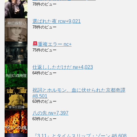
78件のビュー
選ばれた夜 rcw+9,021
78件のビュー
重複エラー nc+
75件のビュー
仕返ししただけだ rw+4,023
64件のビュー
祝詞とホルモン、血に伏せられた京都奇譚
#8,501
63件のビュー
八の先 rw+7,397
63件のビュー
『3.11』とタイムスリップ・ゾーン #6,608