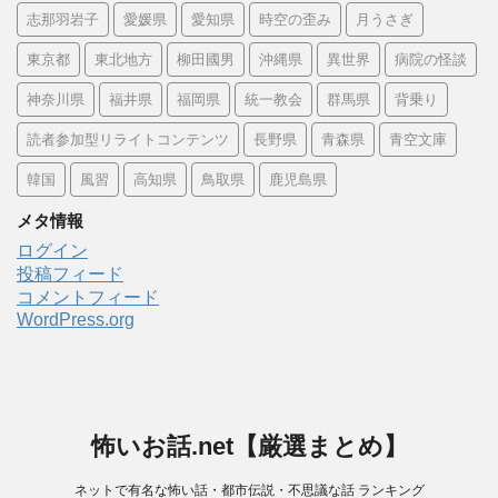
志那羽岩子
愛媛県
愛知県
時空の歪み
月うさぎ
東京都
東北地方
柳田國男
沖縄県
異世界
病院の怪談
神奈川県
福井県
福岡県
統一教会
群馬県
背乗り
読者参加型リライトコンテンツ
長野県
青森県
青空文庫
韓国
風習
高知県
鳥取県
鹿児島県
メタ情報
ログイン
投稿フィード
コメントフィード
WordPress.org
怖いお話.net【厳選まとめ】
ネットで有名な怖い話・都市伝説・不思議な話 ランキング