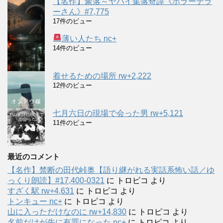
【名作】聚落～ヤバイ集落奇譚《ホラーテラ
ーさん》#7,775
17件のビュー
薄い人たち nc+
14件のビュー
着せるための場所 rw+2,222
12件のビュー
七月六日の現場で会った男 rw+5,121
11件のビュー
最近のコメント
【名作】禁断の田代峠奥【語り継がれる実話系怖い話／ゆ
っくり朗読】#17,400-0321
に
トロピコ
より
すざく駅 rw+4,631
に
トロピコ
より
トンキュー nc+
に
トロピコ
より
山に入っただけなのに rw+14,830
に
トロピコ
より
名前だけが先に有罪になった nc+
に
トロピコ
より