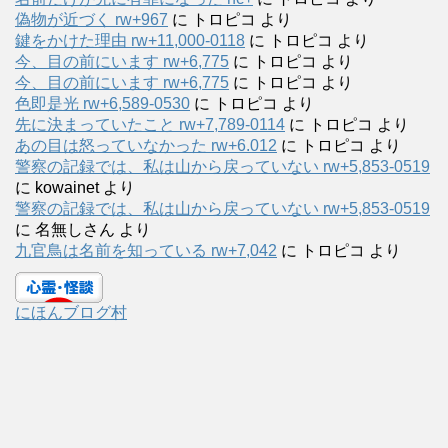
偽物が近づく rw+967
に
トロピコ
より
鍵をかけた理由 rw+11,000-0118
に
トロピコ
より
今、目の前にいます rw+6,775
に
トロピコ
より
今、目の前にいます rw+6,775
に
トロピコ
より
色即是光 rw+6,589-0530
に
トロピコ
より
先に決まっていたこと rw+7,789-0114
に
トロピコ
より
あの目は怒っていなかった rw+6.012
に
トロピコ
より
警察の記録では、私は山から戻っていない rw+5,853-0519
に
kowainet
より
警察の記録では、私は山から戻っていない rw+5,853-0519
に
名無しさん
より
九官鳥は名前を知っている rw+7,042
に
トロピコ
より
にほんブログ村