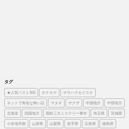
タグ
★人気ベスト300
オナカマ
ササハラセイスケ
ネットで有名な怖い話
マタギ
ヤクザ
中国地方
中部地方
北海道
四国地方
国鉄三大ミステリー事件
埼玉県
宮城県
小谷地市朗
山形県
山梨県
岩手県
広島県
徳島県