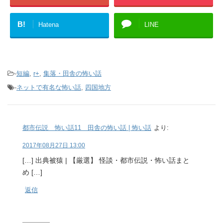
B!
Hatena
LINE
-
短編
,
r+
,
集落・田舎の怖い話
-
ネットで有名な怖い話
,
四国地方
都市伝説 怖い話11 田舎の怖い話 | 怖い話
より:
2017年08月27日 13:00
[…] 出典被猿 | 【厳選】 怪談・都市伝説・怖い話まと
め […]
返信