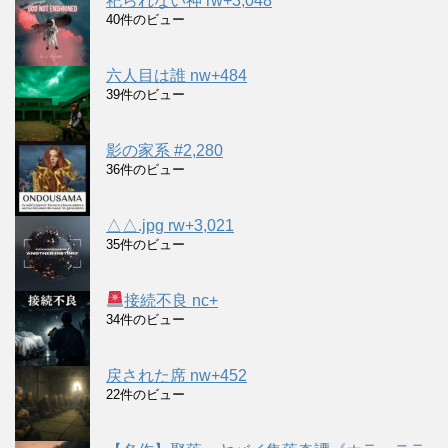
祀られない神 rw+3,048
40件のビュー
六人目は誰 nw+484
39件のビュー
影の家系 #2,280
36件のビュー
△△.jpg rw+3,021
35件のビュー
接続不良 nc+
34件のビュー
戻された席 nw+452
22件のビュー