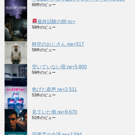
60件のビュー
最終試験の朝 nc+
59件のビュー
時空のおじさん nw+517
59件のビュー
空いていない宿 rw+5,800
59件のビュー
焦げた産声 rw+2,511
53件のビュー
見ていた側 rw+9,670
51件のビュー
守護霊の会議 rw+2,584