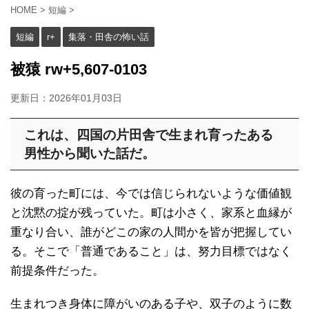
HOME
>
短編
>
短編
r+
集落・田舎の怖い話
被猿 rw+5,607-0103
更新日：
2026年01月03日
これは、四国の片田舎で生まれ育ったある
男性から聞いた話だ。
彼の育った町には、今では信じられないような価値観
と沈黙の掟が残っていた。町は小さく、家系と血縁が
重なり合い、誰がどこの家の人間かを皆が把握してい
る。そこで「普通であること」は、努力目標ではなく
前提条件だった。
生まれつき身体に障がいのある子や、双子のように数