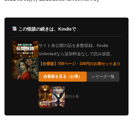
この怪談の続きは、Kindleで
サイト未公開の話を多数収録。Kindle
Unlimitedなら追加料金なしで読み放題。
【合冊版】558ページ・100円のお得セットあり
合冊版を見る（お得）
シリーズ一覧
既刊６冊