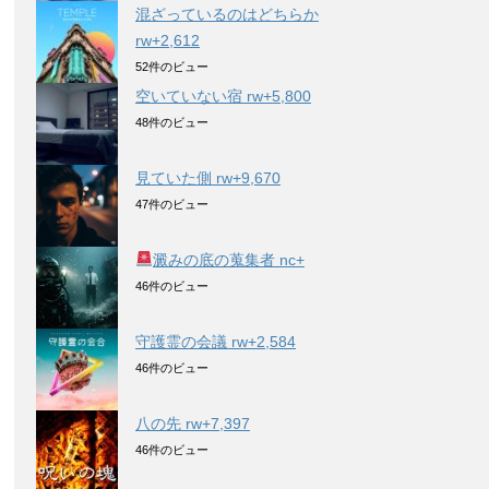
混ざっているのはどちらか
rw+2,612
52件のビュー
空いていない宿 rw+5,800
48件のビュー
見ていた側 rw+9,670
47件のビュー
澱みの底の蒐集者 nc+
46件のビュー
守護霊の会議 rw+2,584
46件のビュー
八の先 rw+7,397
46件のビュー