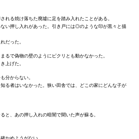
噂される焼け落ちた廃墟に足を踏み入れたことがある。
いない押し入れがあった。引き戸には◎のような印が黒々と描
入れだった。
、まるで偽物の壁のようにピクリとも動かなかった。
引き上げた。
今も分からない。
を知る者はいなかった。狭い田舎では、どこの家にどんな子が
。
なると、あの押し入れの暗闇で聞いた声が蘇る。
う確かめようがない。