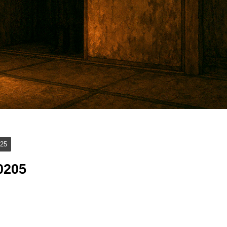
25
205