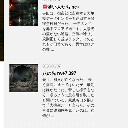
薄い人たち nc+
寺田は、都市部に点在する大規
模データセンターを巡回する保
守点検員だった。 一年の大半
を地下フロアで過ごす。太陽光
の届かない通路、空調の唸り、
規則正しく並ぶラック。そのど
れもが日常であり、異常はログ
の数 ...
2026/08/07
八の先 rw+7,397
先月、祖父が亡くなった。 長
く病院に通ってはいたが、最期
は静かだった。苦しむ様子もな
く、眠るように息を引き取った
と聞いている。親戚も口を揃え
て「大往生だ」と言った。その
言葉に違和感を覚えたのは、葬
儀が ...