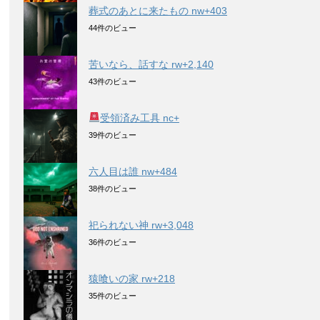
葬式のあとに来たもの nw+403
44件のビュー
苦いなら、話すな rw+2,140
43件のビュー
受領済み工具 nc+
39件のビュー
六人目は誰 nw+484
38件のビュー
祀られない神 rw+3,048
36件のビュー
猿喰いの家 rw+218
35件のビュー