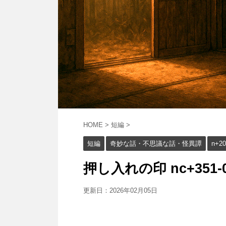
HOME
>
短編
>
短編
奇妙な話・不思議な話・怪異譚
n+20
押し入れの印 nc+351-0
更新日：
2026年02月05日