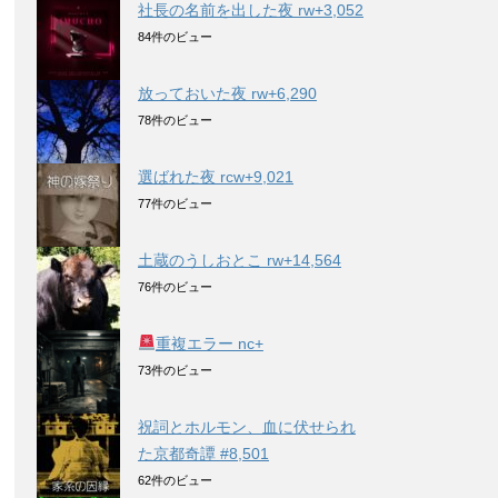
社長の名前を出した夜 rw+3,052
84件のビュー
放っておいた夜 rw+6,290
78件のビュー
選ばれた夜 rcw+9,021
77件のビュー
土蔵のうしおとこ rw+14,564
76件のビュー
重複エラー nc+
73件のビュー
祝詞とホルモン、血に伏せられ
た京都奇譚 #8,501
62件のビュー