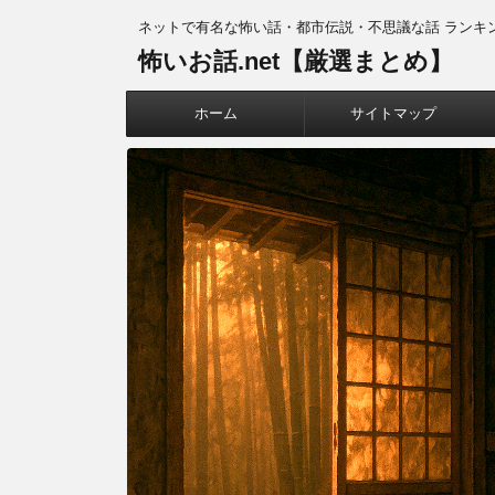
ネットで有名な怖い話・都市伝説・不思議な話 ランキ
怖いお話.net【厳選まとめ】
ホーム
サイトマップ