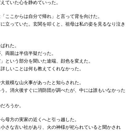
震えていた心を静めていった。
は「ここからは自分で帰れ」と言って背を向けた。
前に立っていた。玄関を叩くと、祖母は私の姿を見るなり泣き
呼ばれた。
が、両親は半信半疑だった。
だ」という部分を聞いた途端、顔色を変えた。
、詳しいことは何も教えてくれなかった。
で大規模な山火事があったと知らされた。
いう。消火後すぐに消防団が調べたが、中には誰もいなかった
のだろうか。
から母方の実家の近くへと引っ越した。
は小さな古い社があり、火の神様が祀られていると聞かされ