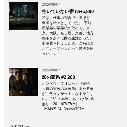
2026/08/07
空いていない宿 rw+5,800
私は、仕事の都合で半年ほど、
全国を転々としていた。 不動
産業界の業界紙の取材で、東
京、大阪、名古屋、京都、地方
都市を次々に回る生活だった。
宿泊費を抑えるため、当時はま
だグレーゾーンだった民泊を使
った。 ...
2026/08/07
影の家系 #2,280
オンドウサマ【ゆっくり朗読】
元嫁の実家の本家筋にあたる家
が、代々女が当主になる家らし
い。 259 ：本当にあった怖い名
無し：2011/07/27(水)
12:34:05.24 ID:udysT07m ...
カテゴリー