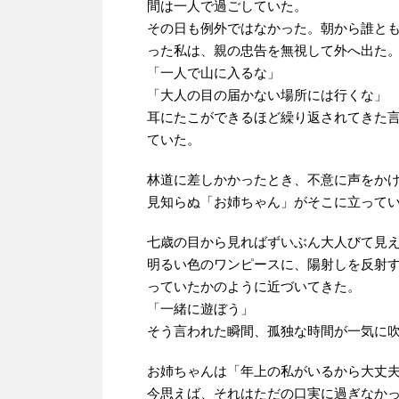
間は一人で過ごしていた。
その日も例外ではなかった。朝から誰と
った私は、親の忠告を無視して外へ出た
「一人で山に入るな」
「大人の目の届かない場所には行くな」
耳にたこができるほど繰り返されてきた
ていた。
林道に差しかかったとき、不意に声をか
見知らぬ「お姉ちゃん」がそこに立って
七歳の目から見ればずいぶん大人びて見
明るい色のワンピースに、陽射しを反射
っていたかのように近づいてきた。
「一緒に遊ぼう」
そう言われた瞬間、孤独な時間が一気に
お姉ちゃんは「年上の私がいるから大丈
今思えば、それはただの口実に過ぎなか