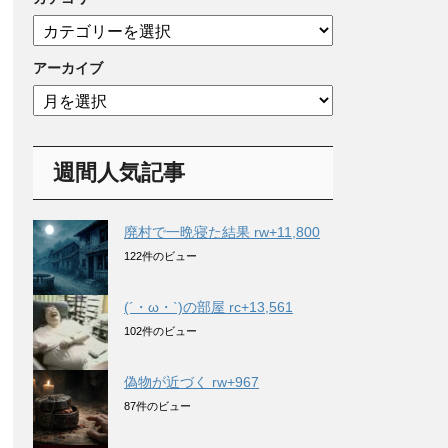
カ
テ
ゴ
アーカイブ
リ
ア
ー
ー
カ
イ
週間人気記事
ブ
廃村で一晩寝た結果 rw+11,800
122件のビュー
(´・ω・`)の部屋 rc+13,561
102件のビュー
偽物が近づく rw+967
87件のビュー