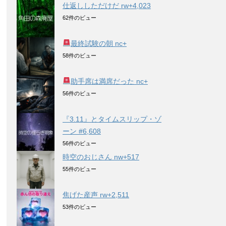
仕返ししただけだ rw+4,023
62件のビュー
最終試験の朝 nc+
58件のビュー
助手席は満席だった nc+
56件のビュー
『3.11』とタイムスリップ・ゾ
ーン #6,608
56件のビュー
時空のおじさん nw+517
55件のビュー
焦げた産声 rw+2,511
53件のビュー