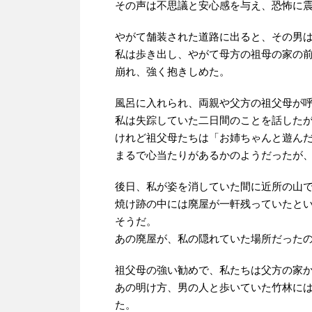
その声は不思議と安心感を与え、恐怖に
やがて舗装された道路に出ると、その男
私は歩き出し、やがて母方の祖母の家の
崩れ、強く抱きしめた。
風呂に入れられ、両親や父方の祖父母が
私は失踪していた二日間のことを話した
けれど祖父母たちは「お姉ちゃんと遊ん
まるで心当たりがあるかのようだったが
後日、私が姿を消していた間に近所の山
焼け跡の中には廃屋が一軒残っていたと
そうだ。
あの廃屋が、私の隠れていた場所だった
祖父母の強い勧めで、私たちは父方の家
あの明け方、男の人と歩いていた竹林に
た。