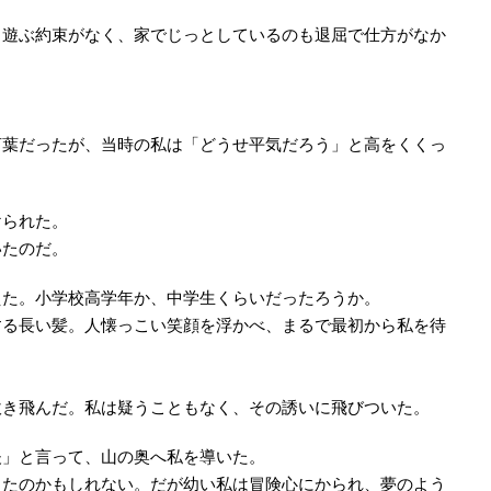
も遊ぶ約束がなく、家でじっとしているのも退屈で仕方がなか
。
言葉だったが、当時の私は「どうせ平気だろう」と高をくくっ
けられた。
いたのだ。
えた。小学校高学年か、中学生くらいだったろうか。
する長い髪。人懐っこい笑顔を浮かべ、まるで最初から私を待
吹き飛んだ。私は疑うこともなく、その誘いに飛びついた。
夫」と言って、山の奥へ私を導いた。
ったのかもしれない。だが幼い私は冒険心にかられ、夢のよう