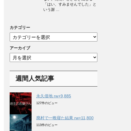
「はい、すみませんでした」と
いう謝 ...
カテゴリー
カ
テ
ゴ
アーカイブ
リ
ア
ー
ー
カ
イ
週間人気記事
ブ
永久借地 rw+9,885
127件のビュー
廃村で一晩寝た結果 rw+11,800
113件のビュー