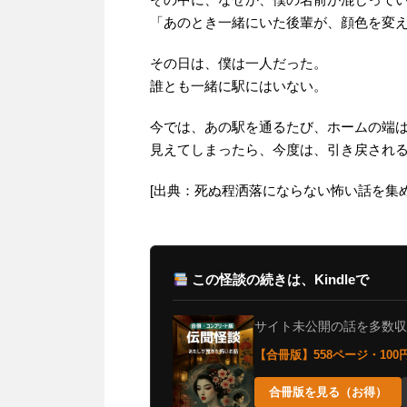
「あのとき一緒にいた後輩が、顔色を変
その日は、僕は一人だった。
誰とも一緒に駅にはいない。
今では、あの駅を通るたび、ホームの端
見えてしまったら、今度は、引き戻され
[出典：死ぬ程洒落にならない怖い話を集めてみない
この怪談の続きは、Kindleで
サイト未公開の話を多数収録。
【合冊版】558ページ・10
合冊版を見る（お得）