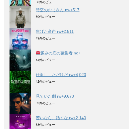
50件のビュー
時空のおじさん nw+517
50件のビュー
焦げた産声 rw+2,511
49件のビュー
澱みの底の蒐集者 nc+
44件のビュー
仕返ししただけだ rw+4,023
42件のビュー
見ていた側 rw+9,670
39件のビュー
苦いなら、話すな rw+2,140
38件のビュー