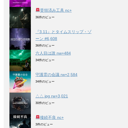
受領済み工具 nc+
36件のビュー
『3.11』とタイムスリップ・ゾ
ーン #6,608
36件のビュー
六人目は誰 nw+484
34件のビュー
守護霊の会議 rw+2,584
34件のビュー
△△.jpg rw+3,021
30件のビュー
接続不良 nc+
3件のビュー