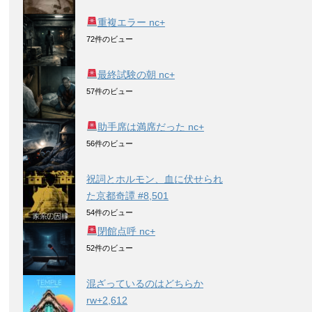
重複エラー nc+
72件のビュー
最終試験の朝 nc+
57件のビュー
助手席は満席だった nc+
56件のビュー
祝詞とホルモン、血に伏せられ
た京都奇譚 #8,501
54件のビュー
閉館点呼 nc+
52件のビュー
混ざっているのはどちらか
rw+2,612