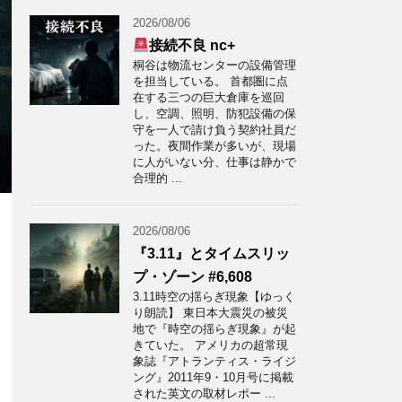
2026/08/06
接続不良 nc+
桐谷は物流センターの設備管理
を担当している。 首都圏に点
在する三つの巨大倉庫を巡回
し、空調、照明、防犯設備の保
守を一人で請け負う契約社員だ
った。夜間作業が多いが、現場
に人がいない分、仕事は静かで
合理的 ...
2026/08/06
『3.11』とタイムスリッ
プ・ゾーン #6,608
3.11時空の揺らぎ現象【ゆっく
り朗読】 東日本大震災の被災
地で『時空の揺らぎ現象』が起
きていた。 アメリカの超常現
象誌『アトランティス・ライジ
ング』2011年9・10月号に掲載
された英文の取材レポー ...