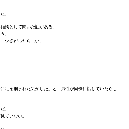
った。
い雑談として聞いた話がある。
いう。
スーツ姿だったらしい。
。
かに足を掴まれた気がした」と、男性が同僚に話していたらし
うだ。
ど見ていない。
いた。