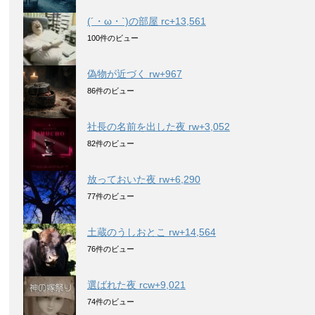
(´・ω・`)の部屋 rc+13,561
100件のビュー
偽物が近づく rw+967
86件のビュー
社長の名前を出した夜 rw+3,052
82件のビュー
放っておいた夜 rw+6,290
77件のビュー
土蔵のうしおとこ rw+14,564
76件のビュー
選ばれた夜 rcw+9,021
74件のビュー