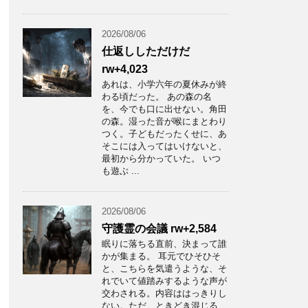
2026/08/06
仕返ししただけだ
rw+4,023
あれは、小学六年の夏休みが終
わる頃だった。 あの森の名
を、今でも口に出せない。角田
の森。湿った音が喉にまとわり
つく。子どもだったくせに、あ
そこには入ってはいけないと、
最初から分かっていた。 いつ
も遊ぶ ...
2026/08/06
守護霊の会議 rw+2,584
眠りに落ちる直前、決まって誰
かが集まる。 耳元でひそひそ
と、こちらを気遣うような、そ
れでいて値踏みするような声が
交わされる。内容ははっきりし
ない。ただ、ときどき混じる