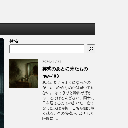
検索
2026/08/06
葬式のあとに来たもの
nw+403
あれが見えるようになったの
が、いつからなのかは思い出せ
ない。 はっきりと輪郭が浮か
ぶことはほとんどない。四十九
日を迎えるまでのあいだ、亡く
なった人は時折、こちら側に薄
く残る。その名残が、ふとした
瞬間に ...