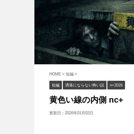
HOME
>
短編
>
短編
洒落にならない怖い話
n+2026
黄色い線の内側 nc+
更新日：
2026年01月02日