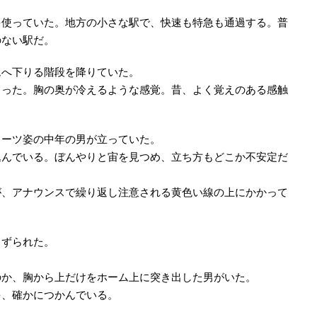
を使っていた。地方の小さな駅で、快速も特急も通過する。普
のない駅だ。
ムへ下りる階段を降りていた。
まった。胸の奥が冷えるような感覚。昔、よく覚えのある感触
スーツ姿の中年の男が立っていた。
込んでいる。ぼんやりと宙を見つめ、立ち方もどこか不安定だ
が、アナウンスで繰り返し注意される黄色い線の上にかかって
きずられた。
のか、胸から上だけをホーム上に突き出した男がいた。
を、確かにつかんでいる。