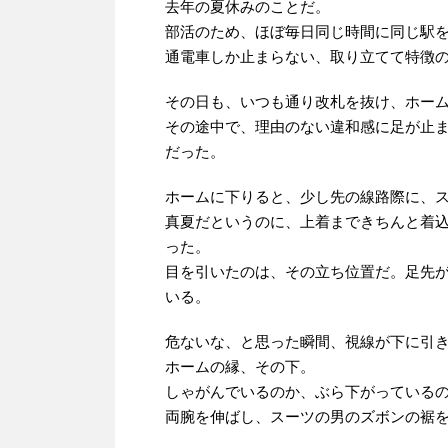
去年の夏休みのことだ。
部活のため、ほぼ毎日同じ時間に同じ駅
通電車しか止まらない、取り立てて特徴
その日も、いつも通り改札を抜け、ホー
その途中で、理由のない違和感に足が止
だった。
ホームに下りると、少し先の線路際に、
真夏だというのに、上着まできちんと着
った。
目を引いたのは、その立ち位置だ。足先
いる。
危ないな、と思った瞬間、視線が下に引
ホームの縁、その下。
しゃがんでいるのか、ぶら下がっている
両腕を伸ばし、スーツの男のズボンの裾