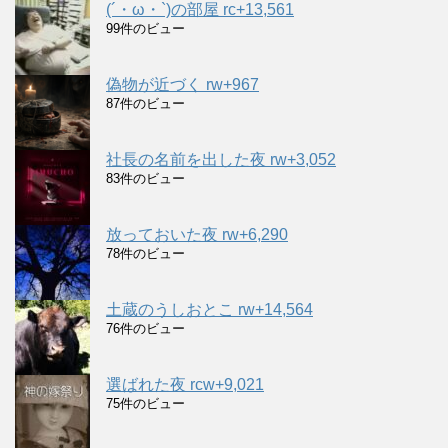
(´・ω・`)の部屋 rc+13,561
99件のビュー
偽物が近づく rw+967
87件のビュー
社長の名前を出した夜 rw+3,052
83件のビュー
放っておいた夜 rw+6,290
78件のビュー
土蔵のうしおとこ rw+14,564
76件のビュー
選ばれた夜 rcw+9,021
75件のビュー