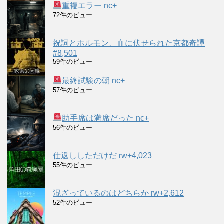
重複エラー nc+
72件のビュー
祝詞とホルモン、血に伏せられた京都奇譚
#8,501
59件のビュー
最終試験の朝 nc+
57件のビュー
助手席は満席だった nc+
56件のビュー
仕返ししただけだ rw+4,023
55件のビュー
混ざっているのはどちらか rw+2,612
52件のビュー