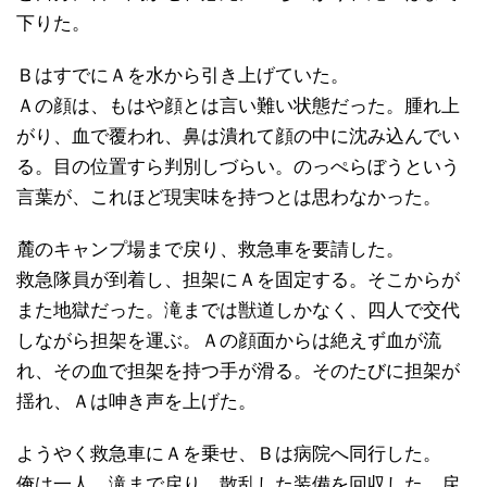
下りた。
ＢはすでにＡを水から引き上げていた。
Ａの顔は、もはや顔とは言い難い状態だった。腫れ上
がり、血で覆われ、鼻は潰れて顔の中に沈み込んでい
る。目の位置すら判別しづらい。のっぺらぼうという
言葉が、これほど現実味を持つとは思わなかった。
麓のキャンプ場まで戻り、救急車を要請した。
救急隊員が到着し、担架にＡを固定する。そこからが
また地獄だった。滝までは獣道しかなく、四人で交代
しながら担架を運ぶ。Ａの顔面からは絶えず血が流
れ、その血で担架を持つ手が滑る。そのたびに担架が
揺れ、Ａは呻き声を上げた。
ようやく救急車にＡを乗せ、Ｂは病院へ同行した。
俺は一人、滝まで戻り、散乱した装備を回収した。戻