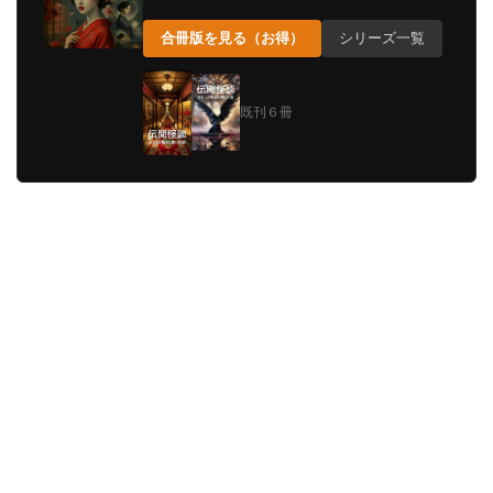
合冊版を見る（お得）
シリーズ一覧
既刊６冊