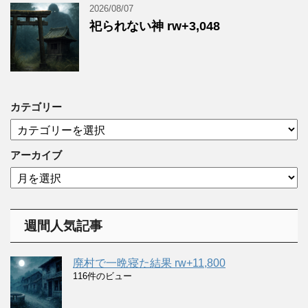
2026/08/07
祀られない神 rw+3,048
カテゴリー
カ
テ
ゴ
アーカイブ
リ
ア
ー
ー
カ
イ
週間人気記事
ブ
廃村で一晩寝た結果 rw+11,800
116件のビュー