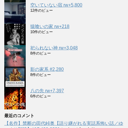
空いていない宿 rw+5,800
12件のビュー
猿喰いの家 rw+218
10件のビュー
祀られない神 rw+3,048
8件のビュー
影の家系 #2,280
8件のビュー
八の先 rw+7,397
6件のビュー
最近のコメント
【名作】禁断の田代峠奥【語り継がれる実話系怖い話／ゆ