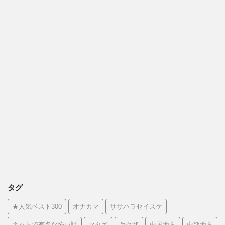
タグ
★人気ベスト300
オナカマ
ササハラセイスケ
ネットで有名な怖い話
マタギ
ヤクザ
中国地方
中部地方