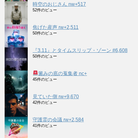
時空のおじさん nw+517
52件のビュー
焦げた産声 rw+2,511
50件のビュー
『3.11』とタイムスリップ・ゾーン #6,608
50件のビュー
澱みの底の蒐集者 nc+
45件のビュー
見ていた側 rw+9,670
42件のビュー
守護霊の会議 rw+2,584
41件のビュー