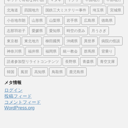
北海道
四国地方
国鉄三大ミステリー事件
埼玉県
宮城県
小谷地市朗
山形県
山梨県
岩手県
広島県
徳島県
志那羽岩子
愛媛県
愛知県
時空の歪み
月うさぎ
東京都
東北地方
柳田國男
沖縄県
異世界
病院の怪談
神奈川県
福井県
福岡県
統一教会
群馬県
背乗り
読者参加型リライトコンテンツ
長野県
青森県
青空文庫
韓国
風習
高知県
鳥取県
鹿児島県
メタ情報
ログイン
投稿フィード
コメントフィード
WordPress.org