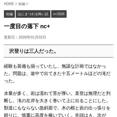
HOME
>
短編
>
短編
山にまつわる怖い話
n+2026
一度目の落下 nc+
更新日：
2026年01月02日
沢登りは三人だった。
経験も装備も揃っていたし、無謀な計画ではなかっ
た。問題は、途中で出てきた十五メートルほどの滝だ
った。
水量が多く、岩は濡れて苔が厚い。直登は無理だと判
断し、滝の左岸を大きく巻いて上に出ることにした。
獣道にもならない急斜面で、木の根と岩の出っ張りを
頼りに、慎重に高度を稼いでいく。先頭はＡ、次が