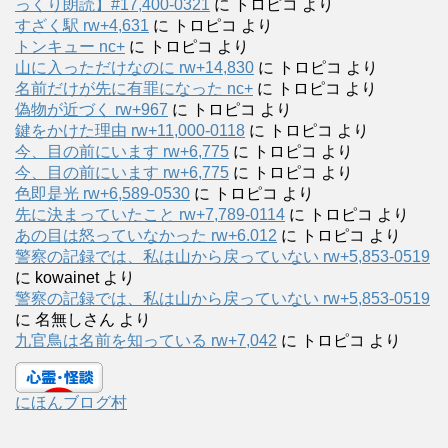
っくり朗読】#17,400-0321
に
トロピコ
より
すざく駅 rw+4,631
に
トロピコ
より
トンキュー nc+
に
トロピコ
より
山に入っただけなのに rw+14,830
に
トロピコ
より
名前だけが先に有罪になった nc+
に
トロピコ
より
偽物が近づく rw+967
に
トロピコ
より
鍵をかけた理由 rw+11,000-0118
に
トロピコ
より
今、目の前にいます rw+6,775
に
トロピコ
より
今、目の前にいます rw+6,775
に
トロピコ
より
色即是光 rw+6,589-0530
に
トロピコ
より
先に決まっていたこと rw+7,789-0114
に
トロピコ
より
あの目は怒っていなかった rw+6.012
に
トロピコ
より
警察の記録では、私は山から戻っていない rw+5,853-0519
に
kowainet
より
警察の記録では、私は山から戻っていない rw+5,853-0519
に
名無しさん
より
九官鳥は名前を知っている rw+7,042
に
トロピコ
より
にほんブログ村