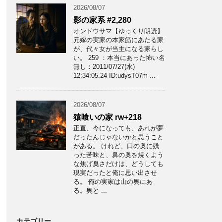
2026/08/07
影の家系 #2,280
オンドウサマ【ゆっくり朗読】
元嫁の実家の本家筋にあたる家
が、代々女が当主になる家らし
い。 259 ：本当にあった怖い名
無し：2011/07/27(水)
12:34:05.24 ID:udysT07m ...
2026/08/07
猿喰いの家 rw+218
正直、今になっても、あれが夢
だったんじゃないかと思うこと
がある。 けれど、口の奥に残
った苦味と、鼻の奥を焼くよう
な焦げ臭さだけは、どうしても
現実だったと俺に思い出させ
る。 俺の実家は山の奥にあ
る。奥と ...
カテゴリー