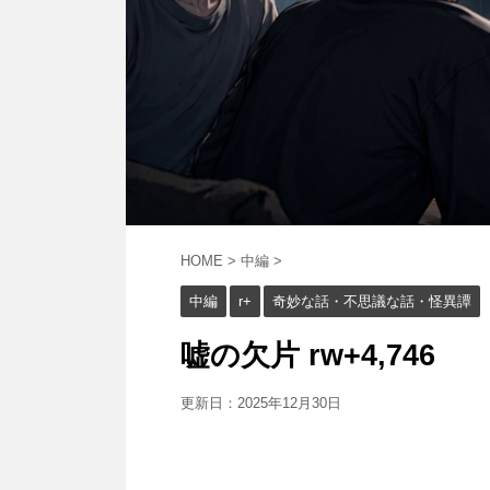
HOME
>
中編
>
中編
r+
奇妙な話・不思議な話・怪異譚
嘘の欠片 rw+4,746
更新日：
2025年12月30日