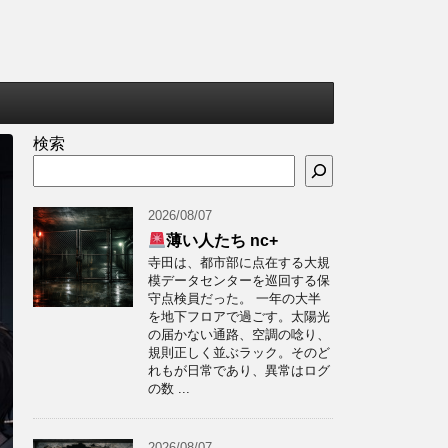
検索
2026/08/07
薄い人たち nc+
寺田は、都市部に点在する大規
模データセンターを巡回する保
守点検員だった。 一年の大半
を地下フロアで過ごす。太陽光
の届かない通路、空調の唸り、
規則正しく並ぶラック。そのど
れもが日常であり、異常はログ
の数 ...
2026/08/07