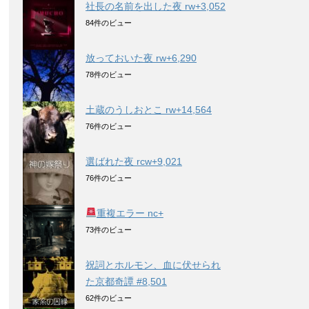
社長の名前を出した夜 rw+3,052
84件のビュー
放っておいた夜 rw+6,290
78件のビュー
土蔵のうしおとこ rw+14,564
76件のビュー
選ばれた夜 rcw+9,021
76件のビュー
重複エラー nc+
73件のビュー
祝詞とホルモン、血に伏せられ
た京都奇譚 #8,501
62件のビュー