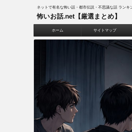
ネットで有名な怖い話・都市伝説・不思議な話 ランキ
怖いお話.net【厳選まとめ】
ホーム
サイトマップ