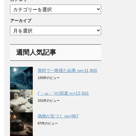
カ
テ
ゴ
アーカイブ
リ
ア
ー
ー
カ
イ
週間人気記事
ブ
廃村で一晩寝た結果 rw+11,800
120件のビュー
(´・ω・`)の部屋 rc+13,561
101件のビュー
偽物が近づく rw+967
87件のビュー