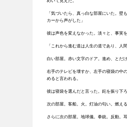
めいて見えた。
「気づいたら、真っ白な部屋にいた。壁
カーから声がした」
彼は声色を変えなかった。淡々と、事実
「これから進む道は人生の道であり、人
白い部屋。赤い文字のドア。進め、とだ
右手のテレビを壊すか、左手の寝袋の中
めると言われる。
彼は寝袋を選んだと言った。鉈を振り下
次の部屋。客船。火。灯油の匂い。燃え
さらに次の部屋。地球儀。拳銃。反動。