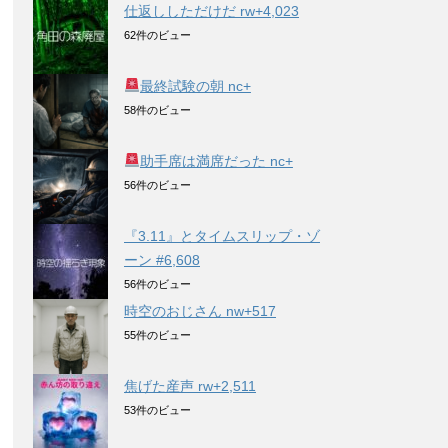
仕返ししただけだ rw+4,023
62件のビュー
最終試験の朝 nc+
58件のビュー
助手席は満席だった nc+
56件のビュー
『3.11』とタイムスリップ・ゾ
ーン #6,608
56件のビュー
時空のおじさん nw+517
55件のビュー
焦げた産声 rw+2,511
53件のビュー