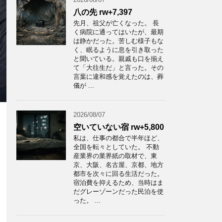
八の先 rw+7,397
先月、祖父が亡くなった。 長
く病院に通ってはいたが、最期
は静かだった。苦しむ様子もな
く、眠るように息を引き取った
と聞いている。親戚も口を揃え
て「大往生だ」と言った。その
言葉に違和感を覚えたのは、葬
儀が ...
2026/08/07
空いていない宿 rw+5,800
私は、仕事の都合で半年ほど、
全国を転々としていた。 不動
産業界の業界紙の取材で、東
京、大阪、名古屋、京都、地方
都市を次々に回る生活だった。
宿泊費を抑えるため、当時はま
だグレーゾーンだった民泊を使
った。 ...