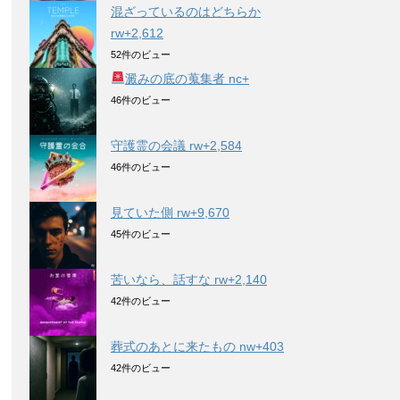
混ざっているのはどちらか
rw+2,612
52件のビュー
澱みの底の蒐集者 nc+
46件のビュー
守護霊の会議 rw+2,584
46件のビュー
見ていた側 rw+9,670
45件のビュー
苦いなら、話すな rw+2,140
42件のビュー
葬式のあとに来たもの nw+403
42件のビュー