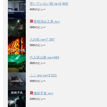
空いていない宿 rw+5,800
40件のビュー
受領済み工具 nc+
39件のビュー
八の先 rw+7,397
39件のビュー
六人目は誰 nw+484
38件のビュー
△△.jpg rw+3,021
34件のビュー
接続不良 nc+
33件のビュー