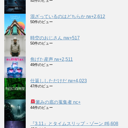
52件のビュー
混ざっているのはどちらか rw+2,612
50件のビュー
時空のおじさん nw+517
50件のビュー
焦げた産声 rw+2,511
49件のビュー
仕返ししただけだ rw+4,023
47件のビュー
澱みの底の蒐集者 nc+
44件のビュー
『3.11』とタイムスリップ・ゾーン #6,608