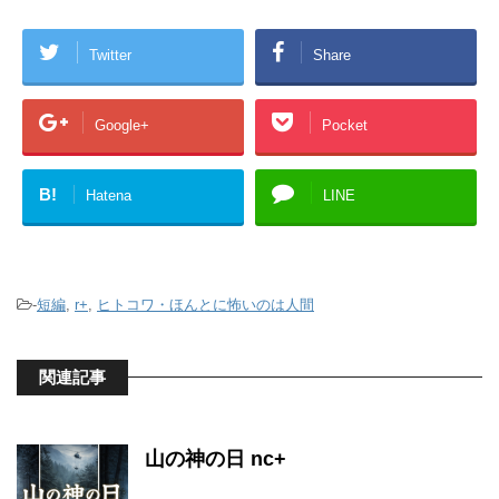
Twitter
Share
Google+
Pocket
B!
Hatena
LINE
-
短編
,
r+
,
ヒトコワ・ほんとに怖いのは人間
関連記事
山の神の日 nc+