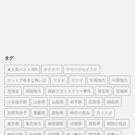
タグ
★人気ベスト300
オナカマ
ササハラセイスケ
ネットで有名な怖い話
マタギ
ヤクザ
中国地方
中部地方
北海道
四国地方
国鉄三大ミステリー事件
埼玉県
宮城県
小谷地市朗
山形県
山梨県
岩手県
広島県
徳島県
志那羽岩子
愛媛県
愛知県
時空の歪み
月うさぎ
東京都
東北地方
柳田國男
沖縄県
異世界
病院の怪談
神奈川県
福井県
福岡県
統一教会
群馬県
背乗り