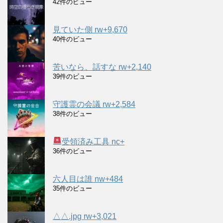
42件のビュー
見ていた側 rw+9,670
40件のビュー
苦いなら、話すな rw+2,140
39件のビュー
守護霊の会議 rw+2,584
38件のビュー
受領済み工具 nc+
36件のビュー
六人目は誰 nw+484
35件のビュー
△△.jpg rw+3,021