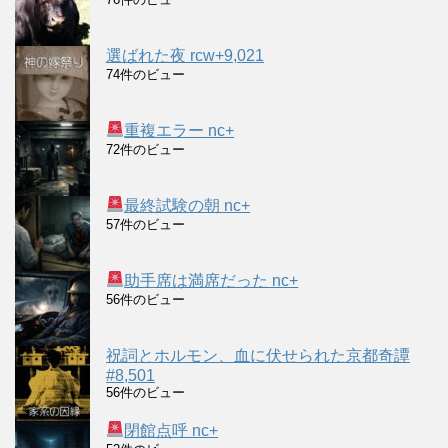
選ばれた夜 rcw+9,021
74件のビュー
重複エラー nc+
72件のビュー
最終試験の朝 nc+
57件のビュー
助手席は満席だった nc+
56件のビュー
祝詞とホルモン、血に伏せられた京都奇譚
#8,501
56件のビュー
閉館点呼 nc+