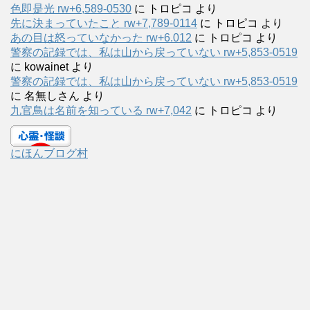
色即是光 rw+6,589-0530
に
トロピコ
より
先に決まっていたこと rw+7,789-0114
に
トロピコ
より
あの目は怒っていなかった rw+6.012
に
トロピコ
より
警察の記録では、私は山から戻っていない rw+5,853-0519
に
kowainet
より
警察の記録では、私は山から戻っていない rw+5,853-0519
に
名無しさん
より
九官鳥は名前を知っている rw+7,042
に
トロピコ
より
にほんブログ村