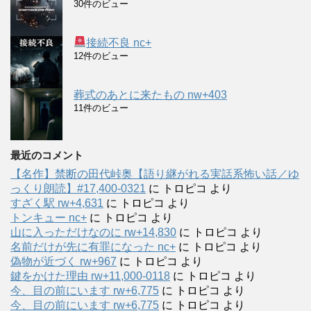
30件のビュー
接続不良 nc+
12件のビュー
葬式のあとに来たもの nw+403
11件のビュー
最近のコメント
【名作】禁断の田代峠奥【語り継がれる実話系怖い話／ゆ
っくり朗読】#17,400-0321
に
トロピコ
より
すざく駅 rw+4,631
に
トロピコ
より
トンキュー nc+
に
トロピコ
より
山に入っただけなのに rw+14,830
に
トロピコ
より
名前だけが先に有罪になった nc+
に
トロピコ
より
偽物が近づく rw+967
に
トロピコ
より
鍵をかけた理由 rw+11,000-0118
に
トロピコ
より
今、目の前にいます rw+6,775
に
トロピコ
より
今、目の前にいます rw+6,775
に
トロピコ
より