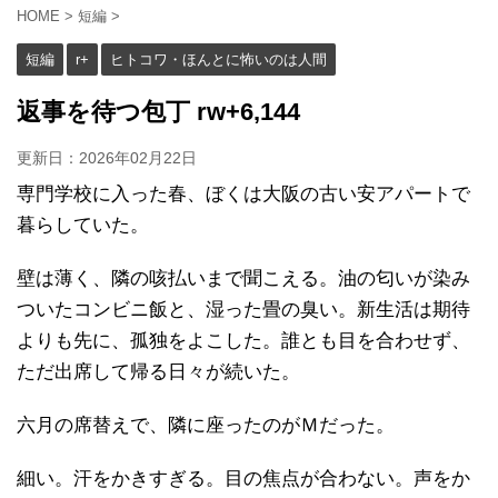
HOME
>
短編
>
短編
r+
ヒトコワ・ほんとに怖いのは人間
返事を待つ包丁 rw+6,144
更新日：
2026年02月22日
専門学校に入った春、ぼくは大阪の古い安アパートで
暮らしていた。
壁は薄く、隣の咳払いまで聞こえる。油の匂いが染み
ついたコンビニ飯と、湿った畳の臭い。新生活は期待
よりも先に、孤独をよこした。誰とも目を合わせず、
ただ出席して帰る日々が続いた。
六月の席替えで、隣に座ったのがＭだった。
細い。汗をかきすぎる。目の焦点が合わない。声をか