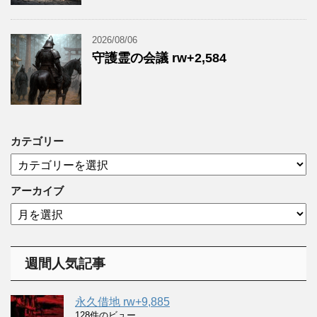
2026/08/06
守護霊の会議 rw+2,584
カテゴリー
カ
テ
ゴ
アーカイブ
リ
ア
ー
ー
カ
イ
週間人気記事
ブ
永久借地 rw+9,885
128件のビュー