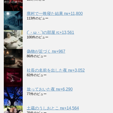
廃村で一晩寝た結果 rw+11,800
113件のビュー
(´・ω・`)の部屋 rc+13,561
100件のビュー
偽物が近づく rw+967
86件のビュー
社長の名前を出した夜 rw+3,052
82件のビュー
放っておいた夜 rw+6,290
77件のビュー
土蔵のうしおとこ rw+14,564
76件のビュー