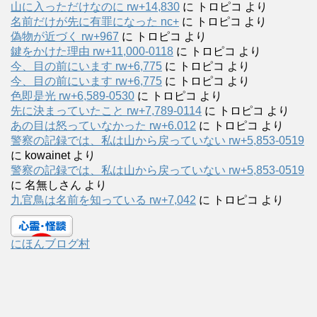
山に入っただけなのに rw+14,830
に
トロピコ
より
名前だけが先に有罪になった nc+
に
トロピコ
より
偽物が近づく rw+967
に
トロピコ
より
鍵をかけた理由 rw+11,000-0118
に
トロピコ
より
今、目の前にいます rw+6,775
に
トロピコ
より
今、目の前にいます rw+6,775
に
トロピコ
より
色即是光 rw+6,589-0530
に
トロピコ
より
先に決まっていたこと rw+7,789-0114
に
トロピコ
より
あの目は怒っていなかった rw+6.012
に
トロピコ
より
警察の記録では、私は山から戻っていない rw+5,853-0519
に
kowainet
より
警察の記録では、私は山から戻っていない rw+5,853-0519
に
名無しさん
より
九官鳥は名前を知っている rw+7,042
に
トロピコ
より
にほんブログ村