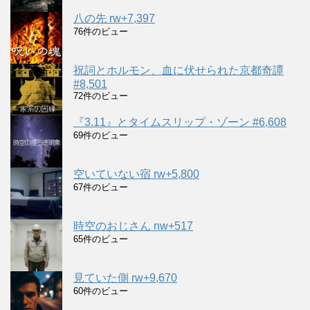
八の先 rw+7,397
76件のビュー
祝詞とホルモン、血に伏せられた京都奇譚
#8,501
72件のビュー
『3.11』とタイムスリップ・ゾーン #6,608
69件のビュー
空いていない宿 rw+5,800
67件のビュー
時空のおじさん nw+517
65件のビュー
見ていた側 rw+9,670
60件のビュー