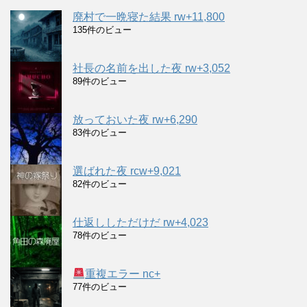
廃村で一晩寝た結果 rw+11,800
135件のビュー
社長の名前を出した夜 rw+3,052
89件のビュー
放っておいた夜 rw+6,290
83件のビュー
選ばれた夜 rcw+9,021
82件のビュー
仕返ししただけだ rw+4,023
78件のビュー
重複エラー nc+
77件のビュー