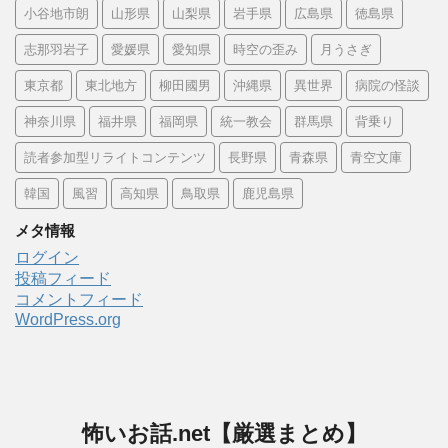
小谷地市朗
山形県
山梨県
岩手県
広島県
徳島県
志那羽岩子
愛媛県
愛知県
時空の歪み
月うさぎ
東京都
東北地方
柳田國男
沖縄県
異世界
病院の怪談
神奈川県
福井県
福岡県
統一教会
群馬県
背乗り
読者参加型リライトコンテンツ
長野県
青森県
青空文庫
韓国
風習
高知県
鳥取県
鹿児島県
メタ情報
ログイン
投稿フィード
コメントフィード
WordPress.org
怖いお話.net【厳選まとめ】