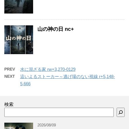
山の神の日 nc+
PREV
水に混ざる家 rw+3,270-0129
NEXT
這いよるストーカー～逃げ場のない視線 r+5,148-
5,666
検索
2026/08/09