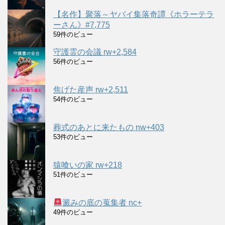
【名作】聚落～ヤバイ集落奇譚《ホラーテラ
ーさん》#7,775
59件のビュー
守護霊の会議 rw+2,584
56件のビュー
焦げた産声 rw+2,511
54件のビュー
葬式のあとに来たもの nw+403
53件のビュー
猿喰いの家 rw+218
51件のビュー
澱みの底の蒐集者 nc+
49件のビュー