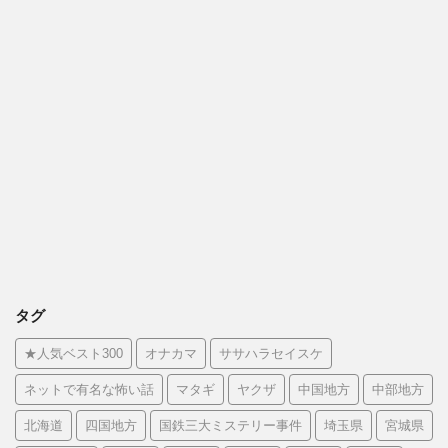
タグ
★人気ベスト300
オナカマ
ササハラセイスケ
ネットで有名な怖い話
マタギ
ヤクザ
中国地方
中部地方
北海道
四国地方
国鉄三大ミステリー事件
埼玉県
宮城県