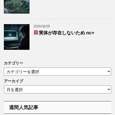
2026/08/08
実体が存在しないため nc+
カテゴリー
カ
テ
ゴ
アーカイブ
リ
ア
ー
ー
カ
イ
週間人気記事
ブ