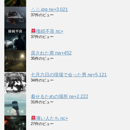
△△.jpg rw+3,021
37件のビュー
接続不良 nc+
37件のビュー
戻された席 nw+452
35件のビュー
七月六日の現場で会った男 rw+5,121
34件のビュー
着せるための場所 rw+2,222
31件のビュー
薄い人たち nc+
27件のビュー