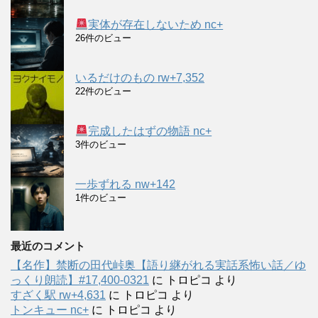
実体が存在しないため nc+
26件のビュー
いるだけのもの rw+7,352
22件のビュー
完成したはずの物語 nc+
3件のビュー
一歩ずれる nw+142
1件のビュー
最近のコメント
【名作】禁断の田代峠奥【語り継がれる実話系怖い話／ゆ
っくり朗読】#17,400-0321
に
トロピコ
より
すざく駅 rw+4,631
に
トロピコ
より
トンキュー nc+
に
トロピコ
より