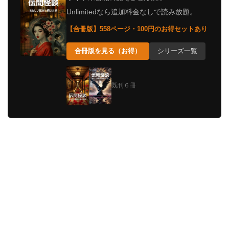
Unlimitedなら追加料金なしで読み放題。
【合冊版】558ページ・100円のお得セットあり
合冊版を見る（お得）
シリーズ一覧
既刊６冊