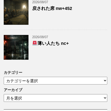
2026/08/07
戻された席 nw+452
2026/08/07
薄い人たち nc+
カテゴリー
カ
テ
ゴ
アーカイブ
リ
ア
ー
ー
カ