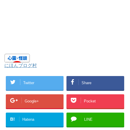
にほんブログ村
Twitter
Share
Google+
Pocket
B!
Hatena
LINE