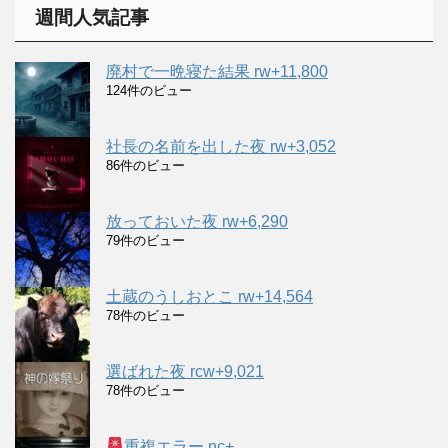
イ
週間人気記事
ブ
廃村で一晩寝た結果 rw+11,800
124件のビュー
社長の名前を出した夜 rw+3,052
86件のビュー
放っておいた夜 rw+6,290
79件のビュー
土蔵のうしおとこ rw+14,564
78件のビュー
選ばれた夜 rcw+9,021
78件のビュー
重複エラー nc+