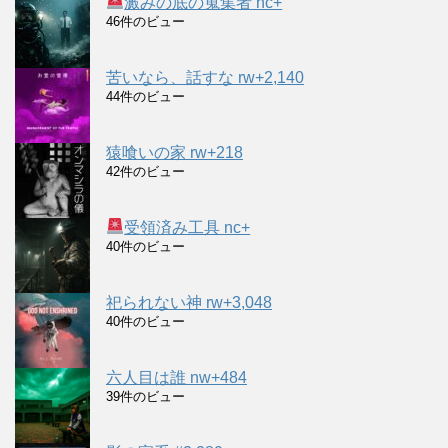
澱みの底の蒐集者 nc+
46件のビュー
苦いなら、話すな rw+2,140
44件のビュー
猿喰いの家 rw+218
42件のビュー
受領済み工具 nc+
40件のビュー
祀られない神 rw+3,048
40件のビュー
六人目は誰 nw+484
39件のビュー