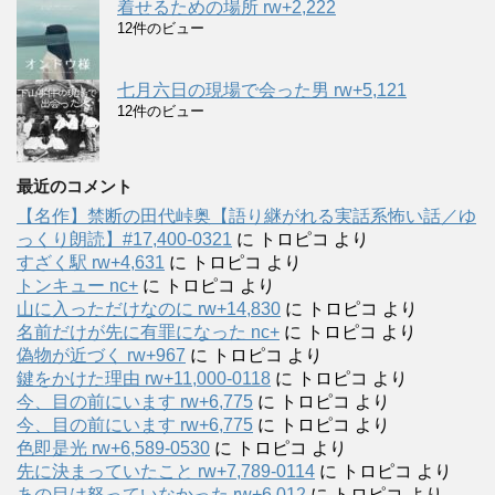
着せるための場所 rw+2,222
12件のビュー
七月六日の現場で会った男 rw+5,121
12件のビュー
最近のコメント
【名作】禁断の田代峠奥【語り継がれる実話系怖い話／ゆ
っくり朗読】#17,400-0321
に
トロピコ
より
すざく駅 rw+4,631
に
トロピコ
より
トンキュー nc+
に
トロピコ
より
山に入っただけなのに rw+14,830
に
トロピコ
より
名前だけが先に有罪になった nc+
に
トロピコ
より
偽物が近づく rw+967
に
トロピコ
より
鍵をかけた理由 rw+11,000-0118
に
トロピコ
より
今、目の前にいます rw+6,775
に
トロピコ
より
今、目の前にいます rw+6,775
に
トロピコ
より
色即是光 rw+6,589-0530
に
トロピコ
より
先に決まっていたこと rw+7,789-0114
に
トロピコ
より
あの目は怒っていなかった rw+6.012
に
トロピコ
より