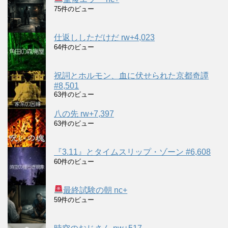
75件のビュー
仕返ししただけだ rw+4,023
64件のビュー
祝詞とホルモン、血に伏せられた京都奇譚
#8,501
63件のビュー
八の先 rw+7,397
63件のビュー
『3.11』とタイムスリップ・ゾーン #6,608
60件のビュー
最終試験の朝 nc+
59件のビュー