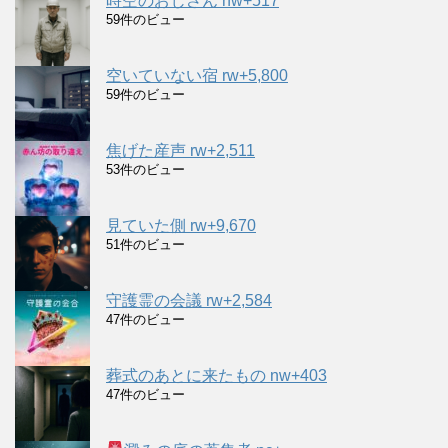
時空のおじさん nw+517
59件のビュー
空いていない宿 rw+5,800
59件のビュー
焦げた産声 rw+2,511
53件のビュー
見ていた側 rw+9,670
51件のビュー
守護霊の会議 rw+2,584
47件のビュー
葬式のあとに来たもの nw+403
47件のビュー