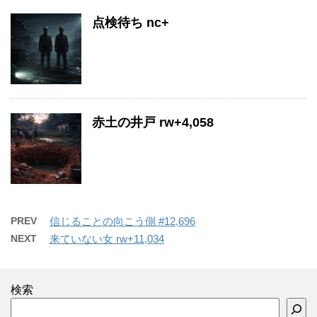
点検待ち nc+
赤土の井戸 rw+4,058
PREV
信じることの向こう側 #12,696
NEXT
来ていない女 rw+11,034
検索