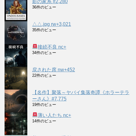
影の家系 #2,280
36件のビュー
△△.jpg rw+3,021
35件のビュー
接続不良 nc+
34件のビュー
戻された席 nw+452
22件のビュー
【名作】聚落～ヤバイ集落奇譚《ホラーテラ
ーさん》#7,775
19件のビュー
薄い人たち nc+
14件のビュー