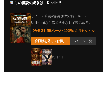
この怪談の続きは、Kindleで
サイト未公開の話を多数収録。Kindle
Unlimitedなら追加料金なしで読み放題。
【合冊版】558ページ・100円のお得セットあり
合冊版を見る（お得）
シリーズ一覧
既刊６冊