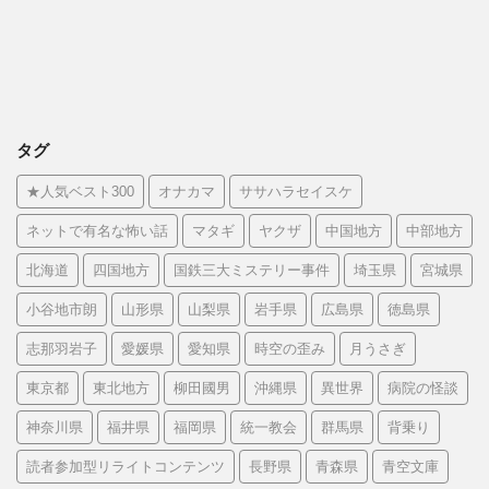
タグ
★人気ベスト300
オナカマ
ササハラセイスケ
ネットで有名な怖い話
マタギ
ヤクザ
中国地方
中部地方
北海道
四国地方
国鉄三大ミステリー事件
埼玉県
宮城県
小谷地市朗
山形県
山梨県
岩手県
広島県
徳島県
志那羽岩子
愛媛県
愛知県
時空の歪み
月うさぎ
東京都
東北地方
柳田國男
沖縄県
異世界
病院の怪談
神奈川県
福井県
福岡県
統一教会
群馬県
背乗り
読者参加型リライトコンテンツ
長野県
青森県
青空文庫