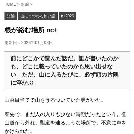
HOME
>
短編
>
短編
山にまつわる怖い話
n+2026
根が絡む場所 nc+
更新日：
2026年01月03日
前にどこかで読んだ話だ。誰が書いたのか
も、どこに載っていたのかも思い出せな
い。ただ、山に入るたびに、必ず頭の片隅
に浮かぶ。
山菜目当てで山をうろついていた男がいた。
春先で、まだ人の入りも少ない時期だったという。登
山道から外れ、獣道を辿るような場所で、不意に声を
かけられた。