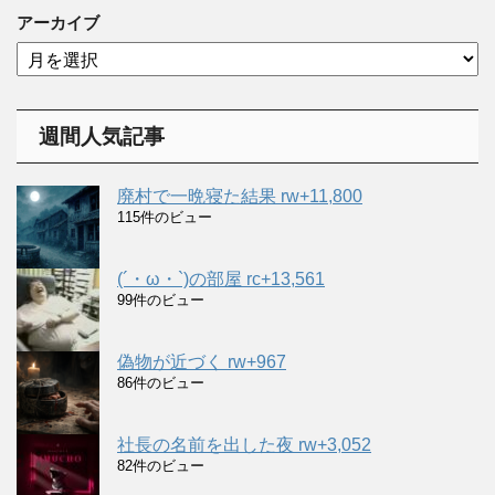
ゴ
アーカイブ
リ
ア
ー
ー
カ
イ
週間人気記事
ブ
廃村で一晩寝た結果 rw+11,800
115件のビュー
(´・ω・`)の部屋 rc+13,561
99件のビュー
偽物が近づく rw+967
86件のビュー
社長の名前を出した夜 rw+3,052
82件のビュー