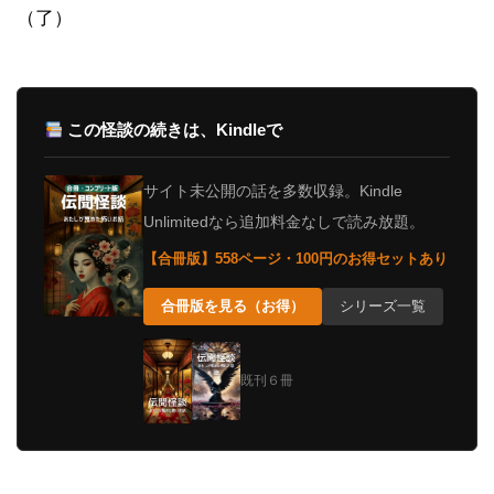
（了）
この怪談の続きは、Kindleで
サイト未公開の話を多数収録。Kindle
Unlimitedなら追加料金なしで読み放題。
【合冊版】558ページ・100円のお得セットあり
合冊版を見る（お得）
シリーズ一覧
既刊６冊