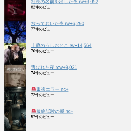
社長の名前を出した夜 rw+3,052
82件のビュー
放っておいた夜 rw+6,290
77件のビュー
土蔵のうしおとこ rw+14,564
76件のビュー
選ばれた夜 rcw+9,021
74件のビュー
重複エラー nc+
72件のビュー
最終試験の朝 nc+
57件のビュー