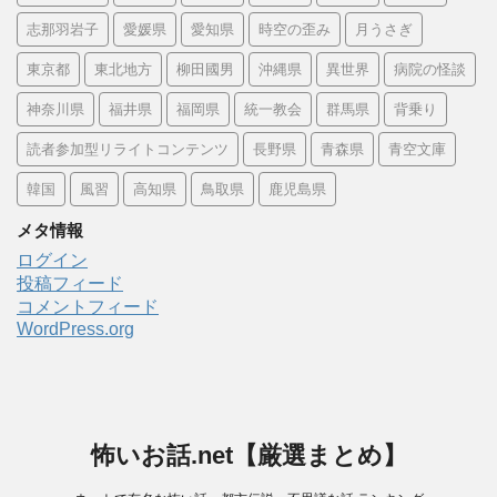
志那羽岩子
愛媛県
愛知県
時空の歪み
月うさぎ
東京都
東北地方
柳田國男
沖縄県
異世界
病院の怪談
神奈川県
福井県
福岡県
統一教会
群馬県
背乗り
読者参加型リライトコンテンツ
長野県
青森県
青空文庫
韓国
風習
高知県
鳥取県
鹿児島県
メタ情報
ログイン
投稿フィード
コメントフィード
WordPress.org
怖いお話.net【厳選まとめ】