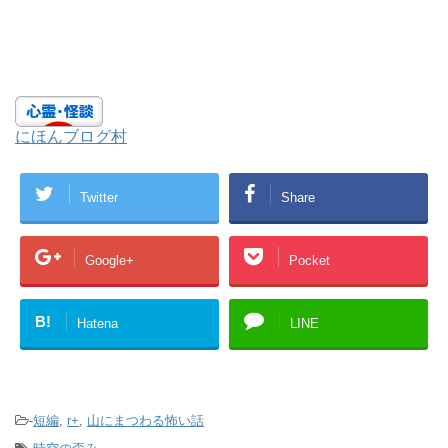
にほんブログ村
Twitter
Share
Google+
Pocket
B!
Hatena
LINE
-
短編
,
r+
,
山にまつわる怖い話