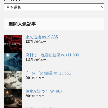
リ
ア
ー
ー
カ
イ
週間人気記事
ブ
永久借地 rw+9,885
127件のビュー
廃村で一晩寝た結果 rw+11,800
113件のビュー
(´・ω・`)の部屋 rc+13,561
99件のビュー
偽物が近づく rw+967
86件のビュー