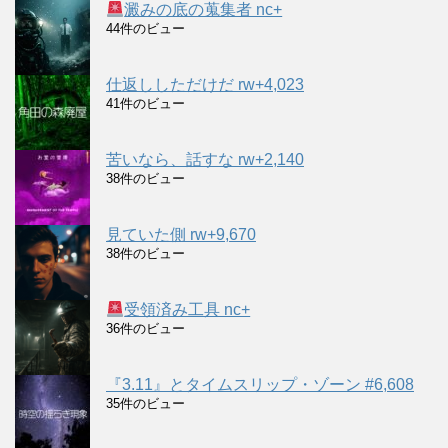
澱みの底の蒐集者 nc+
44件のビュー
仕返ししただけだ rw+4,023
41件のビュー
苦いなら、話すな rw+2,140
38件のビュー
見ていた側 rw+9,670
38件のビュー
受領済み工具 nc+
36件のビュー
『3.11』とタイムスリップ・ゾーン #6,608
35件のビュー