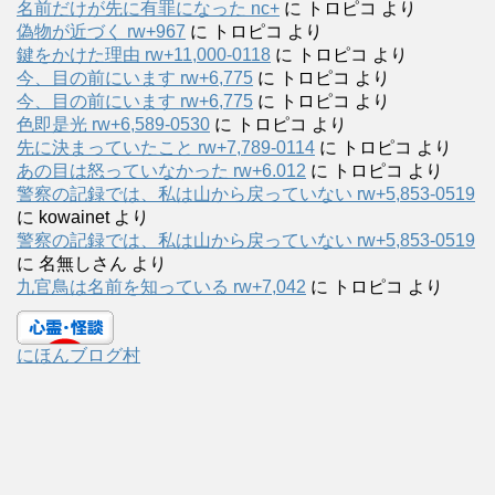
名前だけが先に有罪になった nc+
に
トロピコ
より
偽物が近づく rw+967
に
トロピコ
より
鍵をかけた理由 rw+11,000-0118
に
トロピコ
より
今、目の前にいます rw+6,775
に
トロピコ
より
今、目の前にいます rw+6,775
に
トロピコ
より
色即是光 rw+6,589-0530
に
トロピコ
より
先に決まっていたこと rw+7,789-0114
に
トロピコ
より
あの目は怒っていなかった rw+6.012
に
トロピコ
より
警察の記録では、私は山から戻っていない rw+5,853-0519
に
kowainet
より
警察の記録では、私は山から戻っていない rw+5,853-0519
に
名無しさん
より
九官鳥は名前を知っている rw+7,042
に
トロピコ
より
にほんブログ村