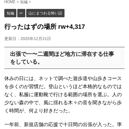
HOME
>
短編
>
短編
r+
山にまつわる怖い話
行ったはずの場所 rw+4,317
更新日：
2025年12月21日
出張で一〜二週間ほど地方に滞在する仕事
をしている。
休みの日には、ネットで調べた遊歩道や山歩きコース
を歩くのが習慣だ。登山というほど本格的なものでは
なく、私服に運動靴で行ける範囲の場所を選ぶ。人の
少ない森の中で、風に揺れる木々の音を聞きながら歩
く時間が、何より好きだった。
一年前、新規店舗の応援で十日間の出張が入った。準