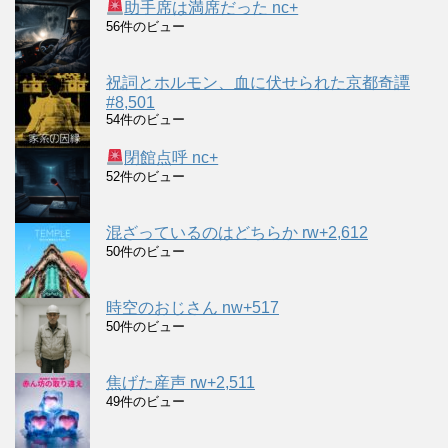
助手席は満席だった nc+
56件のビュー
祝詞とホルモン、血に伏せられた京都奇譚
#8,501
54件のビュー
閉館点呼 nc+
52件のビュー
混ざっているのはどちらか rw+2,612
50件のビュー
時空のおじさん nw+517
50件のビュー
焦げた産声 rw+2,511
49件のビュー