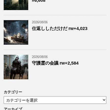
#6,608
2026/08/06
仕返ししただけだ rw+4,023
2026/08/06
守護霊の会議 rw+2,584
カテゴリー
カ
テ
ゴ
アーカイブ