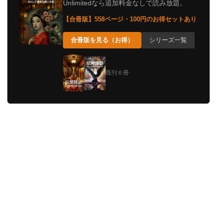
Unlimitedなら追加料金なしで読み放題。
【合冊版】558ページ・100円のお得セットあり
合冊版を見る（お得）
シリーズ一覧
既刊６冊