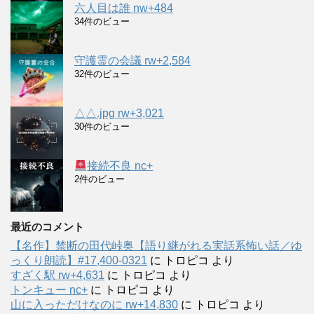
六人目は誰 nw+484
34件のビュー
守護霊の会議 rw+2,584
32件のビュー
△△.jpg rw+3,021
30件のビュー
接続不良 nc+
2件のビュー
最近のコメント
【名作】禁断の田代峠奥【語り継がれる実話系怖い話／ゆ
っくり朗読】#17,400-0321
に
トロピコ
より
すざく駅 rw+4,631
に
トロピコ
より
トンキュー nc+
に
トロピコ
より
山に入っただけなのに rw+14,830
に
トロピコ
より