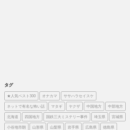
タグ
★人気ベスト300
オナカマ
ササハラセイスケ
ネットで有名な怖い話
マタギ
ヤクザ
中国地方
中部地方
北海道
四国地方
国鉄三大ミステリー事件
埼玉県
宮城県
小谷地市朗
山形県
山梨県
岩手県
広島県
徳島県