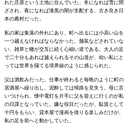
れた庄原という土地に住んでいた。冬になれば雪に閉
ざされ、夜になれば漆黒の闇が支配する、古き良き日
本の農村だった。
私の家は集落の外れにあり、町へ出るには小高い山を
一つ越えなければならなかった。舗装などされていな
い、雑草と轍が交互に続く心細い道である。大人の足
で二十分もあれば越えられるその山道が、幼い私にと
っては世界を隔てる境界線のように感じられた。
父は酒飲みだった。仕事が終わると毎晩のように町の
居酒屋へ繰り出し、泥酔しては帰路を見失う。母に言
いつけられ、懐中電灯を片手に父を迎えに行くのが私
の日課となっていた。嫌な役目だったが、駄賃として
十円をもらい、貸本屋で漫画を借りる楽しみだけが、
私の足を前へと動かしていた。