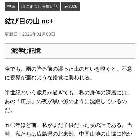
中編
山にまつわる怖い話
n+2026
結び目の山 nc+
更新日：
2026年01月03日
泥濘む記憶
今でも、雨の降る前の湿った土の匂いを嗅ぐと、不意
に視界が歪むような錯覚に襲われる。
半世紀という歳月が過ぎても、私の身体の深層には、
あの「庄原」の夜が黒い澱のように沈殿しているの
だ。
五〇年ほど前、私がまだ子供だった頃の話である。当
時、私たちは広島県の北東部、中国山地の山懐に抱か