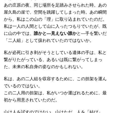
あの庄原の夜、同じ場所を足踏みさせられた時。あの
屋久島の崖で、空間を跳躍してしまった時。あの瞬間
から、私はこの山の「理」に取り込まれていたのだ。
私は一人の人間として山に入ったつもりでいたが、既
に山の中では、
誰かと—見えない誰か
と—手を繋いだ
「二人組」として扱われていたのではないか。
私が必死に引き剥がそうとしている遺体の手は、私と
繋がりたがっている、あるいは既に繋がってしまっ
た、未来の私自身の姿なのかもしれない。
私は、あの二人組を収容するために、この担架を運ん
でいるのではない。
この二人用の担架は、私がいつか運ばれるために、最
初から用意されていたのだ。
山は人を試すのではない。山はただ、人を「結び」、