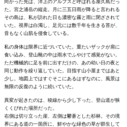
向かった先は、洋上のアルプスと呼ばれる屋久島だっ
た。宮之浦岳の縦走。月に三五日雨が降ると言われる
その島は、私が訪れた日も濃密な霧と雨に閉ざされて
いた。視界は白濁し、足元には数千年を生きる苔が、
音もなく山肌を侵食している。
私の身体は限界に近づいていた。重たいザックが肩に
食い込み、登山靴の中は雨水でふやけて感覚がない。
ただ機械的に足を前に出すだけの、あの幼い日の夜と
同じ動作を繰り返していた。目指す山小屋まではあと
少し。地図上ではすぐそこにあるはずなのに、風景は
無限の反復のように続いていた。
異変が起きたのは、稜線から少し下った、登山道が狭
くくびれた場所だった。
右側は切り立った崖、左側は鬱蒼とした杉林。その境
界にある道の一箇所に、鮮やかな緑色の草が群生して