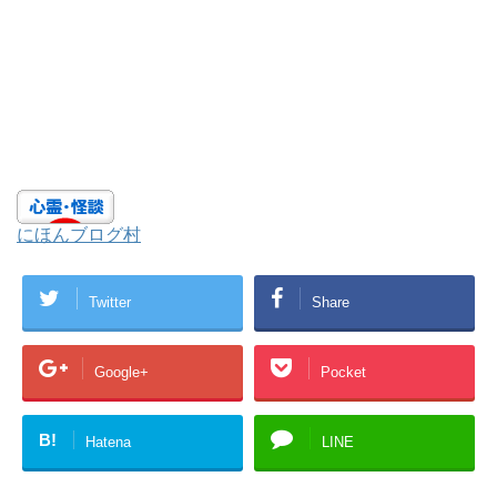
にほんブログ村
Twitter
Share
Google+
Pocket
B!
Hatena
LINE