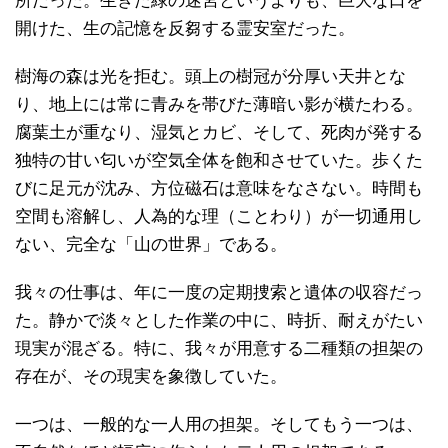
所だった。生きた緑の迷宮というよりも、巨大な口を
開けた、生の記憶を反芻する霊安室だった。
樹海の森は光を拒む。頭上の樹冠が分厚い天井とな
り、地上には常に青みを帯びた薄暗い影が横たわる。
腐葉土が重なり、湿気とカビ、そして、死肉が発する
独特の甘い匂いが空気全体を飽和させていた。歩くた
びに足元が沈み、方位磁石は意味をなさない。時間も
空間も溶解し、人為的な理（ことわり）が一切通用し
ない、完全な「山の世界」である。
我々の仕事は、年に一度の定期捜索と遺体の収容だっ
た。静かで淡々とした作業の中に、時折、耐えがたい
現実が混ざる。特に、我々が用意する二種類の担架の
存在が、その現実を象徴していた。
一つは、一般的な一人用の担架。そしてもう一つは、