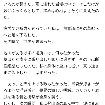
いるのが見えた。雨に濡れた岩場の中で、そこだけが
妙にふっくらとして、踏めば心地よさそうに見えたの
だ。
疲労で判断力が鈍っていた私は、無意識にその草むら
へと足を下ろした。
その瞬間、世界が裏返った。
地面があるはずの場所には、何もなかった。
草はただ虚空に張り出した飾りに過ぎず、その下は断
崖絶壁だったのだ。私の身体は重力に従い、真っ逆さ
まに落下した——はずだった。
「あっ」と声を上げる暇もなかった。胃袋が浮き上が
るような浮遊感と、視界の激しい明滅。ガリガリと岩
肌を削る音と衝撃が全身を襲う。
しかし、次の瞬間、私は登山道の真ん中で、泥にまみ