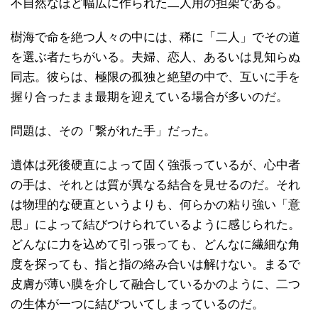
不自然なほど幅広に作られた二人用の担架である。
樹海で命を絶つ人々の中には、稀に「二人」でその道
を選ぶ者たちがいる。夫婦、恋人、あるいは見知らぬ
同志。彼らは、極限の孤独と絶望の中で、互いに手を
握り合ったまま最期を迎えている場合が多いのだ。
問題は、その「繋がれた手」だった。
遺体は死後硬直によって固く強張っているが、心中者
の手は、それとは質が異なる結合を見せるのだ。それ
は物理的な硬直というよりも、何らかの粘り強い「意
思」によって結びつけられているように感じられた。
どんなに力を込めて引っ張っても、どんなに繊細な角
度を探っても、指と指の絡み合いは解けない。まるで
皮膚が薄い膜を介して融合しているかのように、二つ
の生体が一つに結びついてしまっているのだ。