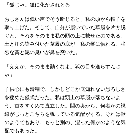
「狐じゃ。狐に化かされとる」
おじさんは低い声でそう断じると、私の頭から帽子を
取り上げた。そして、自分が履いていた草履を片方脱
ぐと、それをそのまま私の頭の上に載せたのである。
土と汗の染み付いた草履の底が、私の髪に触れる。強
烈な藁と泥の臭いが鼻を突いた。
「ええか、そのまま動くなよ。狐の目を逸らすんじ
ゃ」
子供心にも滑稽で、しかしどこか底知れない恐ろしさ
を秘めた儀式だった。私は頭上の草履が落ちないよ
う、首をすくめて直立した。闇の奥から、何者かの視
線がじっとこちらを覗っている気配がする。それは獣
のようでもあり、もっと別の、湿った何かのような気
配でもあった。