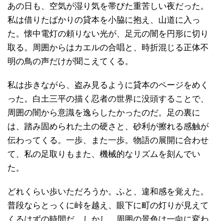
あの日も、空気が湿り気を帯びた重苦しい夜だった。
私は借りたばかりの貸本を小脇に抱え、山道に入っ
た。懐中電灯の頼りない光が、足元の闇を円形に切り
取る。周囲からはカエルの合唱と、時折混じる正体不
明の鳥の声だけが聞こえてくる。
私は歩きながら、盗み見るように貸本のページをめく
った。白土三平の描く忍者の世界に没頭することで、
周囲の闇から意識を逸らしたかったのだ。足の裏に
は、踏み固められた土の硬さと、砂利が擦れる感触が
伝わってくる。一歩、また一歩。物語の展開に合わせ
て、私の足取りもまた、機械的なリズムを刻んでい
た。
どれくらい歩いただろうか。ふと、違和感を覚えた。
普段ならとっくに峠を越え、眼下に町の灯りが見えて
くるはずの時間だ。しかし、周囲の景色は一向に変わ