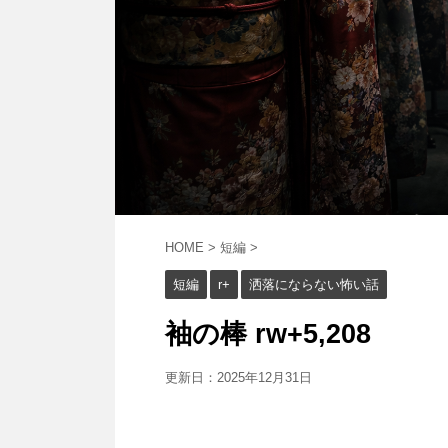
HOME
>
短編
>
短編
r+
洒落にならない怖い話
袖の棒 rw+5,208
更新日：
2025年12月31日