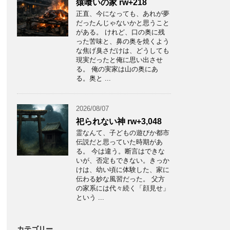
猿喰いの家 rw+218
正直、今になっても、あれが夢
だったんじゃないかと思うこと
がある。 けれど、口の奥に残
った苦味と、鼻の奥を焼くよう
な焦げ臭さだけは、どうしても
現実だったと俺に思い出させ
る。 俺の実家は山の奥にあ
る。奥と ...
2026/08/07
祀られない神 rw+3,048
霊なんて、子どもの遊びか都市
伝説だと思っていた時期があ
る。 今は違う。断言はできな
いが、否定もできない。きっか
けは、幼い頃に体験した、家に
伝わる妙な風習だった。 父方
の家系には代々続く「顔見せ」
という ...
カテゴリー