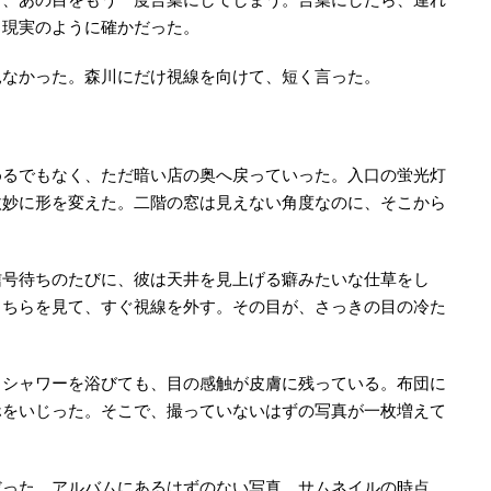
、現実のように確かだった。
見なかった。森川にだけ視線を向けて、短く言った。
めるでもなく、ただ暗い店の奥へ戻っていった。入口の蛍光灯
微妙に形を変えた。二階の窓は見えない角度なのに、そこから
信号待ちのたびに、彼は天井を見上げる癖みたいな仕草をし
こちらを見て、すぐ視線を外す。その目が、さっきの目の冷た
。シャワーを浴びても、目の感触が皮膚に残っている。布団に
ホをいじった。そこで、撮っていないはずの写真が一枚増えて
だった。アルバムにあるはずのない写真。サムネイルの時点