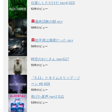
仕返ししただけだ rw+4,023
62件のビュー
最終試験の朝 nc+
58件のビュー
助手席は満席だった nc+
56件のビュー
時空のおじさん nw+517
55件のビュー
『3.11』とタイムスリップ・ゾ
ーン #6,608
55件のビュー
焦げた産声 rw+2,511
53件のビュー