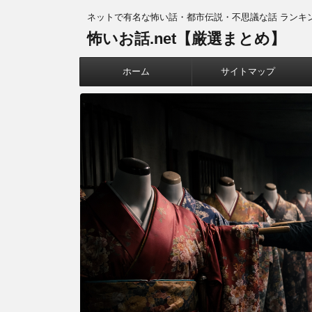
ネットで有名な怖い話・都市伝説・不思議な話 ランキ
怖いお話.net【厳選まとめ】
ホーム
サイトマップ