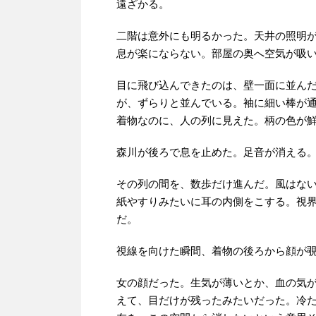
遠ざかる。
二階は意外にも明るかった。天井の照明
息が楽にならない。部屋の奥へ空気が吸
目に飛び込んできたのは、壁一面に並ん
が、ずらりと並んでいる。袖に細い棒が
着物なのに、人の列に見えた。柄の色が
森川が後ろで息を止めた。足音が消える
その列の間を、数歩だけ進んだ。風はな
紙やすりみたいに耳の内側をこする。視
だ。
視線を向けた瞬間、着物の後ろから顔が
女の顔だった。生気が薄いとか、血の気
えて、目だけが残ったみたいだった。冷