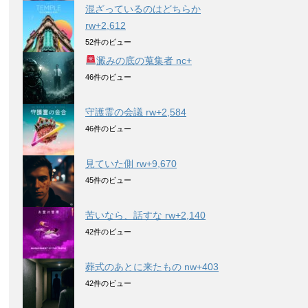
混ざっているのはどちらか
rw+2,612
52件のビュー
澱みの底の蒐集者 nc+
46件のビュー
守護霊の会議 rw+2,584
46件のビュー
見ていた側 rw+9,670
45件のビュー
苦いなら、話すな rw+2,140
42件のビュー
葬式のあとに来たもの nw+403
42件のビュー