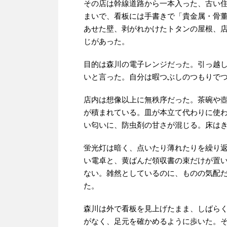
その店は幹線道路から一本入った、古い
まいで、看板には手書きで「貴金属・骨
あせた壁、剥がれかけたトタンの屋根、
じがあった。
目的は森川の電子レンジだった。引っ越
いと言った。自分は暇つぶしのつもりで
店内は想像以上に無秩序だった。茶碗や
が積まれている。皿が本立て代わりに使
い匂いに、防虫剤の甘さが混じる。床は
蛍光灯は暗く、点いたり薄れたりを繰り
い電卓と、黄ばんだ領収書の束だけが置
ない。雑然としているのに、ものの気配
た。
森川は外で看板を見上げたまま、しばら
がなく、足元を確かめるように歩いた。