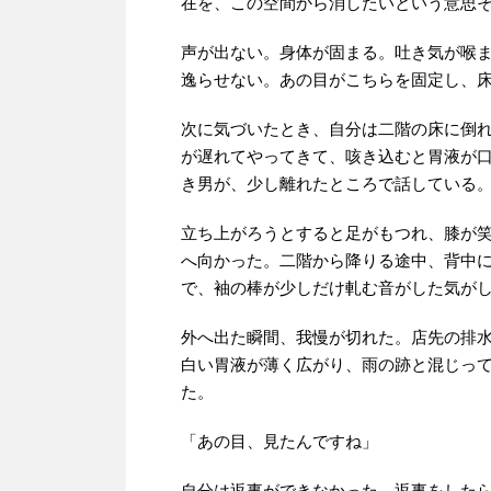
在を、この空間から消したいという意思
声が出ない。身体が固まる。吐き気が喉
逸らせない。あの目がこちらを固定し、
次に気づいたとき、自分は二階の床に倒
が遅れてやってきて、咳き込むと胃液が
き男が、少し離れたところで話している
立ち上がろうとすると足がもつれ、膝が
へ向かった。二階から降りる途中、背中
で、袖の棒が少しだけ軋む音がした気が
外へ出た瞬間、我慢が切れた。店先の排
白い胃液が薄く広がり、雨の跡と混じっ
た。
「あの目、見たんですね」
自分は返事ができなかった。返事をした