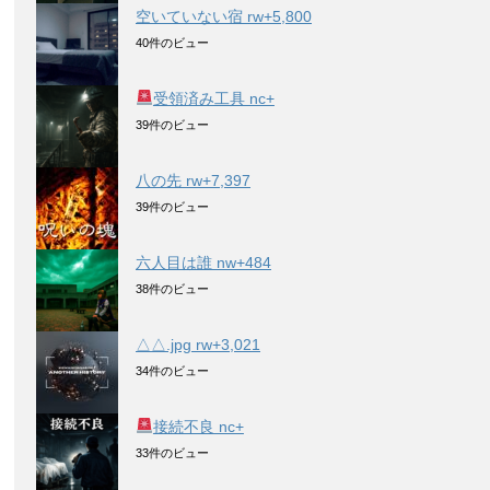
空いていない宿 rw+5,800
40件のビュー
受領済み工具 nc+
39件のビュー
八の先 rw+7,397
39件のビュー
六人目は誰 nw+484
38件のビュー
△△.jpg rw+3,021
34件のビュー
接続不良 nc+
33件のビュー