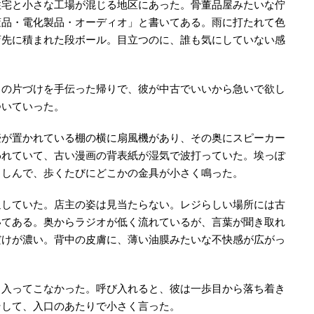
住宅と小さな工場が混じる地区にあった。骨董品屋みたいな佇
董品・電化製品・オーディオ」と書いてある。雨に打たれて色
店先に積まれた段ボール。目立つのに、誰も気にしていない感
しの片づけを手伝った帰りで、彼が中古でいいから急いで欲し
ついていった。
壺が置かれている棚の横に扇風機があり、その奥にスピーカー
われていて、古い漫画の背表紙が湿気で波打っていた。埃っぽ
きしんで、歩くたびにどこかの金具が小さく鳴った。
返していた。店主の姿は見当たらない。レジらしい場所には古
いてある。奥からラジオが低く流れているが、言葉が聞き取れ
だけが濃い。背中の皮膚に、薄い油膜みたいな不快感が広がっ
く入ってこなかった。呼び入れると、彼は一歩目から落ち着き
そして、入口のあたりで小さく言った。