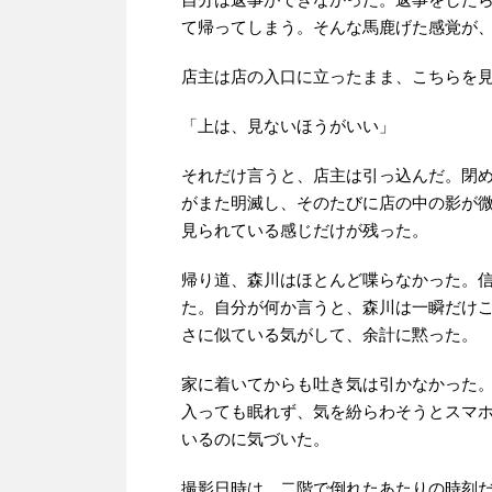
て帰ってしまう。そんな馬鹿げた感覚が
店主は店の入口に立ったまま、こちらを
「上は、見ないほうがいい」
それだけ言うと、店主は引っ込んだ。閉
がまた明滅し、そのたびに店の中の影が
見られている感じだけが残った。
帰り道、森川はほとんど喋らなかった。
た。自分が何か言うと、森川は一瞬だけ
さに似ている気がして、余計に黙った。
家に着いてからも吐き気は引かなかった
入っても眠れず、気を紛らわそうとスマ
いるのに気づいた。
撮影日時は、二階で倒れたあたりの時刻