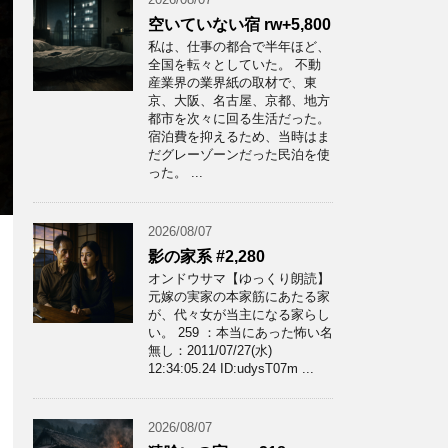
空いていない宿 rw+5,800
私は、仕事の都合で半年ほど、
全国を転々としていた。 不動
産業界の業界紙の取材で、東
京、大阪、名古屋、京都、地方
都市を次々に回る生活だった。
宿泊費を抑えるため、当時はま
だグレーゾーンだった民泊を使
った。 ...
2026/08/07
影の家系 #2,280
オンドウサマ【ゆっくり朗読】
元嫁の実家の本家筋にあたる家
が、代々女が当主になる家らし
い。 259 ：本当にあった怖い名
無し：2011/07/27(水)
12:34:05.24 ID:udysT07m ...
2026/08/07