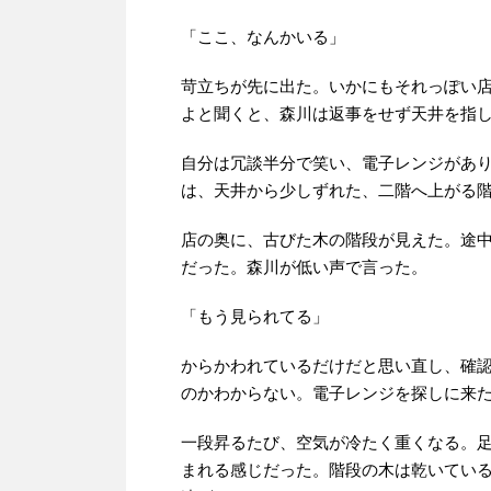
「ここ、なんかいる」
苛立ちが先に出た。いかにもそれっぽい
よと聞くと、森川は返事をせず天井を指
自分は冗談半分で笑い、電子レンジがあ
は、天井から少しずれた、二階へ上がる
店の奥に、古びた木の階段が見えた。途
だった。森川が低い声で言った。
「もう見られてる」
からかわれているだけだと思い直し、確
のかわからない。電子レンジを探しに来
一段昇るたび、空気が冷たく重くなる。
まれる感じだった。階段の木は乾いてい