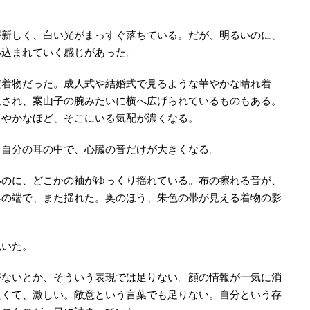
が新しく、白い光がまっすぐ落ちている。だが、明るいのに、
い込まれていく感じがあった。
だ着物だった。成人式や結婚式で見るような華やかな晴れ着
通され、案山子の腕みたいに横へ広げられているものもある。
鮮やかなほど、そこにいる気配が濃くなる。
。自分の耳の中で、心臓の音だけが大きくなる。
いのに、どこかの袖がゆっくり揺れている。布の擦れる音が、
界の端で、また揺れた。奥のほう、朱色の帯が見える着物の影
覗いた。
がないとか、そういう表現では足りない。顔の情報が一気に消
たくて、激しい。敵意という言葉でも足りない。自分という存