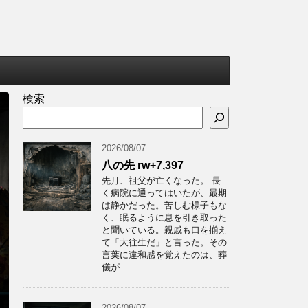
検索
2026/08/07
八の先 rw+7,397
先月、祖父が亡くなった。 長
く病院に通ってはいたが、最期
は静かだった。苦しむ様子もな
く、眠るように息を引き取った
と聞いている。親戚も口を揃え
て「大往生だ」と言った。その
言葉に違和感を覚えたのは、葬
儀が ...
2026/08/07