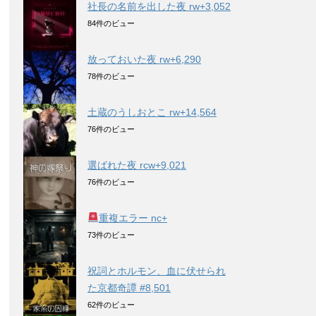
社長の名前を出した夜 rw+3,052
84件のビュー
放っておいた夜 rw+6,290
78件のビュー
土蔵のうしおとこ rw+14,564
76件のビュー
選ばれた夜 rcw+9,021
76件のビュー
重複エラー nc+
73件のビュー
祝詞とホルモン、血に伏せられ
た京都奇譚 #8,501
62件のビュー