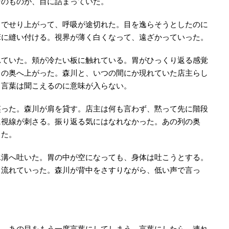
そのものが、目に詰まっていた。
までせり上がって、呼吸が途切れた。目を逸らそうとしたのに
床に縫い付ける。視界が薄く白くなって、遠ざかっていった。
れていた。頬が冷たい板に触れている。胃がひっくり返る感覚
口の奥へ上がった。森川と、いつの間にか現れていた店主らし
。言葉は聞こえるのに意味が入らない。
笑った。森川が肩を貸す。店主は何も言わず、黙って先に階段
に視線が刺さる。振り返る気にはなれなかった。あの列の奥
した。
水溝へ吐いた。胃の中が空になっても、身体は吐こうとする。
て流れていった。森川が背中をさすりながら、低い声で言っ
ら、あの目をもう一度言葉にしてしまう。言葉にしたら、連れ