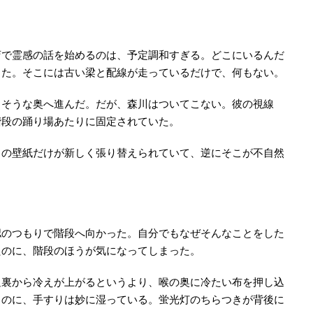
店で霊感の話を始めるのは、予定調和すぎる。どこにいるんだ
した。そこには古い梁と配線が走っているだけで、何もない。
りそうな奥へ進んだ。だが、森川はついてこない。彼の視線
階段の踊り場あたりに固定されていた。
中の壁紙だけが新しく張り替えられていて、逆にそこが不自然
認のつもりで階段へ向かった。自分でもなぜそんなことをした
たのに、階段のほうが気になってしまった。
足裏から冷えが上がるというより、喉の奥に冷たい布を押し込
るのに、手すりは妙に湿っている。蛍光灯のちらつきが背後に