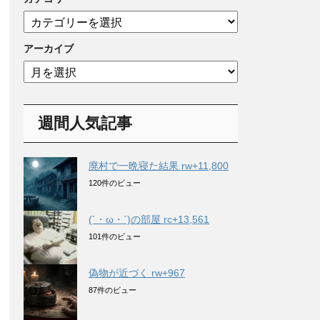
カ
テ
ゴ
アーカイブ
リ
ア
ー
ー
カ
イ
週間人気記事
ブ
廃村で一晩寝た結果 rw+11,800
120件のビュー
(´・ω・`)の部屋 rc+13,561
101件のビュー
偽物が近づく rw+967
87件のビュー