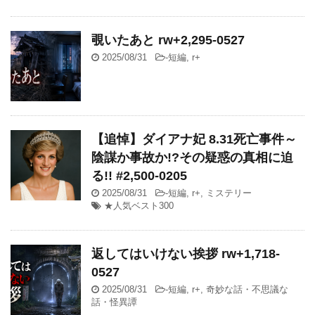
覗いたあと rw+2,295-0527
2025/08/31
-
短編
,
r+
【追悼】ダイアナ妃 8.31死亡事件～
陰謀か事故か!?その疑惑の真相に迫
る!! #2,500-0205
2025/08/31
-
短編
,
r+
,
ミステリー
★人気ベスト300
返してはいけない挨拶 rw+1,718-
0527
2025/08/31
-
短編
,
r+
,
奇妙な話・不思議な
話・怪異譚