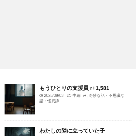
もうひとりの支援員 r+1,581
2025/09/03
-
中編
,
r+
,
奇妙な話・不思議な
話・怪異譚
わたしの隣に立っていた子