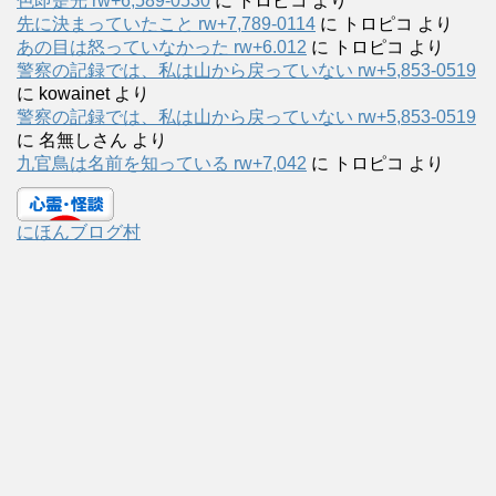
色即是光 rw+6,589-0530
に
トロピコ
より
先に決まっていたこと rw+7,789-0114
に
トロピコ
より
あの目は怒っていなかった rw+6.012
に
トロピコ
より
警察の記録では、私は山から戻っていない rw+5,853-0519
に
kowainet
より
警察の記録では、私は山から戻っていない rw+5,853-0519
に
名無しさん
より
九官鳥は名前を知っている rw+7,042
に
トロピコ
より
にほんブログ村