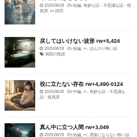
2025/08/28
-
短編
,
奇妙な話・不思議な話・怪
異譚
,
n+2025
戻してはいけない波形 rw+5,424
2025/08/28
-
短編
,
r+
,
ほんのり怖い話
病院の怪談
役に立たない存在 rw+4,490-0124
2025/08/28
-
中編
,
r+
,
奇妙な話・不思議な
話・怪異譚
真ん中に立つ人間 rw+3,049
2025/08/28
-
短編
,
r+
,
洒落にならない怖い話