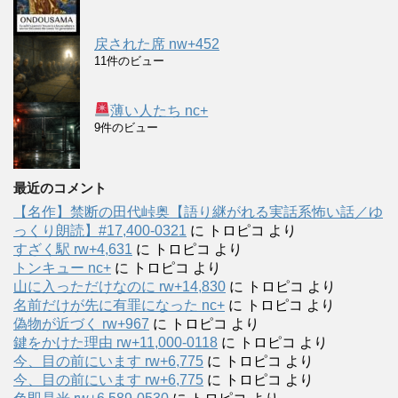
戻された席 nw+452
11件のビュー
薄い人たち nc+
9件のビュー
最近のコメント
【名作】禁断の田代峠奥【語り継がれる実話系怖い話／ゆ
っくり朗読】#17,400-0321
に
トロピコ
より
すざく駅 rw+4,631
に
トロピコ
より
トンキュー nc+
に
トロピコ
より
山に入っただけなのに rw+14,830
に
トロピコ
より
名前だけが先に有罪になった nc+
に
トロピコ
より
偽物が近づく rw+967
に
トロピコ
より
鍵をかけた理由 rw+11,000-0118
に
トロピコ
より
今、目の前にいます rw+6,775
に
トロピコ
より
今、目の前にいます rw+6,775
に
トロピコ
より