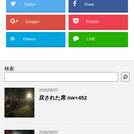
Twitter
Share
Google+
Pocket
B!
Hatena
LINE
検索
2026/08/07
戻された席 nw+452
2026/08/07