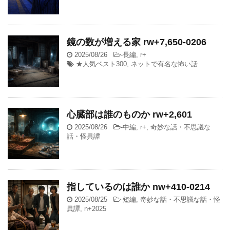
鏡の数が増える家 rw+7,650-0206
2025/08/26
-
長編
,
r+
★人気ベスト300
,
ネットで有名な怖い話
心臓部は誰のものか rw+2,601
2025/08/26
-
中編
,
r+
,
奇妙な話・不思議な
話・怪異譚
指しているのは誰か nw+410-0214
2025/08/25
-
短編
,
奇妙な話・不思議な話・怪
異譚
,
n+2025