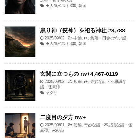
定番・名作怖い話
★人気ベスト300
,
韓国
祟り神（疫神）を祀る神社 #8,788
2025/09/02
-
中編
,
r+
,
集落・田舎の怖い話
★人気ベスト300
,
韓国
玄関に立つもの rw+4,467-0119
2025/09/02
-
短編
,
r+
,
奇妙な話・不思議な
話・怪異譚
ヤクザ
二度目の夕方 nw+
2025/09/01
-
短編
,
奇妙な話・不思議な話・怪
異譚
,
n+2025