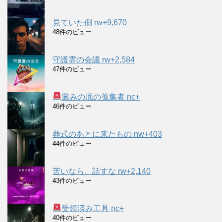
見ていた側 rw+9,670
48件のビュー
守護霊の会議 rw+2,584
47件のビュー
澱みの底の蒐集者 nc+
46件のビュー
葬式のあとに来たもの nw+403
44件のビュー
苦いなら、話すな rw+2,140
43件のビュー
受領済み工具 nc+
40件のビュー