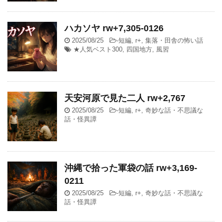
ハカソヤ rw+7,305-0126
2025/08/25
-
短編
,
r+
,
集落・田舎の怖い話
★人気ベスト300
,
四国地方
,
風習
天安河原で見た二人 rw+2,767
2025/08/25
-
短編
,
r+
,
奇妙な話・不思議な
話・怪異譚
沖縄で拾った軍袋の話 rw+3,169-
0211
2025/08/25
-
短編
,
r+
,
奇妙な話・不思議な
話・怪異譚