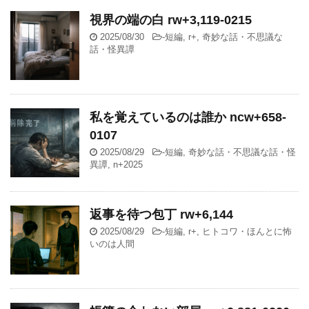
視界の端の白 rw+3,119-0215
2025/08/30
-
短編
,
r+
,
奇妙な話・不思議な
話・怪異譚
私を覚えているのは誰か ncw+658-
0107
2025/08/29
-
短編
,
奇妙な話・不思議な話・怪
異譚
,
n+2025
返事を待つ包丁 rw+6,144
2025/08/29
-
短編
,
r+
,
ヒトコワ・ほんとに怖
いのは人間