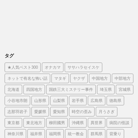
タグ
★人気ベスト300
オナカマ
ササハラセイスケ
ネットで有名な怖い話
マタギ
ヤクザ
中国地方
中部地方
北海道
四国地方
国鉄三大ミステリー事件
埼玉県
宮城県
小谷地市朗
山形県
山梨県
岩手県
広島県
徳島県
志那羽岩子
愛媛県
愛知県
時空の歪み
月うさぎ
東京都
東北地方
柳田國男
沖縄県
異世界
病院の怪談
神奈川県
福井県
福岡県
統一教会
群馬県
背乗り