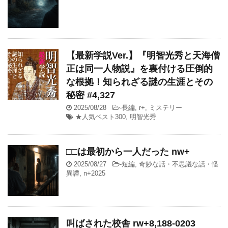
【最新学説Ver.】『明智光秀と天海僧
正は同一人物説』を裏付ける圧倒的
な根拠！知られざる謎の生涯とその
秘密 #4,327
2025/08/28
-
長編
,
r+
,
ミステリー
★人気ベスト300
,
明智光秀
□□は最初から一人だった nw+
2025/08/27
-
短編
,
奇妙な話・不思議な話・怪
異譚
,
n+2025
叫ばされた校舎 rw+8,188-0203