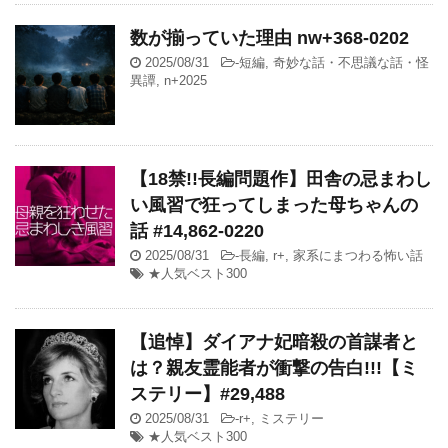
数が揃っていた理由 nw+368-0202
2025/08/31
-
短編
,
奇妙な話・不思議な話・怪
異譚
,
n+2025
【18禁!!長編問題作】田舎の忌まわし
い風習で狂ってしまった母ちゃんの
話 #14,862-0220
2025/08/31
-
長編
,
r+
,
家系にまつわる怖い話
★人気ベスト300
【追悼】ダイアナ妃暗殺の首謀者と
は？親友霊能者が衝撃の告白!!!【ミ
ステリー】#29,488
2025/08/31
-
r+
,
ミステリー
★人気ベスト300