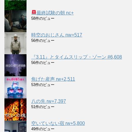
最終試験の朝 nc+
58件のビュー
時空のおじさん nw+517
56件のビュー
『3.11』とタイムスリップ・ゾーン #6,608
56件のビュー
焦げた産声 rw+2,511
53件のビュー
八の先 rw+7,397
51件のビュー
空いていない宿 rw+5,800
49件のビュー