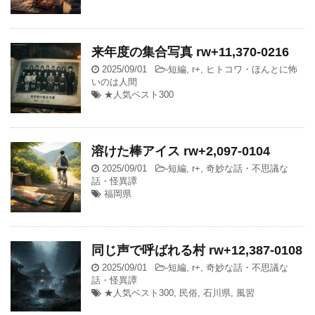
来年度の集合写真 rw+11,370-0216
2025/09/01
-
短編
,
r+
,
ヒトコワ・ほんとに怖
いのは人間
★人気ベスト300
溶けた棒アイス rw+2,097-0104
2025/09/01
-
短編
,
r+
,
奇妙な話・不思議な
話・怪異譚
福岡県
同じ声で呼ばれる村 rw+12,387-0108
2025/09/01
-
短編
,
r+
,
奇妙な話・不思議な
話・怪異譚
★人気ベスト300
,
民俗
,
石川県
,
風習