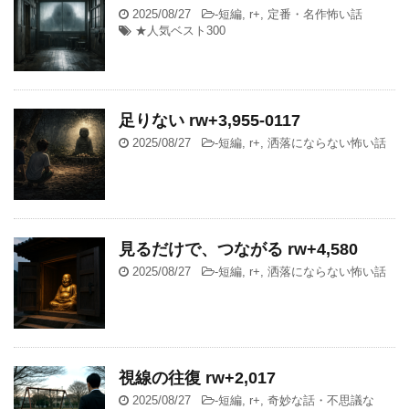
2025/08/27
-
短編
,
r+
,
定番・名作怖い話
★人気ベスト300
足りない rw+3,955-0117
2025/08/27
-
短編
,
r+
,
洒落にならない怖い話
見るだけで、つながる rw+4,580
2025/08/27
-
短編
,
r+
,
洒落にならない怖い話
視線の往復 rw+2,017
2025/08/27
-
短編
,
r+
,
奇妙な話・不思議な