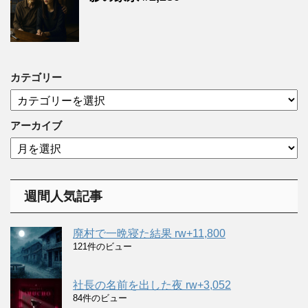
カテゴリー
カ
テ
ゴ
アーカイブ
リ
ア
ー
ー
カ
イ
週間人気記事
ブ
廃村で一晩寝た結果 rw+11,800
121件のビュー
社長の名前を出した夜 rw+3,052
84件のビュー