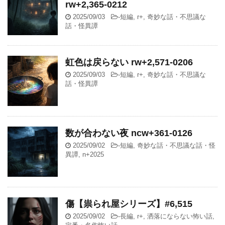
rw+2,365-0212
2025/09/03
-
短編
,
r+
,
奇妙な話・不思議な
話・怪異譚
虹色は戻らない rw+2,571-0206
2025/09/03
-
短編
,
r+
,
奇妙な話・不思議な
話・怪異譚
数が合わない夜 ncw+361-0126
2025/09/02
-
短編
,
奇妙な話・不思議な話・怪
異譚
,
n+2025
傷【祟られ屋シリーズ】#6,515
2025/09/02
-
長編
,
r+
,
洒落にならない怖い話
,