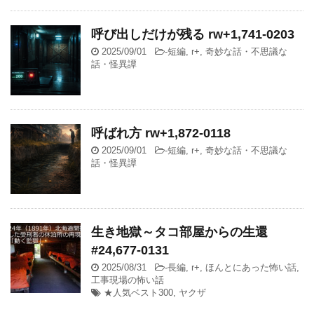
呼び出しだけが残る rw+1,741-0203
2025/09/01
-
短編
,
r+
,
奇妙な話・不思議な
話・怪異譚
呼ばれ方 rw+1,872-0118
2025/09/01
-
短編
,
r+
,
奇妙な話・不思議な
話・怪異譚
生き地獄～タコ部屋からの生還
#24,677-0131
2025/08/31
-
長編
,
r+
,
ほんとにあった怖い話
,
工事現場の怖い話
★人気ベスト300
,
ヤクザ