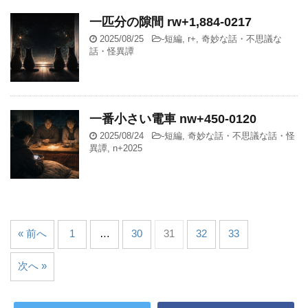
一匹分の隙間 rw+1,884-0217
2025/08/25
-
短編
,
r+
,
奇妙な話・不思議な
話・怪異譚
一番小さい電車 nw+450-0120
2025/08/24
-
短編
,
奇妙な話・不思議な話・怪
異譚
,
n+2025
« 前へ
1
…
30
31
32
33
次へ »