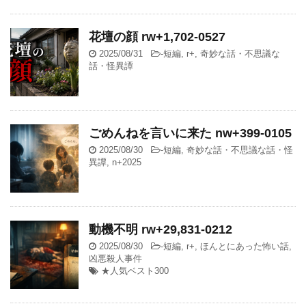
花壇の顔 rw+1,702-0527
2025/08/31
-
短編
,
r+
,
奇妙な話・不思議な
話・怪異譚
ごめんねを言いに来た nw+399-0105
2025/08/30
-
短編
,
奇妙な話・不思議な話・怪
異譚
,
n+2025
動機不明 rw+29,831-0212
2025/08/30
-
短編
,
r+
,
ほんとにあった怖い話
,
凶悪殺人事件
★人気ベスト300