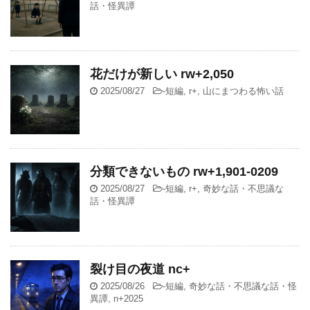
話・怪異譚
花だけが新しい rw+2,050
2025/08/27
-
短編
,
r+
,
山にまつわる怖い話
分類できないもの rw+1,901-0209
2025/08/27
-
短編
,
r+
,
奇妙な話・不思議な
話・怪異譚
裂け目の夜道 nc+
2025/08/26
-
短編
,
奇妙な話・不思議な話・怪
異譚
,
n+2025