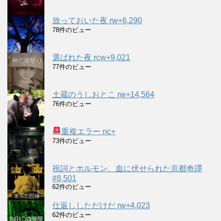
放っておいた夜 rw+6,290
78件のビュー
選ばれた夜 rcw+9,021
77件のビュー
土蔵のうしおとこ rw+14,564
76件のビュー
重複エラー nc+
73件のビュー
祝詞とホルモン、血に伏せられた京都奇譚
#8,501
62件のビュー
仕返ししただけだ rw+4,023
62件のビュー