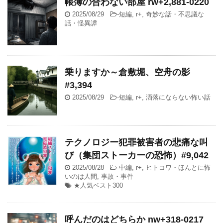
帳簿の合わない部屋 rw+2,881-0220
2025/08/29
-
短編
,
r+
,
奇妙な話・不思議な
話・怪異譚
乗りますか～倉敷堀、空舟の影
#3,394
2025/08/29
-
短編
,
r+
,
洒落にならない怖い話
テクノロジー犯罪被害者の悲痛な叫
び（集団ストーカーの恐怖）#9,042
2025/08/28
-
中編
,
r+
,
ヒトコワ・ほんとに怖
いのは人間
,
事故・事件
★人気ベスト300
呼んだのはどちらか nw+318-0217