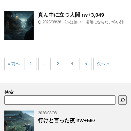
真ん中に立つ人間 rw+3,049
2025/08/28
-
短編
,
r+
,
洒落にならない怖い話
« 前へ
1
…
3
4
5
次へ »
検索
2026/08/08
行けと言った夜 nw+597