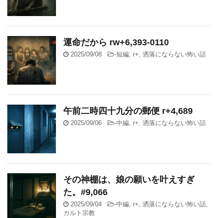
運命だから rw+6,393-0110
2025/09/08
-
短編
,
r+
,
洒落にならない怖い話
午前二時四十九分の郵便 r+4,689
2025/09/06
-
中編
,
r+
,
洒落にならない怖い話
その神棚は、娘の願いを叶えすぎ
た。#9,066
2025/09/04
-
中編
,
r+
,
洒落にならない怖い話
,
カルト宗教