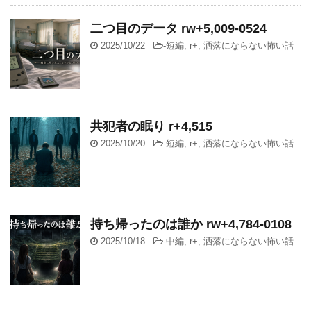
二つ目のデータ rw+5,009-0524
2025/10/22
-
短編
,
r+
,
洒落にならない怖い話
共犯者の眠り r+4,515
2025/10/20
-
短編
,
r+
,
洒落にならない怖い話
持ち帰ったのは誰か rw+4,784-0108
2025/10/18
-
中編
,
r+
,
洒落にならない怖い話