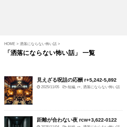
HOME
>
洒落にならない怖い話
>
「洒落にならない怖い話」 一覧
見えざる呪詛の応酬 r+5,242-5,892
2025/11/05
-
短編
,
r+
,
洒落にならない怖い話
距離が合わない夜 rcw+3,622-0122
2025/11/04
-
短編
,
r+
,
洒落にならない怖い話