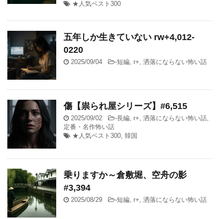
★人気ベスト300
五年しか生きていない rw+4,012-
0220
2025/09/04
-
短編
,
r+
,
洒落にならない怖い話
傷【祟られ屋シリーズ】#6,515
2025/09/02
-
長編
,
r+
,
洒落にならない怖い話
,
定番・名作怖い話
★人気ベスト300
,
韓国
乗りますか～倉敷堀、空舟の影
#3,394
2025/08/29
-
短編
,
r+
,
洒落にならない怖い話