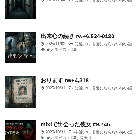
出来心の続き rw+6,534-0120
2025/11/02
-
短編
,
r+
,
洒落にならない怖い話
★人気ベスト300
おります rw+4,318
2025/10/31
-
短編
,
r+
,
洒落にならない怖い話
mixiで出会った彼女 #9,746
2025/10/31
-
中編
,
r+
,
洒落にならない怖い話
★人気ベスト300
,
背乗り