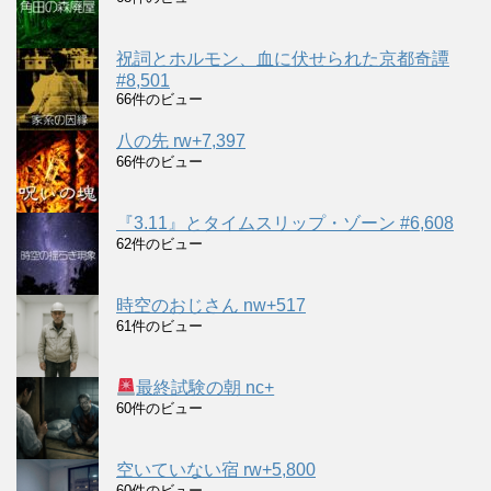
祝詞とホルモン、血に伏せられた京都奇譚
#8,501
66件のビュー
八の先 rw+7,397
66件のビュー
『3.11』とタイムスリップ・ゾーン #6,608
62件のビュー
時空のおじさん nw+517
61件のビュー
最終試験の朝 nc+
60件のビュー
空いていない宿 rw+5,800
60件のビュー