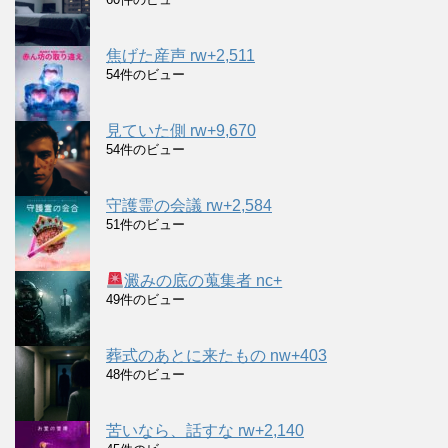
焦げた産声 rw+2,511
54件のビュー
見ていた側 rw+9,670
54件のビュー
守護霊の会議 rw+2,584
51件のビュー
澱みの底の蒐集者 nc+
49件のビュー
葬式のあとに来たもの nw+403
48件のビュー
苦いなら、話すな rw+2,140