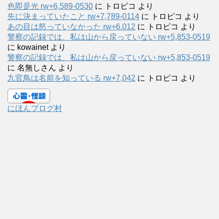
色即是光 rw+6,589-0530
に
トロピコ
より
先に決まっていたこと rw+7,789-0114
に
トロピコ
より
あの目は怒っていなかった rw+6.012
に
トロピコ
より
警察の記録では、私は山から戻っていない rw+5,853-0519
に
kowainet
より
警察の記録では、私は山から戻っていない rw+5,853-0519
に
名無しさん
より
九官鳥は名前を知っている rw+7,042
に
トロピコ
より
にほんブログ村