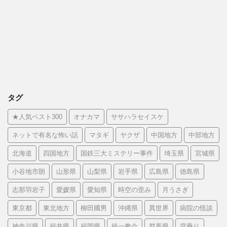
タグ
★人気ベスト300
オナカマ
ササハラセイスケ
ネットで有名な怖い話
マタギ
ヤクザ
中国地方
中部地方
北海道
四国地方
国鉄三大ミステリー事件
埼玉県
宮城県
小谷地市朗
山形県
山梨県
岩手県
広島県
徳島県
志那羽岩子
愛媛県
愛知県
時空の歪み
月うさぎ
東京都
東北地方
柳田國男
沖縄県
異世界
病院の怪談
神奈川県
福井県
福岡県
統一教会
群馬県
背乗り