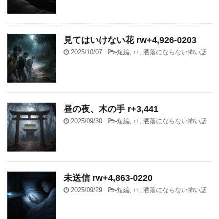
見てはいけない花 rw+4,926-0203
2025/10/07
-
短編
,
r+
,
洒落にならない怖い話
昼の夜、木の手 r+3,441
2025/09/30
-
短編
,
r+
,
洒落にならない怖い話
未送信 rw+4,863-0220
2025/09/29
-
短編
,
r+
,
洒落にならない怖い話