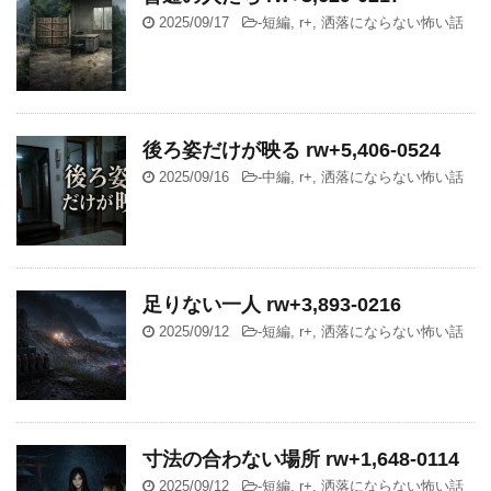
2025/09/17
-
短編
,
r+
,
洒落にならない怖い話
後ろ姿だけが映る rw+5,406-0524
2025/09/16
-
中編
,
r+
,
洒落にならない怖い話
足りない一人 rw+3,893-0216
2025/09/12
-
短編
,
r+
,
洒落にならない怖い話
寸法の合わない場所 rw+1,648-0114
2025/09/12
-
短編
,
r+
,
洒落にならない怖い話