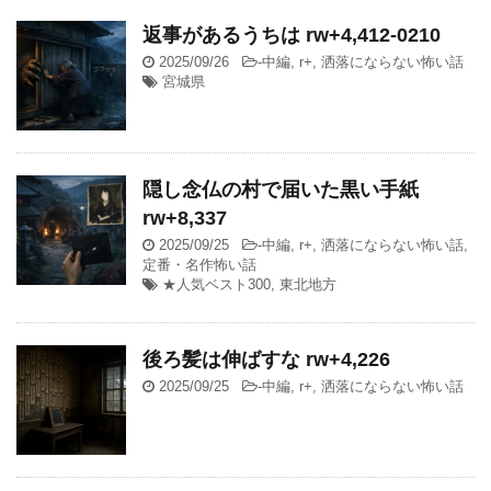
返事があるうちは rw+4,412-0210
2025/09/26
-
中編
,
r+
,
洒落にならない怖い話
宮城県
隠し念仏の村で届いた黒い手紙
rw+8,337
2025/09/25
-
中編
,
r+
,
洒落にならない怖い話
,
定番・名作怖い話
★人気ベスト300
,
東北地方
後ろ髪は伸ばすな rw+4,226
2025/09/25
-
中編
,
r+
,
洒落にならない怖い話