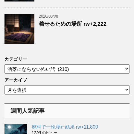
2026/08/08
着せるための場所 rw+2,222
カテゴリー
カ
テ
ゴ
アーカイブ
リ
ア
ー
ー
カ
イ
週間人気記事
ブ
廃村で一晩寝た結果 rw+11,800
127件のビュー