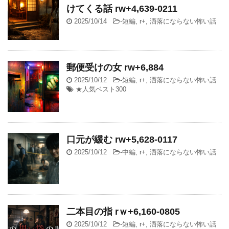
けてくる話 rw+4,639-0211
2025/10/14
-
短編
,
r+
,
洒落にならない怖い話
郵便受けの女 rw+6,884
2025/10/12
-
短編
,
r+
,
洒落にならない怖い話
★人気ベスト300
口元が緩む rw+5,628-0117
2025/10/12
-
中編
,
r+
,
洒落にならない怖い話
二本目の指 rｗ+6,160-0805
2025/10/12
-
短編
,
r+
,
洒落にならない怖い話