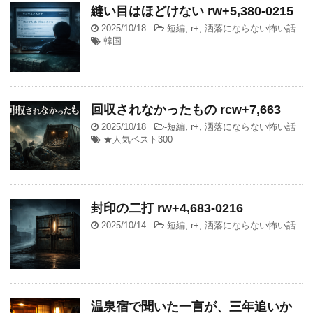
縫い目はほどけない rw+5,380-0215
2025/10/18
-
短編
,
r+
,
洒落にならない怖い話
韓国
回収されなかったもの rcw+7,663
2025/10/18
-
短編
,
r+
,
洒落にならない怖い話
★人気ベスト300
封印の二打 rw+4,683-0216
2025/10/14
-
短編
,
r+
,
洒落にならない怖い話
温泉宿で聞いた一言が、三年追いか