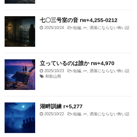
七〇三号室の音 rw+4,255-0212
2025/10/24
-
短編
,
r+
,
洒落にならない怖い話
立っているのは誰か rw+4,970
2025/10/23
-
短編
,
r+
,
洒落にならない怖い話
和歌山県
湖畔訓練 r+5,277
2025/10/22
-
短編
,
r+
,
洒落にならない怖い話