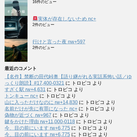
16件のビュー
実体が存在しないため nc+
2件のビュー
行けと言った夜 nw+597
2件のビュー
最近のコメント
【名作】禁断の田代峠奥【語り継がれる実話系怖い話／ゆ
っくり朗読】#17,400-0321
に
トロピコ
より
すざく駅 rw+4,631
に
トロピコ
より
トンキュー nc+
に
トロピコ
より
山に入っただけなのに rw+14,830
に
トロピコ
より
名前だけが先に有罪になった nc+
に
トロピコ
より
偽物が近づく rw+967
に
トロピコ
より
鍵をかけた理由 rw+11,000-0118
に
トロピコ
より
今、目の前にいます rw+6,775
に
トロピコ
より
今、目の前にいます rw+6,775
に
トロピコ
より