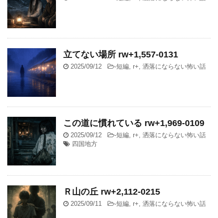
立てない場所 rw+1,557-0131
2025/09/12
-
短編
,
r+
,
洒落にならない怖い話
この道に慣れている rw+1,969-0109
2025/09/12
-
短編
,
r+
,
洒落にならない怖い話
四国地方
Ｒ山の丘 rw+2,112-0215
2025/09/11
-
短編
,
r+
,
洒落にならない怖い話