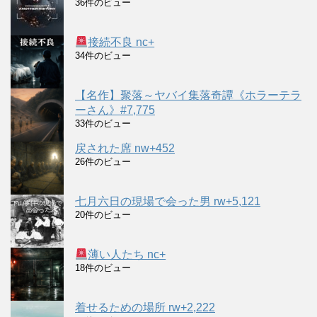
36件のビュー
接続不良 nc+
34件のビュー
【名作】聚落～ヤバイ集落奇譚《ホラーテラ
ーさん》#7,775
33件のビュー
戻された席 nw+452
26件のビュー
七月六日の現場で会った男 rw+5,121
20件のビュー
薄い人たち nc+
18件のビュー
着せるための場所 rw+2,222