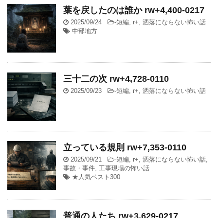
葉を戻したのは誰か rw+4,400-0217
2025/09/24
-
短編
,
r+
,
洒落にならない怖い話
中部地方
三十二の次 rw+4,728-0110
2025/09/23
-
短編
,
r+
,
洒落にならない怖い話
立っている規則 rw+7,353-0110
2025/09/21
-
短編
,
r+
,
洒落にならない怖い話
,
事故・事件
,
工事現場の怖い話
★人気ベスト300
普通の人たち rw+3,629-0217