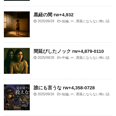
黒経の間 rw+4,932
2025/09/29
-
短編
,
r+
,
洒落にならない怖い話
間延びしたノック rw+4,879-0110
2025/09/28
-
中編
,
r+
,
洒落にならない怖い話
誰にも言うな rw+4,358-0728
2025/09/26
-
短編
,
r+
,
洒落にならない怖い話