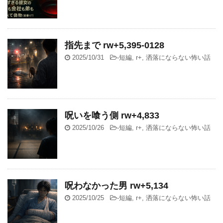
指先まで rw+5,395-0128
2025/10/31
-
短編
,
r+
,
洒落にならない怖い話
呪いを喰う側 rw+4,833
2025/10/26
-
短編
,
r+
,
洒落にならない怖い話
呪わなかった男 rw+5,134
2025/10/25
-
短編
,
r+
,
洒落にならない怖い話