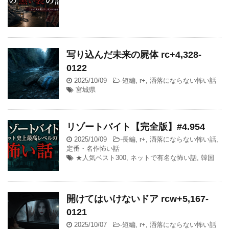
写り込んだ未来の屍体 rc+4,328-
0122
2025/10/09
-
短編
,
r+
,
洒落にならない怖い話
宮城県
リゾートバイト【完全版】#4.954
2025/10/09
-
長編
,
r+
,
洒落にならない怖い話
,
定番・名作怖い話
★人気ベスト300
,
ネットで有名な怖い話
,
韓国
開けてはいけないドア rcw+5,167-
0121
2025/10/07
-
短編
,
r+
,
洒落にならない怖い話