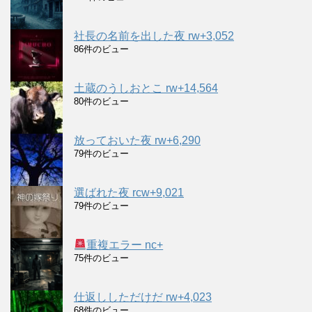
社長の名前を出した夜 rw+3,052
86件のビュー
土蔵のうしおとこ rw+14,564
80件のビュー
放っておいた夜 rw+6,290
79件のビュー
選ばれた夜 rcw+9,021
79件のビュー
重複エラー nc+
75件のビュー
仕返ししただけだ rw+4,023
68件のビュー