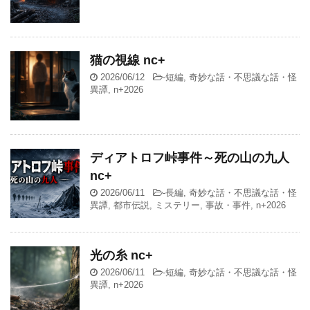
猫の視線 nc+
2026/06/12
-
短編
,
奇妙な話・不思議な話・怪
異譚
,
n+2026
ディアトロフ峠事件～死の山の九人
nc+
2026/06/11
-
長編
,
奇妙な話・不思議な話・怪
異譚
,
都市伝説
,
ミステリー
,
事故・事件
,
n+2026
光の糸 nc+
2026/06/11
-
短編
,
奇妙な話・不思議な話・怪
異譚
,
n+2026