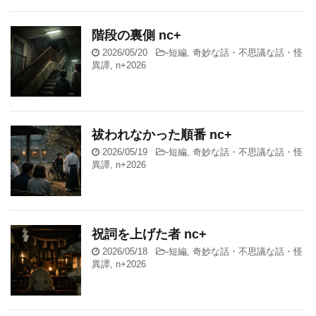
階段の裏側 nc+
2026/05/20
-
短編
,
奇妙な話・不思議な話・怪
異譚
,
n+2026
祓われなかった順番 nc+
2026/05/19
-
短編
,
奇妙な話・不思議な話・怪
異譚
,
n+2026
祝詞を上げた者 nc+
2026/05/18
-
短編
,
奇妙な話・不思議な話・怪
異譚
,
n+2026