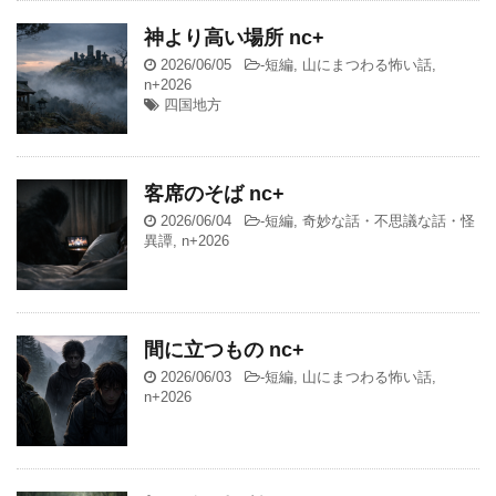
神より高い場所 nc+
2026/06/05
-
短編
,
山にまつわる怖い話
,
n+2026
四国地方
客席のそば nc+
2026/06/04
-
短編
,
奇妙な話・不思議な話・怪
異譚
,
n+2026
間に立つもの nc+
2026/06/03
-
短編
,
山にまつわる怖い話
,
n+2026