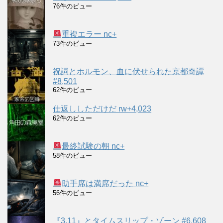
76件のビュー
重複エラー nc+
73件のビュー
祝詞とホルモン、血に伏せられた京都奇譚
#8,501
62件のビュー
仕返ししただけだ rw+4,023
62件のビュー
最終試験の朝 nc+
58件のビュー
助手席は満席だった nc+
56件のビュー
『3.11』とタイムスリップ・ゾーン #6,608