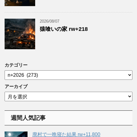
2026/08/07
猿喰いの家 rw+218
カテゴリー
カ
テ
ゴ
アーカイブ
リ
ア
ー
ー
カ
イ
週間人気記事
ブ
廃村で一晩寝た結果 rw+11,800