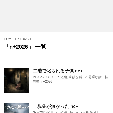
HOME
>
n+2026
>
「n+2026」 一覧
二階で叱られる子供 nc+
2026/06/19
-
短編
,
奇妙な話・不思議な話・怪
異譚
,
n+2026
一歩先が無かった nc+
2026/06/18
-
短編
,
山にまつわる怖い話
,