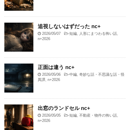
追視しないはずだった nc+
2026/05/07
-
短編
,
人形にまつわる怖い話
,
n+2026
正面は違う nc+
2026/05/06
-
中編
,
奇妙な話・不思議な話・怪
異譚
,
n+2026
出窓のランドセル nc+
2026/05/05
-
短編
,
不動産・物件の怖い話
,
n+2026