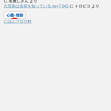
に
名無しさん
より
九官鳥は名前を知っている rw+7,042
に
トロピコ
より
にほんブログ村