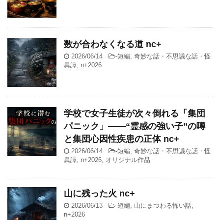
数が合わなくなる道 nc+
2026/06/14
-
短編
,
奇妙な話・不思議な話・怪
異譚
,
n+2026
学校で女子生徒が次々倒れる「集団
パニック」——“霊感の強い子”の噂
と集団心因性疾患の正体 nc+
2026/06/14
-
短編
,
奇妙な話・不思議な話・怪
異譚
,
n+2026
,
オリジナル作品
山に残った火 nc+
2026/06/13
-
短編
,
山にまつわる怖い話
,
n+2026