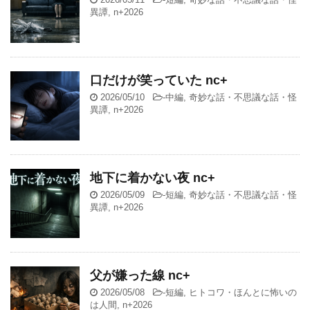
異譚
,
n+2026
口だけが笑っていた nc+
2026/05/10
-
中編
,
奇妙な話・不思議な話・怪
異譚
,
n+2026
地下に着かない夜 nc+
2026/05/09
-
短編
,
奇妙な話・不思議な話・怪
異譚
,
n+2026
父が嫌った線 nc+
2026/05/08
-
短編
,
ヒトコワ・ほんとに怖いの
は人間
,
n+2026