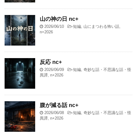
山の神の日 nc+
2026/06/10
-
短編
,
山にまつわる怖い話
,
n+2026
反応 nc+
2026/06/09
-
短編
,
奇妙な話・不思議な話・怪
異譚
,
n+2026
腹が減る話 nc+
2026/06/08
-
短編
,
奇妙な話・不思議な話・怪
異譚
,
n+2026