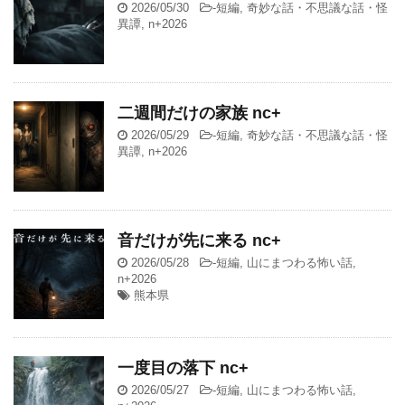
2026/05/30
-
短編
,
奇妙な話・不思議な話・怪
異譚
,
n+2026
二週間だけの家族 nc+
2026/05/29
-
短編
,
奇妙な話・不思議な話・怪
異譚
,
n+2026
音だけが先に来る nc+
2026/05/28
-
短編
,
山にまつわる怖い話
,
n+2026
熊本県
一度目の落下 nc+
2026/05/27
-
短編
,
山にまつわる怖い話
,