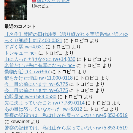
薄い人たち nc+
1件のビュー
最近のコメント
【名作】禁断の田代峠奥【語り継がれる実話系怖い話／ゆ
っくり朗読】#17,400-0321
に
トロピコ
より
すざく駅 rw+4,631
に
トロピコ
より
トンキュー nc+
に
トロピコ
より
山に入っただけなのに rw+14,830
に
トロピコ
より
名前だけが先に有罪になった nc+
に
トロピコ
より
偽物が近づく rw+967
に
トロピコ
より
鍵をかけた理由 rw+11,000-0118
に
トロピコ
より
今、目の前にいます rw+6,775
に
トロピコ
より
今、目の前にいます rw+6,775
に
トロピコ
より
色即是光 rw+6,589-0530
に
トロピコ
より
先に決まっていたこと rw+7,789-0114
に
トロピコ
より
あの目は怒っていなかった rw+6.012
に
トロピコ
より
警察の記録では、私は山から戻っていない rw+5,853-0519
に
kowainet
より
警察の記録では、私は山から戻っていない rw+5,853-0519