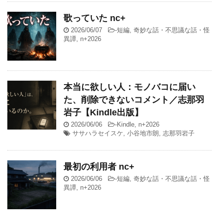
歌っていた nc+
2026/06/07
-
短編
,
奇妙な話・不思議な話・怪
異譚
,
n+2026
本当に欲しい人：モノバコに届い
た、削除できないコメント／志那羽
岩子【Kindle出版】
2026/06/06
-
Kindle
,
n+2026
ササハラセイスケ
,
小谷地市朗
,
志那羽岩子
最初の利用者 nc+
2026/06/06
-
短編
,
奇妙な話・不思議な話・怪
異譚
,
n+2026