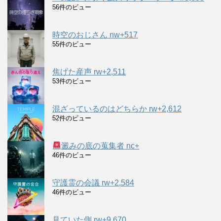
56件のビュー
時空のおじさん nw+517
55件のビュー
焦げた産声 rw+2,511
53件のビュー
混ざっているのはどちらか rw+2,612
52件のビュー
澱みの底の蒐集者 nc+
46件のビュー
守護霊の会議 rw+2,584
46件のビュー
見ていた側 rw+9,670