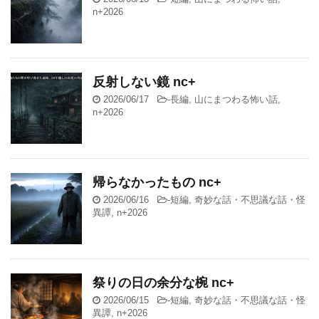
n+2026
反射しない鏡 nc+
2026/06/17
-
長編
,
山にまつわる怖い話
,
n+2026
帰らなかったもの nc+
2026/06/16
-
短編
,
奇妙な話・不思議な話・怪
異譚
,
n+2026
祭りの日の余分な椀 nc+
2026/06/15
-
短編
,
奇妙な話・不思議な話・怪
異譚
,
n+2026