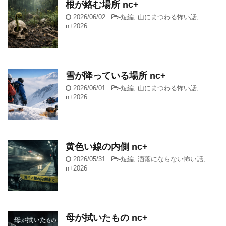
根が絡む場所 nc+
2026/06/02
-
短編
,
山にまつわる怖い話
,
n+2026
雪が降っている場所 nc+
2026/06/01
-
短編
,
山にまつわる怖い話
,
n+2026
黄色い線の内側 nc+
2026/05/31
-
短編
,
洒落にならない怖い話
,
n+2026
母が拭いたもの nc+