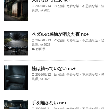
入れなかった女 nc+
2026/05/14
-
短編
,
奇妙な話・不思議な話・怪
異譚
,
n+2026
ペダルの感触が消えた夜 nc+
2026/05/13
-
短編
,
奇妙な話・不思議な話・怪
異譚
,
n+2026
秋田県
栓は触っていない nc+
2026/05/12
-
短編
,
奇妙な話・不思議な話・怪
異譚
,
n+2026
手を離さない nc+
2026/05/11
-
短編
,
奇妙な話・不思議な話・怪