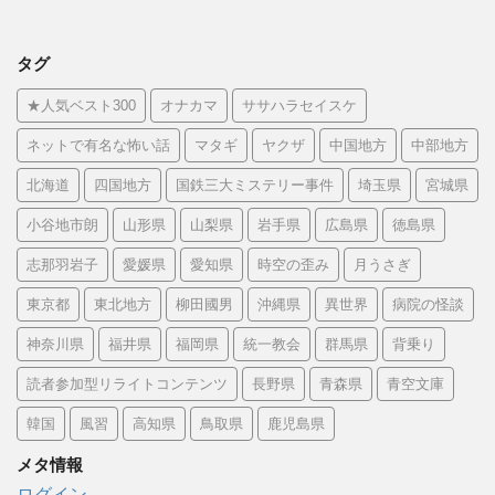
タグ
★人気ベスト300
オナカマ
ササハラセイスケ
ネットで有名な怖い話
マタギ
ヤクザ
中国地方
中部地方
北海道
四国地方
国鉄三大ミステリー事件
埼玉県
宮城県
小谷地市朗
山形県
山梨県
岩手県
広島県
徳島県
志那羽岩子
愛媛県
愛知県
時空の歪み
月うさぎ
東京都
東北地方
柳田國男
沖縄県
異世界
病院の怪談
神奈川県
福井県
福岡県
統一教会
群馬県
背乗り
読者参加型リライトコンテンツ
長野県
青森県
青空文庫
韓国
風習
高知県
鳥取県
鹿児島県
メタ情報
ログイン