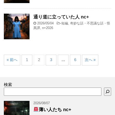
通り道に立っていた人 nc+
2026/05/04
-
短編
,
奇妙な話・不思議な話・怪
異譚
,
n+2026
« 前へ
1
2
3
…
6
次へ »
検索
2026/08/07
薄い人たち nc+