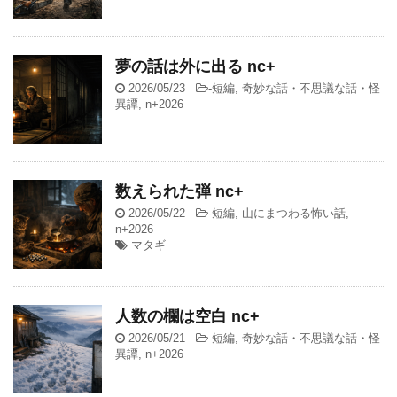
夢の話は外に出る nc+
2026/05/23
-
短編
,
奇妙な話・不思議な話・怪
異譚
,
n+2026
数えられた弾 nc+
2026/05/22
-
短編
,
山にまつわる怖い話
,
n+2026
マタギ
人数の欄は空白 nc+
2026/05/21
-
短編
,
奇妙な話・不思議な話・怪
異譚
,
n+2026