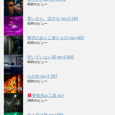
45件のビュー
苦いなら、話すな rw+2,140
42件のビュー
葬式のあとに来たもの nw+403
42件のビュー
空いていない宿 rw+5,800
40件のビュー
八の先 rw+7,397
40件のビュー
受領済み工具 nc+
39件のビュー
六人目は誰 nw+484