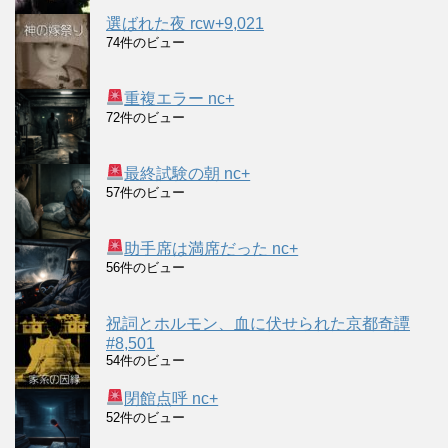
選ばれた夜 rcw+9,021
74件のビュー
重複エラー nc+
72件のビュー
最終試験の朝 nc+
57件のビュー
助手席は満席だった nc+
56件のビュー
祝詞とホルモン、血に伏せられた京都奇譚
#8,501
54件のビュー
閉館点呼 nc+
52件のビュー