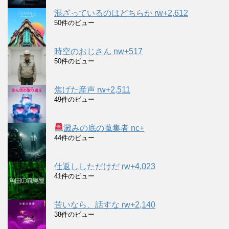
混ざっているのはどちらか rw+2,612
50件のビュー
時空のおじさん nw+517
50件のビュー
焦げた産声 rw+2,511
49件のビュー
澱みの底の蒐集者 nc+
44件のビュー
仕返ししただけだ rw+4,023
41件のビュー
苦いなら、話すな rw+2,140
38件のビュー