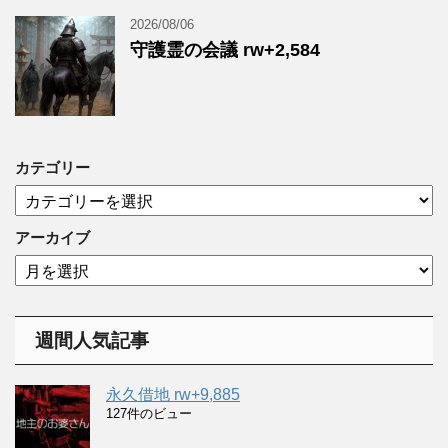
2026/08/06
守護霊の会議 rw+2,584
カテゴリー
カ
テ
ゴ
アーカイブ
リ
ア
ー
ー
カ
イ
週間人気記事
ブ
永久借地 rw+9,885
127件のビュー