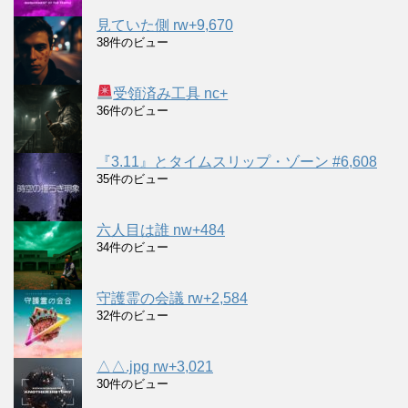
見ていた側 rw+9,670
38件のビュー
受領済み工具 nc+
36件のビュー
『3.11』とタイムスリップ・ゾーン #6,608
35件のビュー
六人目は誰 nw+484
34件のビュー
守護霊の会議 rw+2,584
32件のビュー
△△.jpg rw+3,021
30件のビュー