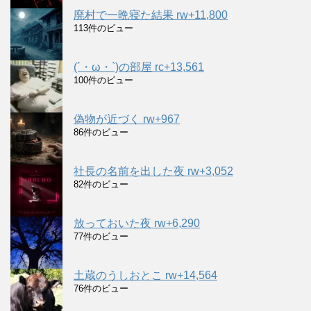
廃村で一晩寝た結果 rw+11,800
113件のビュー
(´・ω・`)の部屋 rc+13,561
100件のビュー
偽物が近づく rw+967
86件のビュー
社長の名前を出した夜 rw+3,052
82件のビュー
放っておいた夜 rw+6,290
77件のビュー
土蔵のうしおとこ rw+14,564
76件のビュー