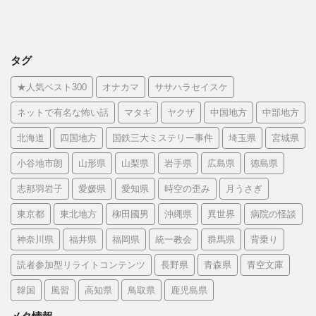
タグ
★人気ベスト300
オナカマ
ササハラセイスケ
ネットで有名な怖い話
マタギ
ヤクザ
中国地方
中部地方
北海道
四国地方
国鉄三大ミステリー事件
埼玉県
宮城県
小谷地市朗
山形県
山梨県
岩手県
広島県
徳島県
志那羽岩子
愛媛県
愛知県
時空の歪み
月うさぎ
東京都
東北地方
柳田國男
沖縄県
異世界
病院の怪談
神奈川県
福井県
福岡県
統一教会
群馬県
背乗り
読者参加型リライトコンテンツ
長野県
青森県
青空文庫
韓国
風習
高知県
鳥取県
鹿児島県