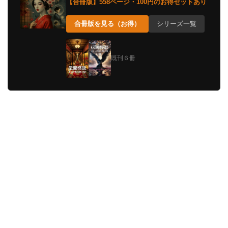
【合冊版】558ページ・100円のお得セットあり
合冊版を見る（お得）
シリーズ一覧
既刊６冊