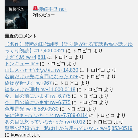
接続不良 nc+
2件のビュー
最近のコメント
【名作】禁断の田代峠奥【語り継がれる実話系怖い話／ゆ
っくり朗読】#17,400-0321
に
トロピコ
より
すざく駅 rw+4,631
に
トロピコ
より
トンキュー nc+
に
トロピコ
より
山に入っただけなのに rw+14,830
に
トロピコ
より
名前だけが先に有罪になった nc+
に
トロピコ
より
偽物が近づく rw+967
に
トロピコ
より
鍵をかけた理由 rw+11,000-0118
に
トロピコ
より
今、目の前にいます rw+6,775
に
トロピコ
より
今、目の前にいます rw+6,775
に
トロピコ
より
色即是光 rw+6,589-0530
に
トロピコ
より
先に決まっていたこと rw+7,789-0114
に
トロピコ
より
あの目は怒っていなかった rw+6.012
に
トロピコ
より
警察の記録では、私は山から戻っていない rw+5,853-0519
に
kowainet
より