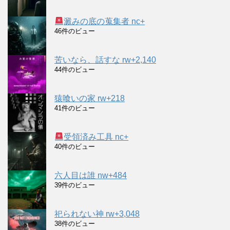
澱みの底の蒐集者 nc+
46件のビュー
苦いなら、話すな rw+2,140
44件のビュー
猿喰いの家 rw+218
41件のビュー
受領済み工具 nc+
40件のビュー
六人目は誰 nw+484
39件のビュー
祀られない神 rw+3,048
38件のビュー