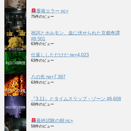
重複エラー nc+
75件のビュー
祝詞とホルモン、血に伏せられた京都奇譚
#8,501
63件のビュー
仕返ししただけだ rw+4,023
63件のビュー
八の先 rw+7,397
63件のビュー
『3.11』とタイムスリップ・ゾーン #6,608
60件のビュー
最終試験の朝 nc+
59件のビュー