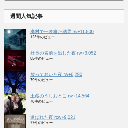
ー
カ
イ
週間人気記事
ブ
廃村で一晩寝た結果 rw+11,800
123件のビュー
社長の名前を出した夜 rw+3,052
85件のビュー
放っておいた夜 rw+6,290
79件のビュー
土蔵のうしおとこ rw+14,564
78件のビュー
選ばれた夜 rcw+9,021
77件のビュー