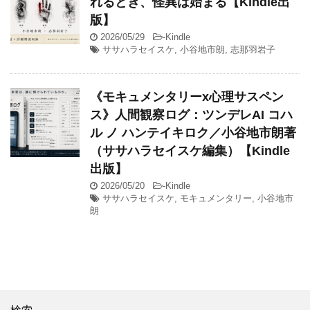
れるとき、怪異は始まる【Kindle出
版】
2026/05/29
-
Kindle
ササハラセイスケ
,
小谷地市朗
,
志那羽岩子
《モキュメンタリーx心理サスペン
ス》人間観察ログ：ツンデレAI コハ
ル ノ ハンテイキロク／小谷地市朗著
（ササハラセイスケ編集）【Kindle
出版】
2026/05/20
-
Kindle
ササハラセイスケ
,
モキュメンタリー
,
小谷地市
朗