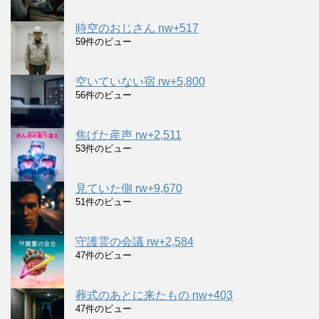
時空のおじさん nw+517
59件のビュー
空いていない宿 rw+5,800
56件のビュー
焦げた産声 rw+2,511
53件のビュー
見ていた側 rw+9,670
51件のビュー
守護霊の会議 rw+2,584
47件のビュー
葬式のあとに来たもの nw+403
47件のビュー