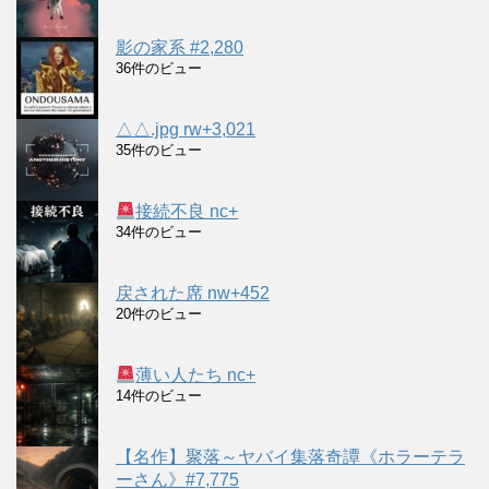
影の家系 #2,280
36件のビュー
△△.jpg rw+3,021
35件のビュー
接続不良 nc+
34件のビュー
戻された席 nw+452
20件のビュー
薄い人たち nc+
14件のビュー
【名作】聚落～ヤバイ集落奇譚《ホラーテラ
ーさん》#7,775