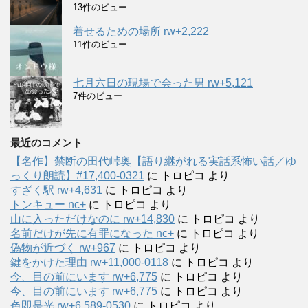
13件のビュー
着せるための場所 rw+2,222
11件のビュー
七月六日の現場で会った男 rw+5,121
7件のビュー
最近のコメント
【名作】禁断の田代峠奥【語り継がれる実話系怖い話／ゆ
っくり朗読】#17,400-0321
に
トロピコ
より
すざく駅 rw+4,631
に
トロピコ
より
トンキュー nc+
に
トロピコ
より
山に入っただけなのに rw+14,830
に
トロピコ
より
名前だけが先に有罪になった nc+
に
トロピコ
より
偽物が近づく rw+967
に
トロピコ
より
鍵をかけた理由 rw+11,000-0118
に
トロピコ
より
今、目の前にいます rw+6,775
に
トロピコ
より
今、目の前にいます rw+6,775
に
トロピコ
より
色即是光 rw+6,589-0530
に
トロピコ
より