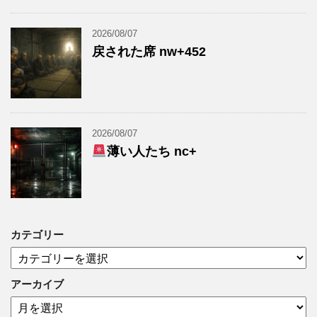
2026/08/07
戻された席 nw+452
2026/08/07
薄い人たち nc+
カテゴリー
カ
テ
ゴ
アーカイブ
リ
ア
ー