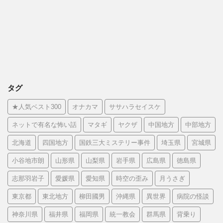
タグ
★人気ベスト300
オナカマ
ササハラセイスケ
ネットで有名な怖い話
マタギ
ヤクザ
中国地方
中部地方
北海道
四国地方
国鉄三大ミステリー事件
埼玉県
宮城県
小谷地市朗
山形県
山梨県
岩手県
広島県
徳島県
志那羽岩子
愛媛県
愛知県
時空の歪み
月うさぎ
東京都
東北地方
柳田國男
沖縄県
異世界
病院の怪談
神奈川県
福井県
福岡県
統一教会
群馬県
背乗り