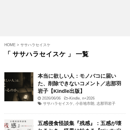
HOME
>
ササハラセイスケ
「 ササハラセイスケ 」 一覧
本当に欲しい人：モノバコに届い
た、削除できないコメント／志那羽
岩子【Kindle出版】
2026/06/06
-
Kindle
,
n+2026
ササハラセイスケ
,
小谷地市朗
,
志那羽岩子
五感侵食怪談集『残感』：五感が壊